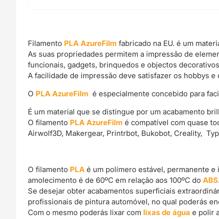
Filamento
PLA AzureFilm
fabricado na EU. é um materi
As suas propriedades permitem a impressão de elemen
funcionais, gadgets, brinquedos e objectos decorativos
A facilidade de impressão deve satisfazer os hobbys e 
O
PLA AzureFilm
é especialmente concebido para facili
É um material que se distingue por um acabamento bril
O filamento
PLA AzureFilm
é compatível com quase tod
Airwolf3D, Makergear, Printrbot, Bukobot, Creality, Ty
O filamento
PLA
é um polímero estável, permanente e 
amolecimento é de 60ºC em relação aos 100ºC do
ABS
Se desejar obter acabamentos superficiais extraordin
profissionais de pintura automóvel, no qual poderás e
Com o mesmo poderás lixar com
lixas de água
e polir 