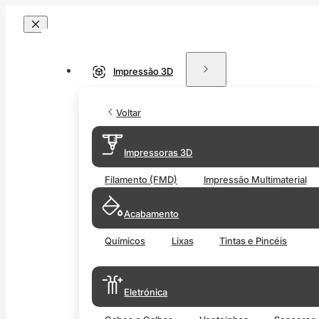
Impressão 3D
Voltar
Impressoras 3D
Filamento (FMD)
Impressão Multimaterial
Acabamento
Químicos
Lixas
Tintas e Pincéis
Eletrónica