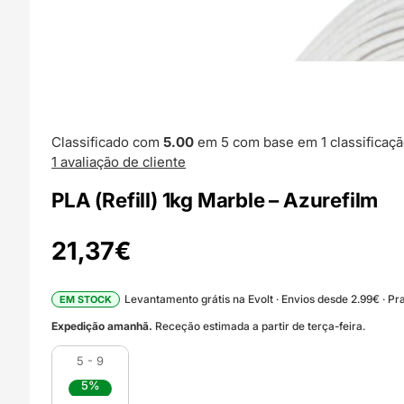
Classificado com
5.00
em 5 com base em
1
classificaçã
1
avaliação de cliente
PLA (Refill) 1kg Marble – Azurefilm
21,37
€
Levantamento grátis na Evolt · Envios desde 2.99€ · Pra
EM STOCK
Expedição amanhã.
Receção estimada a partir de terça-feira.
5 - 9
5%