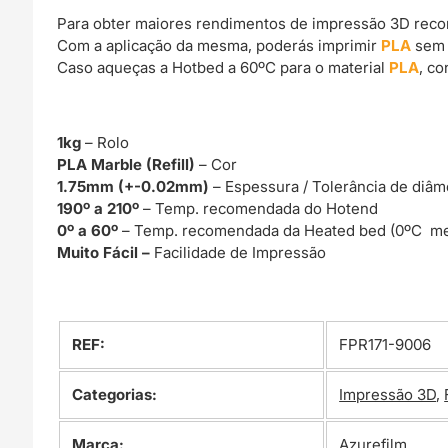
Para obter maiores rendimentos de impressão 3D rec
Com a aplicação da mesma, poderás imprimir
PLA
sem 
Caso aqueças a Hotbed a 60ºC para o material
PLA
, c
1kg
– Rolo
PLA Marble (Refill)
– Cor
1.75mm (+-0.02mm)
– Espessura / Tolerância de diâm
190º a 210º
– Temp. recomendada do Hotend
0º a 60º
– Temp. recomendada da Heated bed (0ºC me
Muito Fácil –
Facilidade de Impressão
REF:
FPR171-9006
Categorias:
Impressão 3D
,
Marca:
Azurefilm