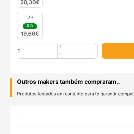
20,30
€
10 +
8%
19,66
€
Quantidade
de
PLA
(Refill)
1kg
Marble
Outros makers também compraram..
-
Azurefilm
Produtos testados em conjunto para te garantir compati