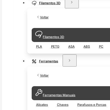
Filamentos 3D
Voltar
Filamentos 3D
PLA
PETG
ASA
ABS
PC
Ferramentas
Voltar
Ferramentas Manuais
Alicates
Chaves
Parafusos e Porcas