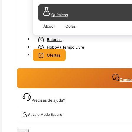
Químicos
Álcool
Colas
Baterias
Hobby / Tempo Livre
Ofertas
Consul
Precisas de ajuda?
Ativa o Modo Escuro