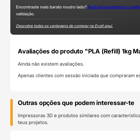
Encontraste mais barato noutro lado?
Na Evolt garantimos o mel
validação.
Descobre todas as vantagens de comprar na Evolt aqui.
Avaliações do produto "PLA (Refill) 1kg M
Ainda não existem avaliações.
Apenas clientes com sessão iniciada que compraram es
Outras opções que podem interessar-te
Impressoras 3D e produtos similares com característic
teus projetos.
O 24H