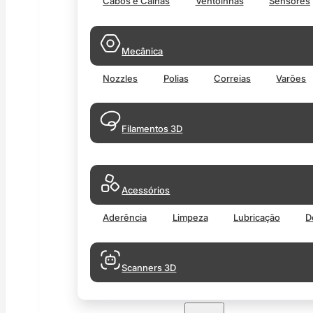
Cabos e Calhas
Ventoinhas
Sensores
Mecânica
Nozzles
Polias
Correias
Varões
Filamentos 3D
Acessórios
Aderência
Limpeza
Lubricação
D
Scanners 3D