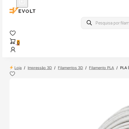
Products
search
0
Loja
/
Impressão 3D
/
Filamentos 3D
/
Filamento PLA
/
PLA (
NDAS
4H