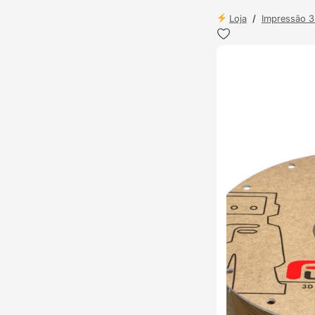
Loja
/
Impressão 
ENVIO 24H