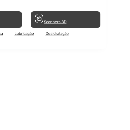
Scanners 3D
za
Lubricação
Desidratação