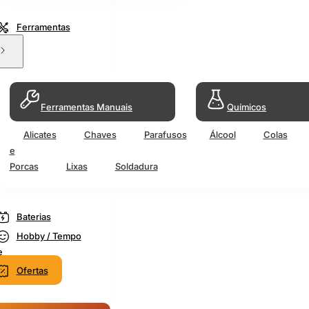
Ferramentas
Ferramentas Manuais
Químicos
Alicates
Chaves
Parafusos
Álcool
Colas
e
Porcas
Lixas
Soldadura
Baterias
Hobby / Tempo
e
Ofertas