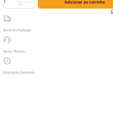
Adicionar ao carrinho
de
PLA
C
ReForm
rPLA
750g
Stock em Portugal
Caramel
(Reciclado)
-
FORMFUTURA
Apoio Técnico
Satisfação Garantida