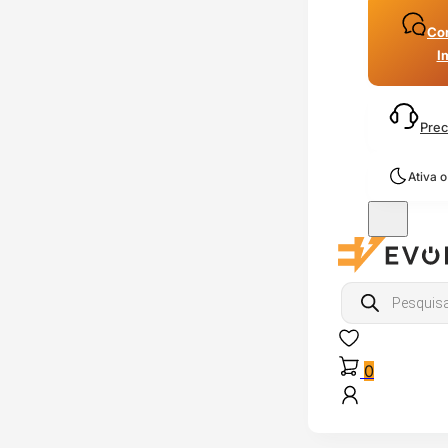
Con
I
Prec
Ativa 
Products
search
0