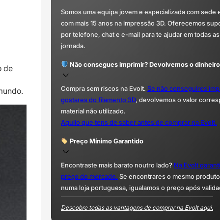
Somos uma equipa jovem e especializada com sede 
com mais 15 anos na impressão 3D. Oferecemos supor
por telefone, chat e e-mail para te ajudar em todas as
jornada.
Não consegues imprimir? Devolvemos o dinheiro
o de
Compra sem riscos na Evolt.
Se não conseguires imp
mundo.
gostares do filamento 3D
, devolvemos o valor corre
material não utilizado.
Aquilo que tens de saber antes de comprar na Evolt.
Preço Mínimo Garantido
Encontraste mais barato noutro lado?
Na Evolt garan
preço do mercado.
Se encontrares o mesmo produto 
numa loja portuguesa, igualamos o preço após valida
Descobre todas as vantagens de comprar na Evolt aqui.