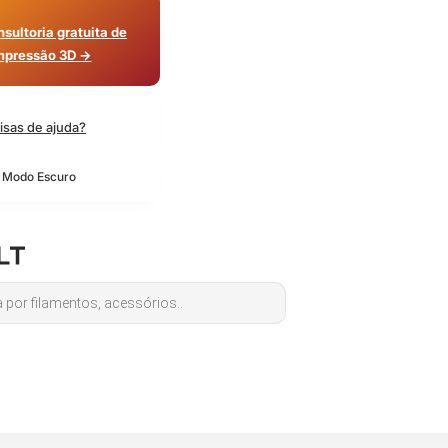
sultoria gratuita de
mpressão 3D →
isas de ajuda?
o Modo Escuro