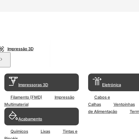
Impressão 3D
Impressoras 3D
Eletrónica
Filamento (FMD)
Impressão
Cabos e
Multimaterial
Calhas
Ventoinhas
de Alimentação
Term
Acabamento
Químicos
Lixas
Tintas e
Pincéis