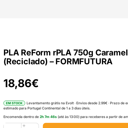
PLA ReForm rPLA 750g Caramel
(Reciclado) – FORMFUTURA
18,86
€
Levantamento grátis na Evolt · Envios desde 2.99€ · Prazo de 
EM STOCK
estimado para Portugal Continental de 1 a 3 dias úteis.
Encomenda dentro de
2
h
7
m
45
s
(até às 13:00) para receberes a partir de a
Quantidade