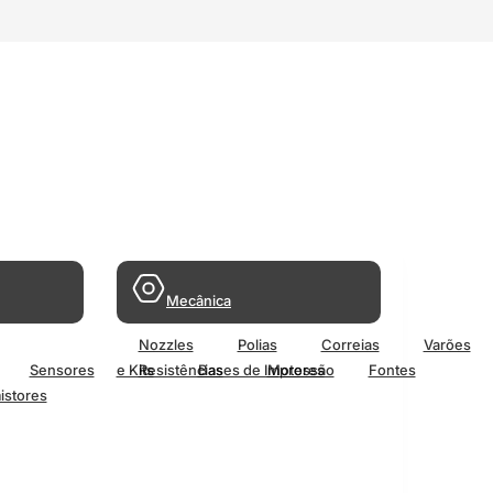
Mecânica
Nozzles
Polias
Correias
Varões
Sensores
e Kits
Resistências
Bases de Impressão
Motores
Fontes
istores