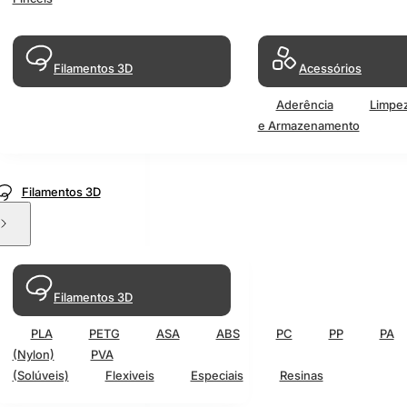
Filamentos 3D
Acessórios
Aderência
Limpe
e Armazenamento
Filamentos 3D
Filamentos 3D
PLA
PETG
ASA
ABS
PC
PP
PA
(Nylon)
PVA
(Solúveis)
Flexiveis
Especiais
Resinas