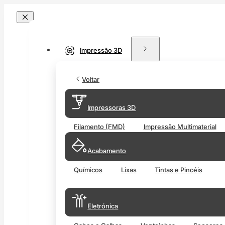
Impressão 3D
Voltar
Impressoras 3D
Filamento (FMD)
Impressão Multimaterial
Acabamento
Químicos
Lixas
Tintas e Pincéis
Eletrónica