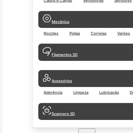
Cabos e Calhas
Ventoinhas
Sensores
Mecânica
Nozzles
Polias
Correias
Varões
Filamentos 3D
Acessórios
Aderência
Limpeza
Lubricação
D
Scanners 3D