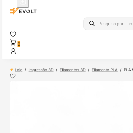
Products
search
0
Loja
/
Impressão 3D
/
Filamentos 3D
/
Filamento PLA
/
PLA 
 24H