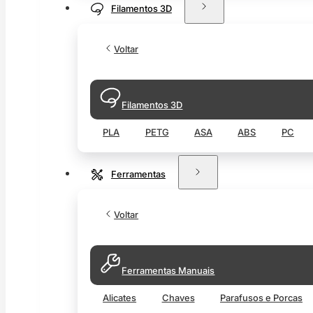
Filamentos 3D
Voltar
Filamentos 3D
PLA
PETG
ASA
ABS
PC
Ferramentas
Voltar
Ferramentas Manuais
Alicates
Chaves
Parafusos e Porcas