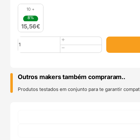
10 +
8%
15,56
€
Quantidade
de
PLA
SILK
1kg
Blanco
Outros makers também compraram..
Nieve
Snow
Produtos testados em conjunto para te garantir compati
White
-
WINKLE