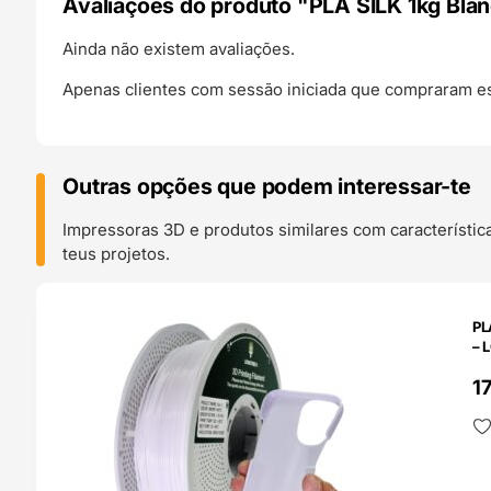
Avaliações do produto "PLA SILK 1kg Bl
Ainda não existem avaliações.
Apenas clientes com sessão iniciada que compraram es
Outras opções que podem interessar-te
Impressoras 3D e produtos similares com característic
teus projetos.
O 24H
PL
– 
1