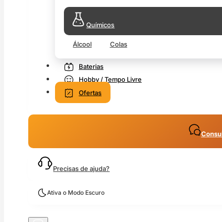
Químicos
Álcool
Colas
Baterias
Hobby / Tempo Livre
Ofertas
Consul
Precisas de ajuda?
Ativa o Modo Escuro