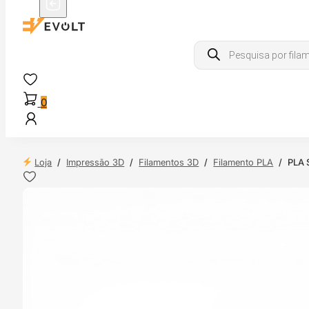
Products
search
0
Loja
/
Impressão 3D
/
Filamentos 3D
/
Filamento PLA
/
PLA S
 24H