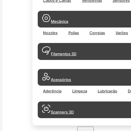
Cabos e Calhas
Ventoinhas
Sensores
Mecânica
Nozzles
Polias
Correias
Varões
Filamentos 3D
Acessórios
Aderência
Limpeza
Lubricação
D
Scanners 3D