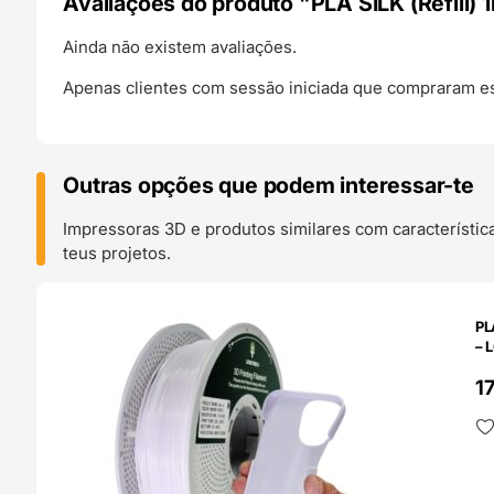
Avaliações do produto "PLA SILK (Refill) 1
Ainda não existem avaliações.
Apenas clientes com sessão iniciada que compraram es
Outras opções que podem interessar-te
Impressoras 3D e produtos similares com característic
teus projetos.
O 24H
PL
– 
1