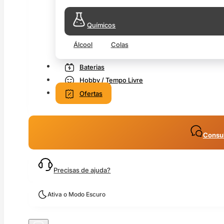
Químicos
Álcool
Colas
Baterias
Hobby / Tempo Livre
Ofertas
Consul
Precisas de ajuda?
Ativa o Modo Escuro