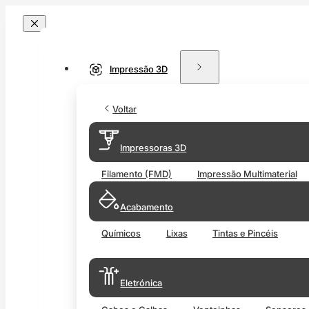
Impressão 3D
Voltar
Impressoras 3D
Filamento (FMD)
Impressão Multimaterial
Acabamento
Químicos
Lixas
Tintas e Pincéis
Eletrónica