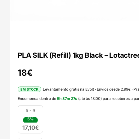
PLA SILK (Refill) 1kg Black – Lotactre
18
€
Levantamento grátis na Evolt · Envios desde 2.99€ · Pra
EM STOCK
Encomenda dentro de
5
h
37
m
25
s
(até às 13:00) para receberes a pa
5 - 9
5%
17,10
€