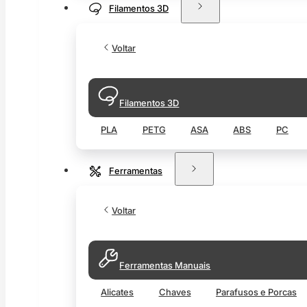
Filamentos 3D
Voltar
Filamentos 3D
PLA
PETG
ASA
ABS
PC
Ferramentas
Voltar
Ferramentas Manuais
Alicates
Chaves
Parafusos e Porcas