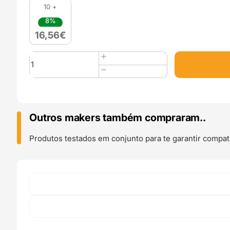
10 +
8%
16,56
€
Quantidade
de
PLA
SILK
(Refill)
1kg
Outros makers também compraram..
Black
-
Produtos testados em conjunto para te garantir compati
Lotactree