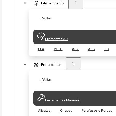
Filamentos 3D
Voltar
Filamentos 3D
PLA
PETG
ASA
ABS
PC
Ferramentas
Voltar
Ferramentas Manuais
Alicates
Chaves
Parafusos e Porcas