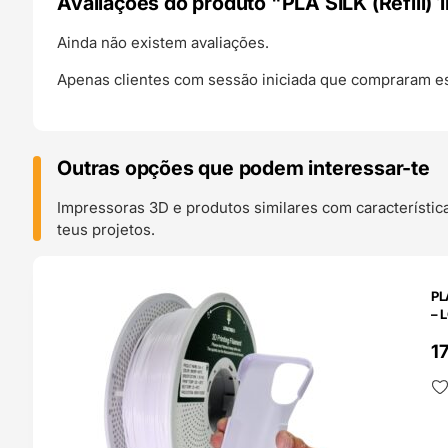
Avaliações do produto "PLA SILK (Refill) 
Ainda não existem avaliações.
Apenas clientes com sessão iniciada que compraram es
Outras opções que podem interessar-te
Impressoras 3D e produtos similares com característic
teus projetos.
O 24H
PL
– 
1