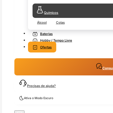
Químicos
Álcool
Colas
Baterias
Hobby / Tempo Livre
Ofertas
Consul
Precisas de ajuda?
Ativa o Modo Escuro