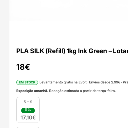
PLA SILK (Refill) 1kg Ink Green – Lota
18
€
Levantamento grátis na Evolt · Envios desde 2.99€ · Pra
EM STOCK
Expedição amanhã.
Receção estimada a partir de terça-feira.
5 - 9
5%
17,10
€