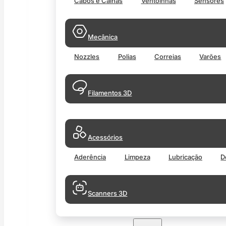
Cabos e Calhas
Ventoinhas
Sensores
Mecânica
Nozzles
Polias
Correias
Varões
Filamentos 3D
Acessórios
Aderência
Limpeza
Lubricação
D
Scanners 3D