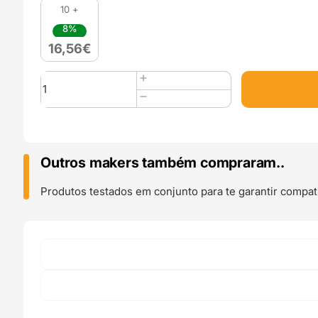
10 +
8%
16,56
€
Quantidade
de
PLA
SILK
(Refill)
1kg
Outros makers também compraram..
Ink
Green
Produtos testados em conjunto para te garantir compati
-
Lotactree