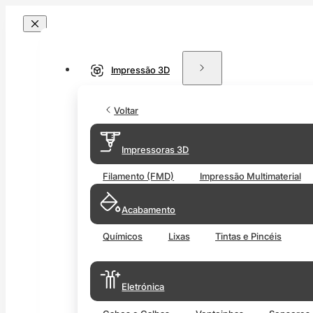
Impressão 3D
Voltar
Impressoras 3D
Filamento (FMD)
Impressão Multimaterial
Acabamento
Químicos
Lixas
Tintas e Pincéis
Eletrónica