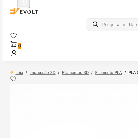
Products
search
0
Loja
/
Impressão 3D
/
Filamentos 3D
/
Filamento PLA
/
PLA S
 24H