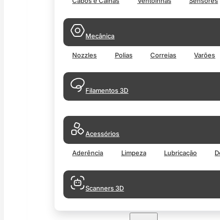
Cabos e Calhas
Ventoinhas
Sensores
Mecânica
Nozzles
Polias
Correias
Varões
Filamentos 3D
Acessórios
Aderência
Limpeza
Lubricação
D
Scanners 3D