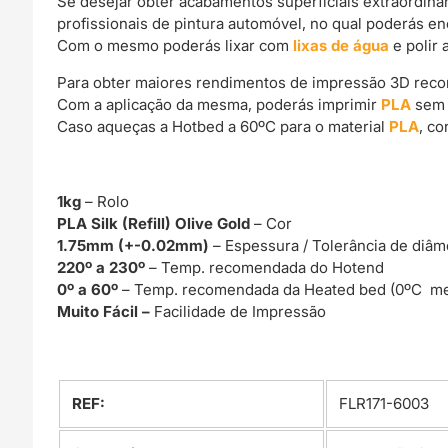
Se desejar obter acabamentos superficiais extraordin
profissionais de pintura automóvel, no qual poderás e
Com o mesmo poderás lixar com
lixas de água
e polir 
Para obter maiores rendimentos de impressão 3D rec
Com a aplicação da mesma, poderás imprimir
PLA
sem 
Caso aqueças a Hotbed a 60ºC para o material
PLA
, c
1kg
– Rolo
PLA Silk (Refill) Olive Gold
– Cor
1.75mm (+-0.02mm)
– Espessura / Tolerância de diâm
220º a 230º
– Temp. recomendada do Hotend
0º a 60º
– Temp. recomendada da Heated bed (0ºC me
Muito Fácil –
Facilidade de Impressão
REF:
FLR171-6003