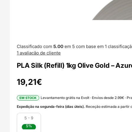
Classificado com
5.00
em 5 com base em
1
classificaçã
1
avaliação de cliente
PLA Silk (Refill) 1kg Olive Gold – Azur
19,21
€
Levantamento grátis na Evolt · Envios desde 2.99€ · Pra
EM STOCK
Expedição na segunda-feira (dias úteis).
Receção estimada a partir d
5 - 9
5%