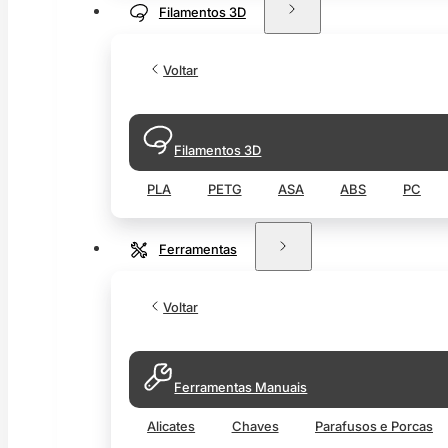
Filamentos 3D
Voltar
Filamentos 3D
PLA
PETG
ASA
ABS
PC
Ferramentas
Voltar
Ferramentas Manuais
Alicates
Chaves
Parafusos e Porcas