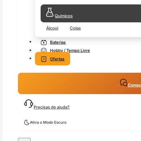
Químicos
Álcool
Colas
Baterias
Hobby / Tempo Livre
Ofertas
Consul
Precisas de ajuda?
Ativa o Modo Escuro