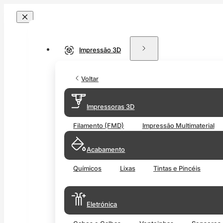
Impressão 3D
Voltar
Impressoras 3D
Filamento (FMD)
Impressão Multimaterial
Acabamento
Químicos
Lixas
Tintas e Pincéis
Eletrónica