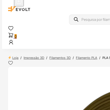
Products
search
0
Loja
/
Impressão 3D
/
Filamentos 3D
/
Filamento PLA
/
PLA S
NDAS
4H