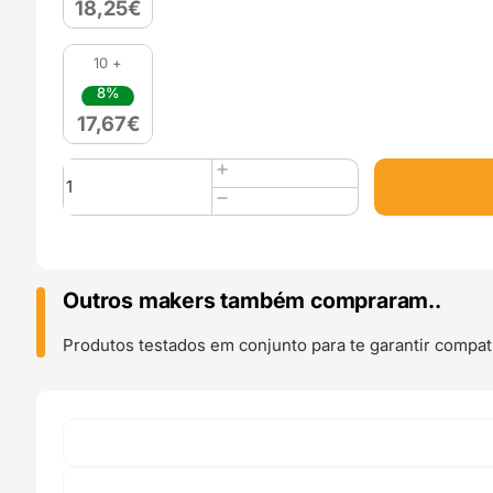
18,25
€
10 +
8%
17,67
€
Quantidade
de
PLA
Silk
(Refill)
1kg
Outros makers também compraram..
Olive
Gold
Produtos testados em conjunto para te garantir compati
-
Azurefilm