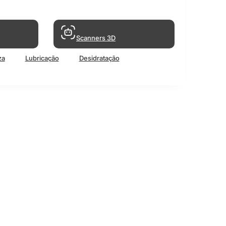
Scanners 3D
za
Lubricação
Desidratação