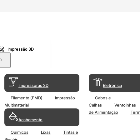
Impressão 3D
Impressoras 3D
Eletrónica
Filamento (FMD)
Impressão
Cabos e
Multimaterial
Calhas
Ventoinhas
de Alimentação
Term
Acabamento
Químicos
Lixas
Tintas e
Pincéis