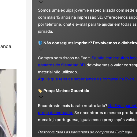
Somos uma equipa jovem e especializada com sede 
com mais 15 anos na impressão 3D. Oferecemos supor
por telefone, chat e e-mail para te ajudar em todas as
jornada.
Não consegues imprimir? Devolvemos o dinheiro
manca.
Compra sem riscos na Evolt.
Se não conseguires imp
gostares do filamento 3D
, devolvemos o valor corre
material não utilizado.
Aquilo que tens de saber antes de comprar na Evolt.
Preço Mínimo Garantido
Encontraste mais barato noutro lado?
Na Evolt garan
preço do mercado.
Se encontrares o mesmo produto 
numa loja portuguesa, igualamos o preço após valida
Descobre todas as vantagens de comprar na Evolt aqui.