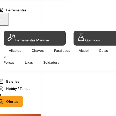
Ferramentas
Ferramentas Manuais
Químicos
Alicates
Chaves
Parafusos
Álcool
Colas
e
Porcas
Lixas
Soldadura
Baterias
Hobby / Tempo
e
Ofertas