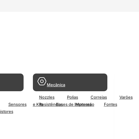
Mecânica
Nozzles
Polias
Correias
Varões
Sensores
e Kits
Resistências
Bases de Impressão
Motores
Fontes
istores