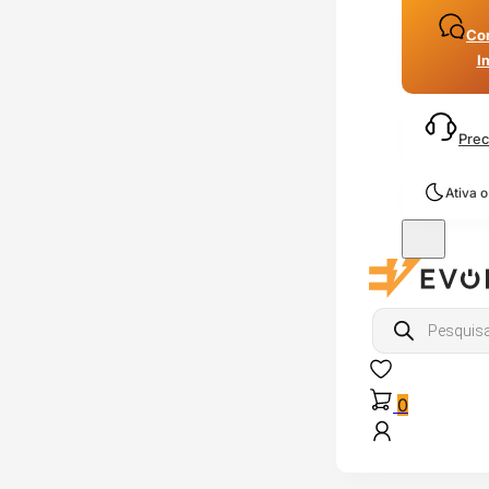
Con
I
Prec
Ativa 
Products
search
0