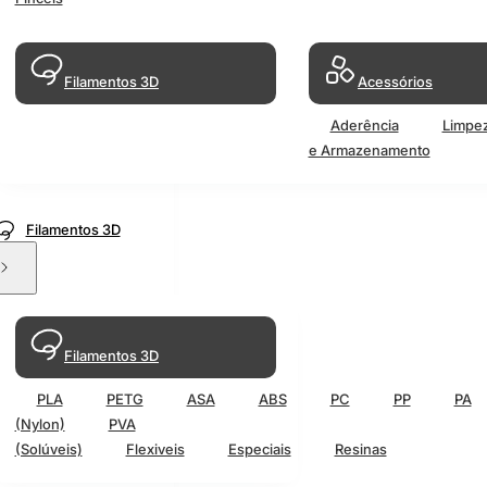
Filamentos 3D
Acessórios
Aderência
Limpe
e Armazenamento
Filamentos 3D
Filamentos 3D
PLA
PETG
ASA
ABS
PC
PP
PA
(Nylon)
PVA
(Solúveis)
Flexiveis
Especiais
Resinas