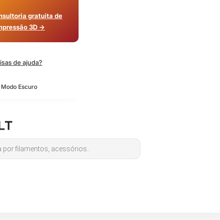
sultoria gratuita de
mpressão 3D →
isas de ajuda?
o Modo Escuro