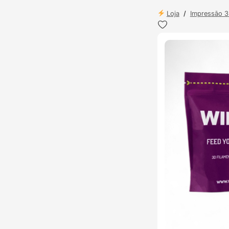
Loja
/
Impressão 
ENVIO 24H