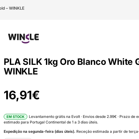
Gold – WINKLE
PLA SILK 1kg Oro Blanco White 
WINKLE
16,91
€
Levantamento grátis na Evolt · Envios desde 2.99€ · Prazo de 
EM STOCK
estimado para Portugal Continental de 1 a 3 dias úteis.
Expedição na segunda-feira (dias úteis).
Receção estimada a partir de terça-