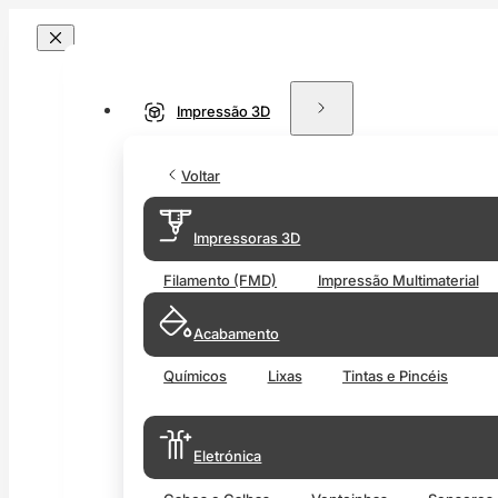
Impressão 3D
Voltar
Impressoras 3D
Filamento (FMD)
Impressão Multimaterial
Acabamento
Químicos
Lixas
Tintas e Pincéis
Eletrónica