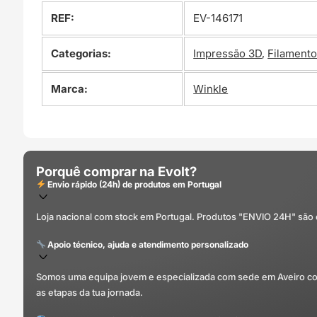
REF:
EV-146171
Categorias:
Impressão 3D
,
Filament
Marca:
Winkle
Porquê comprar na Evolt?
Envio rápido (24h) de produtos em Portugal
Loja nacional com stock em Portugal. Produtos "ENVIO 24H" são
Apoio técnico, ajuda e atendimento personalizado
Somos uma equipa jovem e especializada com sede em Aveiro com 
as etapas da tua jornada.