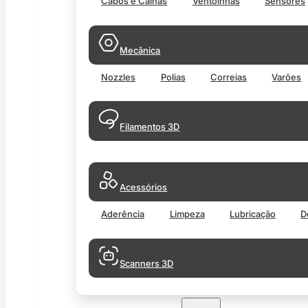
Cabos e Calhas
Ventoinhas
Sensores
Mecânica
Nozzles
Polias
Correias
Varões
Filamentos 3D
Acessórios
Aderência
Limpeza
Lubricação
D
Scanners 3D