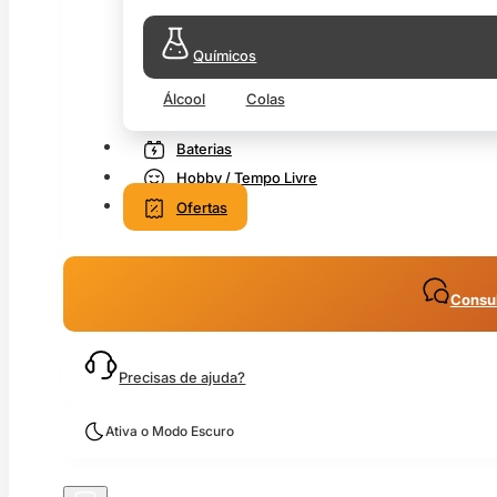
Químicos
Álcool
Colas
Baterias
Hobby / Tempo Livre
Ofertas
Consul
Precisas de ajuda?
Ativa o Modo Escuro