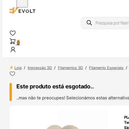
Products
search
0
Loja
/
Impressão 3D
/
Filamentos 3D
/
Filamento Especiais
/
Este produto está esgotado..
..mas não te preocupes! Selecionámos estas alternat
ENDAS
PL
4H
Te
Si