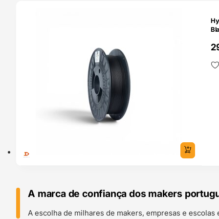
O 24H
Hy
Bl
2
A marca de confiança dos makers portug
A escolha de milhares de makers, empresas e escolas 