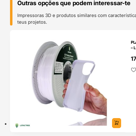
Outras opções que podem interessar-te
Impressoras 3D e produtos similares com característic
teus projetos.
O 24H
PL
– 
1