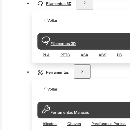
Filamentos 3D
Voltar
Filamentos 3D
PLA
PETG
ASA
ABS
PC
Ferramentas
Voltar
Ferramentas Manuais
Alicates
Chaves
Parafusos e Porcas