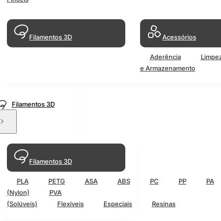
Filamentos 3D
Acessórios
Aderência
Limpe
e Armazenamento
Filamentos 3D
Filamentos 3D
PLA
PETG
ASA
ABS
PC
PP
PA
(Nylon)
PVA
(Solúveis)
Flexiveis
Especiais
Resinas