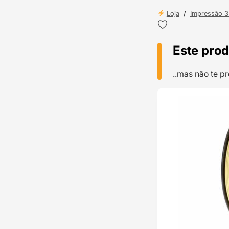
Loja
/
Impressão 
Este prod
..mas não te 
TOP VENDAS
ENVIO 24H