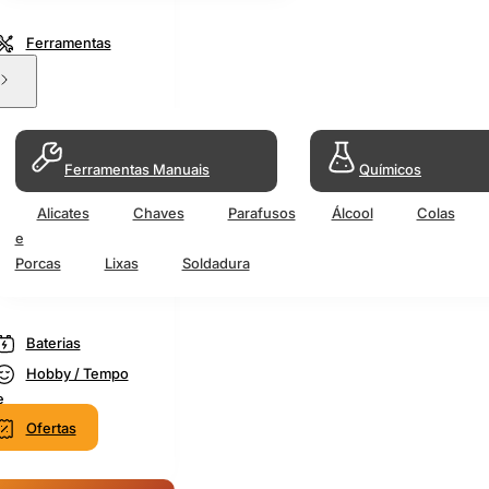
Ferramentas
Ferramentas Manuais
Químicos
Alicates
Chaves
Parafusos
Álcool
Colas
e
Porcas
Lixas
Soldadura
Baterias
Hobby / Tempo
e
Ofertas