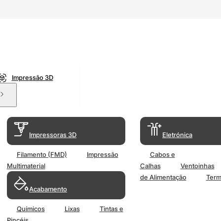
Impressão 3D
Impressoras 3D
Eletrónica
Filamento (FMD)
Impressão
Cabos e
Multimaterial
Calhas
Ventoinhas
de Alimentação
Term
Acabamento
Químicos
Lixas
Tintas e
Pincéis