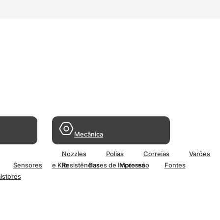
Mecânica
Nozzles
Polias
Correias
Varões
Sensores
e Kits
Resistências
Bases de Impressão
Motores
Fontes
istores