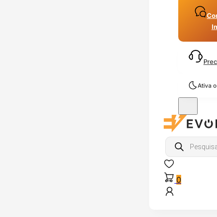
Con
I
Prec
Ativa 
Products
search
0