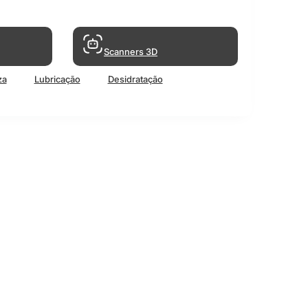
Scanners 3D
za
Lubricação
Desidratação