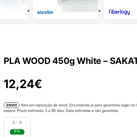
PLA WOOD 450g White – SAKA
12,24
€
Item em reposição de stock. Encomenda já para garantires lugar na l
ENVIO
espera. Prazo estimado:
5
a
90
dias. Data estimada e não garantida.
5 - 9
5%