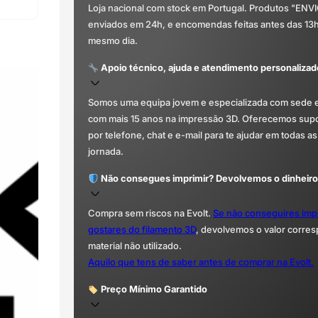
Loja nacional com stock em Portugal. Produtos "ENV
enviados em 24h, e encomendas feitas antes das 13
mesmo dia.
Apoio técnico, ajuda e atendimento personalizad
Somos uma equipa jovem e especializada com sede 
com mais 15 anos na impressão 3D. Oferecemos supor
por telefone, chat e e-mail para te ajudar em todas as
jornada.
Não consegues imprimir? Devolvemos o dinheiro
Compra sem riscos na Evolt.
Se não conseguires imp
gostares do filamento 3D
, devolvemos o valor corre
material não utilizado.
Aquilo que tens de saber antes de comprar na Evolt.
Preço Mínimo Garantido