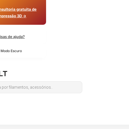
sultoria gratuita de
mpressão 3D →
isas de ajuda?
o Modo Escuro