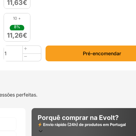
11,63
€
10 +
8%
11,26
€
Quantidade
Pré-encomendar
de
PLA
WOOD
450g
White
-
essões perfeitas.
SAKATA
3D
Porquê comprar na Evolt?
Envio rápido (24h) de produtos em Portugal