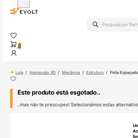
Products
search
0
Loja
/
Impressão 3D
/
Mecânica
/
Estrutura
/
Polia Espaçad
Este produto está esgotado..
..mas não te preocupes! Selecionámos estas alternat
ENDAS
Un
4H
Ac
5m