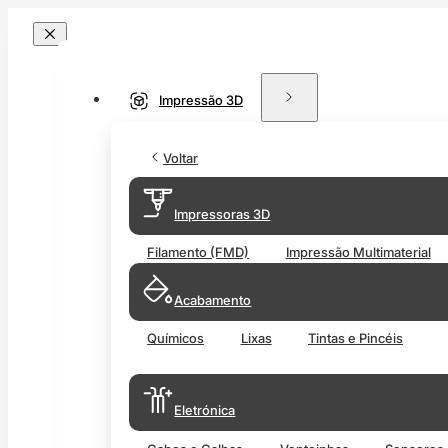
Impressão 3D
Voltar
Impressoras 3D
Filamento (FMD)
Impressão Multimaterial
Acabamento
Químicos
Lixas
Tintas e Pincéis
Eletrónica