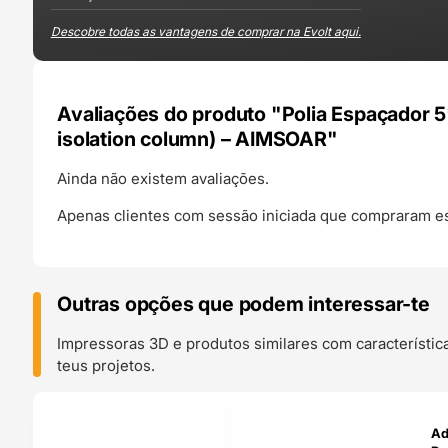
Descobre todas as vantagens de comprar na Evolt aqui.
Avaliações do produto "Polia Espaçador
isolation column) – AIMSOAR"
Ainda não existem avaliações.
Apenas clientes com sessão iniciada que compraram es
Outras opções que podem interessar-te
Impressoras 3D e produtos similares com característic
teus projetos.
O 24H
Ad