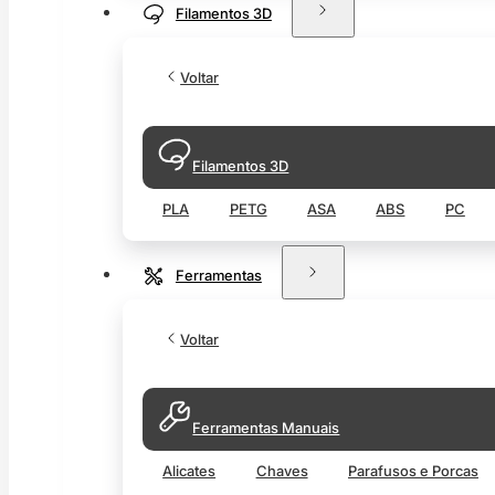
Filamentos 3D
Voltar
Filamentos 3D
PLA
PETG
ASA
ABS
PC
Ferramentas
Voltar
Ferramentas Manuais
Alicates
Chaves
Parafusos e Porcas