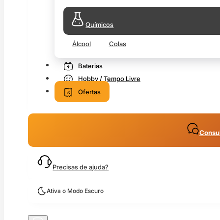
Químicos
Álcool
Colas
Baterias
Hobby / Tempo Livre
Ofertas
Consul
Precisas de ajuda?
Ativa o Modo Escuro