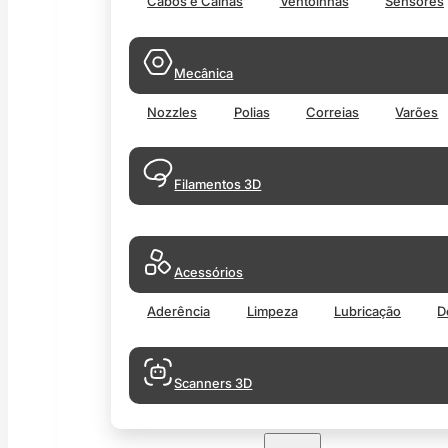
Cabos e Calhas
Ventoinhas
Sensores
Mecânica
Nozzles
Polias
Correias
Varões
Filamentos 3D
Acessórios
Aderência
Limpeza
Lubricação
D
Scanners 3D