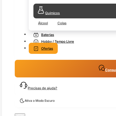
Químicos
Álcool
Colas
Baterias
Hobby / Tempo Livre
Ofertas
Consul
Precisas de ajuda?
Ativa o Modo Escuro