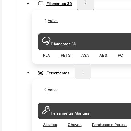
Filamentos 3D
Voltar
Filamentos 3D
PLA
PETG
ASA
ABS
PC
Ferramentas
Voltar
Ferramentas Manuais
Alicates
Chaves
Parafusos e Porcas