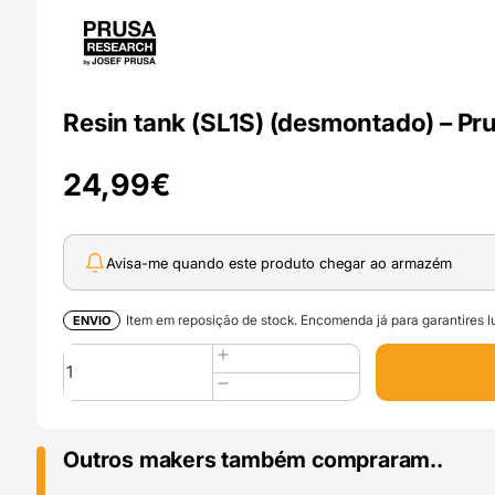
Resin tank (SL1S) (desmontado) – Pru
24,99
€
Avisa-me quando este produto chegar ao armazém
Item em reposição de stock. Encomenda já para garantires lu
ENVIO
Quantidade
de
Resin
tank
(SL1S)
Outros makers também compraram..
(desmontado)