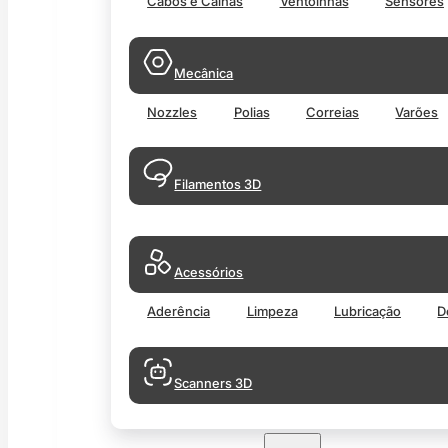
Cabos e Calhas
Ventoinhas
Sensores
Mecânica
Nozzles
Polias
Correias
Varões
Filamentos 3D
Acessórios
Aderência
Limpeza
Lubricação
D
Scanners 3D