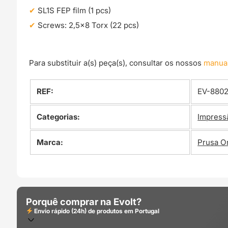
SL1S FEP film (1 pcs)
Screws: 2,5×8 Torx (22 pcs)
Para substituir a(s) peça(s), consultar os nossos
manua
REF:
EV-880
Categorias:
Impress
Marca:
Prusa Or
Porquê comprar na Evolt?
Envio rápido (24h) de produtos em Portugal