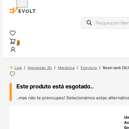
Products
search
0
Loja
/
Impressão 3D
/
Mecânica
/
Estrutura
/
Resin tank (SL
Este produto está esgotado..
..mas não te preocupes! Selecionámos estas alternat
ENDAS
Un
4H
Ac
5m