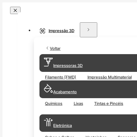
Impressão 3D
Voltar
Impressoras 3D
Filamento (FMD)
Impressão Multimaterial
Acabamento
Químicos
Lixas
Tintas e Pincéis
Eletrónica