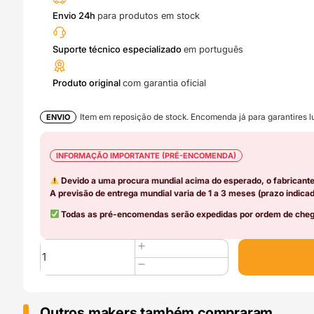
Envio 24h
para produtos em stock
Suporte técnico especializado
em português
Produto original
com garantia oficial
Item em reposição de stock. Encomenda já para garantires lu
ENVIO
INFORMAÇÃO IMPORTANTE (PRÉ-ENCOMENDA)
Devido a uma procura mundial acima do esperado, o fabricant
A previsão de entrega mundial varia de 1 a 3 meses (prazo indicad
Todas as pré-encomendas serão expedidas por ordem de chega
Quantidade
de
Right
Side
Panel
Outros makers também compraram..