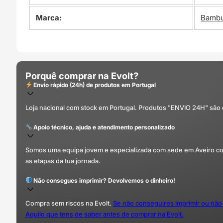
Marca:
Bambu
Porquê comprar na Evolt?
Envio rápido (24h) de produtos em Portugal
Loja nacional com stock em Portugal. Produtos "ENVIO 24H" são
Apoio técnico, ajuda e atendimento personalizado
Somos uma equipa jovem e especializada com sede em Aveiro com 
as etapas da tua jornada.
Não consegues imprimir? Devolvemos o dinheiro!
Compra sem riscos na Evolt.
Se não conseguires imprimir ou não
Aquilo que tens de saber antes de comprar na Evolt.