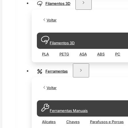
Filamentos 3D
Voltar
Filamentos 3D
PLA
PETG
ASA
ABS
PC
Ferramentas
Voltar
Ferramentas Manuais
Alicates
Chaves
Parafusos e Porcas