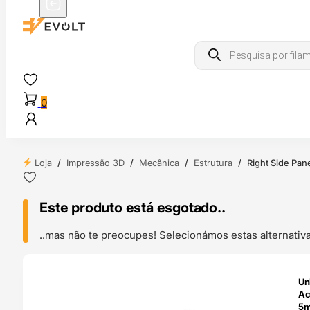
Products
search
0
Loja
/
Impressão 3D
/
Mecânica
/
Estrutura
/
Right Side Pa
Este produto está esgotado..
..mas não te preocupes! Selecionámos estas alternat
ENDAS
Un
4H
Ac
5m