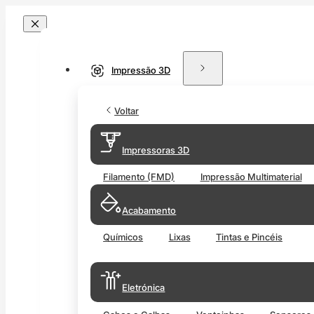
Impressão 3D
Voltar
Impressoras 3D
Filamento (FMD)
Impressão Multimaterial
Acabamento
Químicos
Lixas
Tintas e Pincéis
Eletrónica