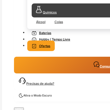
Químicos
Álcool
Colas
Baterias
Hobby / Tempo Livre
Ofertas
Consul
Precisas de ajuda?
Ativa o Modo Escuro