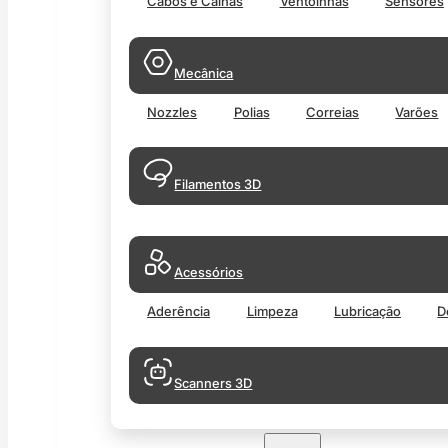
Cabos e Calhas
Ventoinhas
Sensores
Mecânica
Nozzles
Polias
Correias
Varões
Filamentos 3D
Acessórios
Aderência
Limpeza
Lubricação
D
Scanners 3D