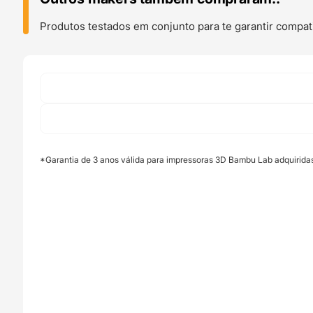
With
Glass
Produtos testados em conjunto para te garantir compati
Window
(H2C)
-
Bambu
Lab
*Garantia de 3 anos válida para impressoras 3D Bambu Lab adquirida