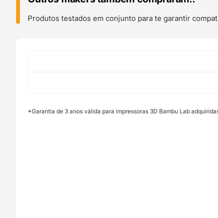
Window
(H2D
Produtos testados em conjunto para te garantir compati
Laser
and
H2S
Laser)
-
Bambu
Lab
*Garantia de 3 anos válida para impressoras 3D Bambu Lab adquirida