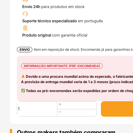
Envio 24h
para produtos em stock
Suporte técnico especializado
em português
Produto original
com garantia oficial
Item em reposição de stock. Encomenda já para garantires lu
ENVIO
INFORMAÇÃO IMPORTANTE (PRÉ-ENCOMENDA)
Devido a uma procura mundial acima do esperado, o fabricant
A previsão de entrega mundial varia de 1 a 3 meses (prazo indicad
Todas as pré-encomendas serão expedidas por ordem de chega
Quantidade
de
Right
Side
Safety
Outros makers também compraram..