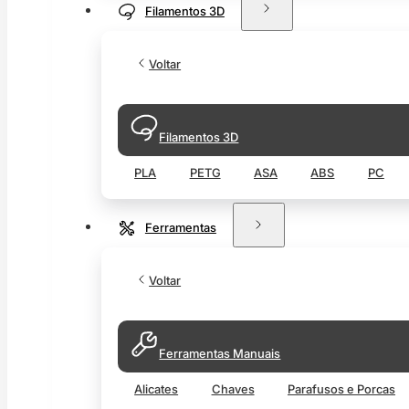
Filamentos 3D
Voltar
Filamentos 3D
PLA
PETG
ASA
ABS
PC
Ferramentas
Voltar
Ferramentas Manuais
Alicates
Chaves
Parafusos e Porcas