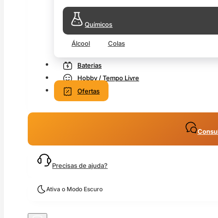
Químicos
Álcool
Colas
Baterias
Hobby / Tempo Livre
Ofertas
Consul
Precisas de ajuda?
Ativa o Modo Escuro