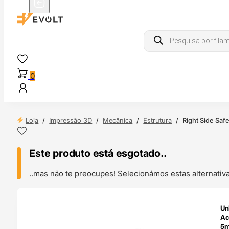
Products
search
0
Loja
/
Impressão 3D
/
Mecânica
/
Estrutura
/
Right Side Sa
Este produto está esgotado..
..mas não te preocupes! Selecionámos estas alternat
ENDAS
Un
4H
Ac
5m