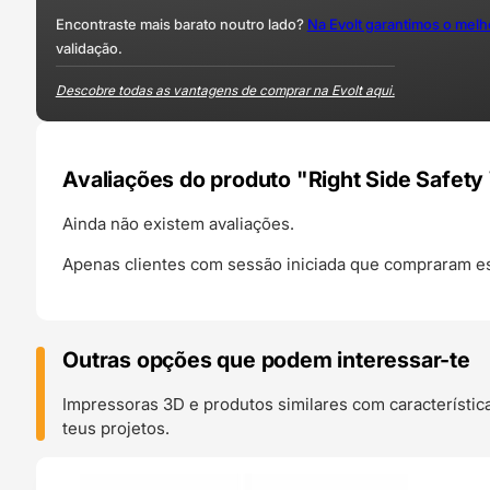
Encontraste mais barato noutro lado?
Na Evolt garantimos o mel
validação.
Descobre todas as vantagens de comprar na Evolt aqui.
Avaliações do produto "Right Side Safet
Ainda não existem avaliações.
Apenas clientes com sessão iniciada que compraram es
Outras opções que podem interessar-te
Impressoras 3D e produtos similares com característic
teus projetos.
O 24H