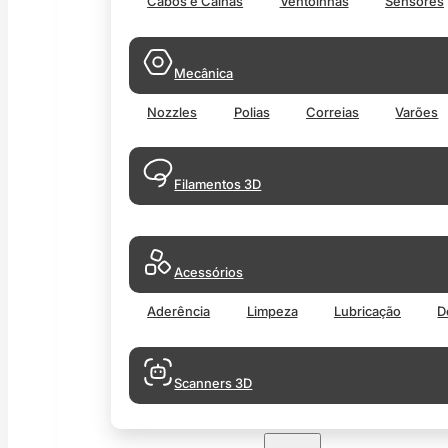
Cabos e Calhas
Ventoinhas
Sensores
Mecânica
Nozzles
Polias
Correias
Varões
Filamentos 3D
Acessórios
Aderência
Limpeza
Lubricação
D
Scanners 3D