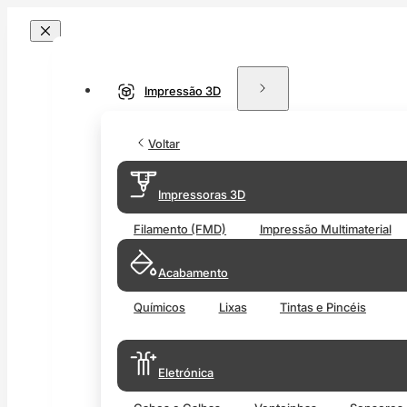
Impressão 3D
Voltar
Impressoras 3D
Filamento (FMD)
Impressão Multimaterial
Acabamento
Químicos
Lixas
Tintas e Pincéis
Eletrónica