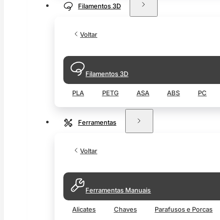
Filamentos 3D
Voltar
Filamentos 3D
PLA
PETG
ASA
ABS
PC
Ferramentas
Voltar
Ferramentas Manuais
Alicates
Chaves
Parafusos e Porcas