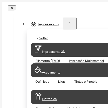
Impressão 3D
Voltar
Impressoras 3D
Filamento (FMD)
Impressão Multimaterial
Acabamento
Químicos
Lixas
Tintas e Pincéis
Eletrónica