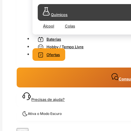
Químicos
Álcool
Colas
Baterias
Hobby / Tempo Livre
Ofertas
Consul
Precisas de ajuda?
Ativa o Modo Escuro