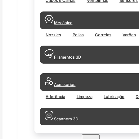
Cabos e Calhas
Ventoinhas
Sensores
Mecânica
Nozzles
Polias
Correias
Varões
Filamentos 3D
Acessórios
Aderência
Limpeza
Lubricação
D
Scanners 3D