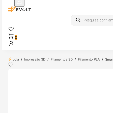
Products
search
0
Loja
/
Impressão 3D
/
Filamentos 3D
/
Filamento PLA
/
Smar
 24H