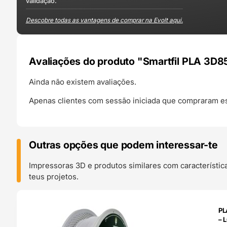
validação.
Descobre todas as vantagens de comprar na Evolt aqui.
Avaliações do produto "Smartfil PLA 3D
Ainda não existem avaliações.
Apenas clientes com sessão iniciada que compraram es
Outras opções que podem interessar-te
Impressoras 3D e produtos similares com característic
teus projetos.
O 24H
PL
– 