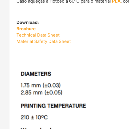
Caso aqueças a Hotbed a 60ºC para o material
PLA
, c
Download:
Brochure
Technical Data Sheet
Material Safety Data Sheet