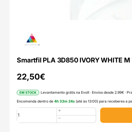
Smartfil PLA 3D850 IVORY WHITE M 
22,50
€
Levantamento grátis na Evolt · Envios desde 2.99€ · Pra
EM STOCK
Encomenda dentro de
4
h
33
m
23
s
(até às 13:00) para receberes a pa
Quantidade
de
Smartfil
PLA