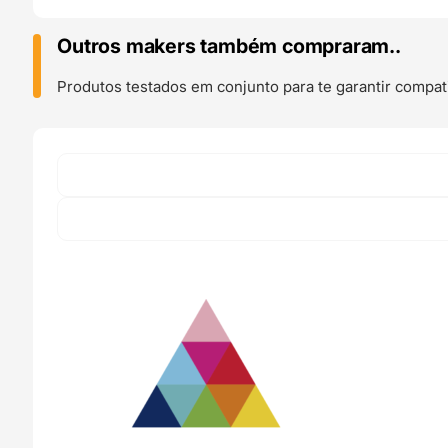
3D850
IVORY
Outros makers também compraram..
WHITE
M
Produtos testados em conjunto para te garantir compati
750g
Branco
-
Smart
Materials
3D