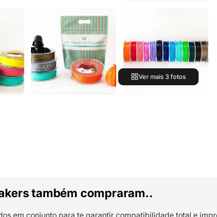
Ver mais 3 fotos
akers também compraram..
dos em conjunto para te garantir compatibilidade total e impr