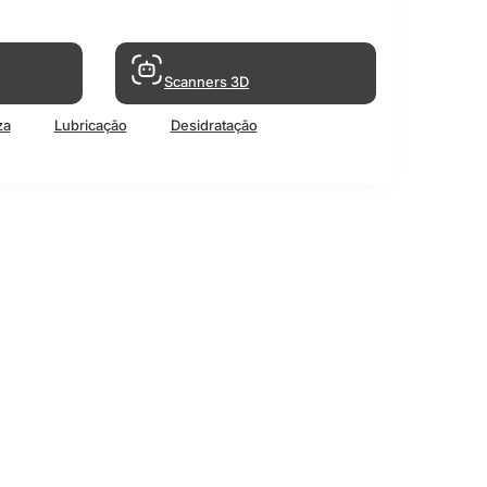
Scanners 3D
za
Lubricação
Desidratação