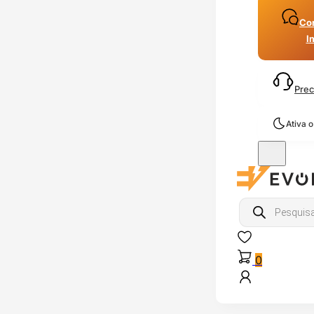
Con
I
Prec
Ativa 
Products
search
0