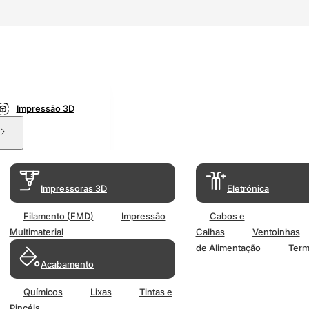
Impressão 3D
Impressoras 3D
Eletrónica
Filamento (FMD)
Impressão
Cabos e
Multimaterial
Calhas
Ventoinhas
de Alimentação
Term
Acabamento
Químicos
Lixas
Tintas e
Pincéis