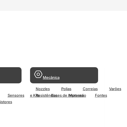
Mecânica
Nozzles
Polias
Correias
Varões
Sensores
e Kits
Resistências
Bases de Impressão
Motores
Fontes
istores