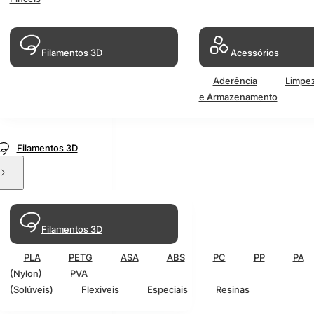
Filamentos 3D
Acessórios
Aderência
Limpe
e Armazenamento
Filamentos 3D
Filamentos 3D
PLA
PETG
ASA
ABS
PC
PP
PA
(Nylon)
PVA
(Solúveis)
Flexiveis
Especiais
Resinas