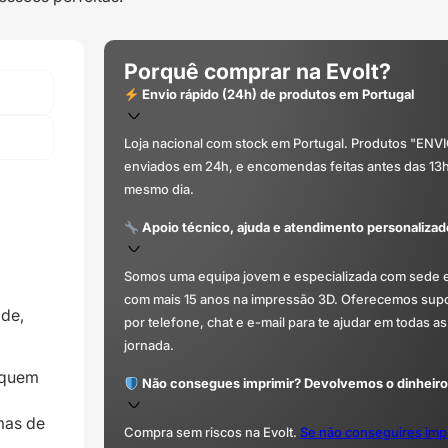
Porquê comprar na Evolt?
Envio rápido (24h) de produtos em Portugal
Loja nacional com stock em Portugal. Produtos "ENV
enviados em 24h, e encomendas feitas antes das 13
mesmo dia.
Apoio técnico, ajuda e atendimento personalizad
Somos uma equipa jovem e especializada com sede 
com mais 15 anos na impressão 3D. Oferecemos supor
ade,
por telefone, chat e e-mail para te ajudar em todas as
jornada.
a quem
Não consegues imprimir? Devolvemos o dinheiro
mas de
Compra sem riscos na Evolt.
Se não conseguires imp