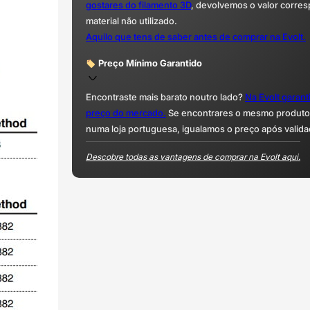
gostares do filamento 3D
, devolvemos o valor corre
material não utilizado.
Aquilo que tens de saber antes de comprar na Evolt.
Preço Mínimo Garantido
Encontraste mais barato noutro lado?
Na Evolt garan
preço do mercado.
Se encontrares o mesmo produto 
numa loja portuguesa, igualamos o preço após valida
Descobre todas as vantagens de comprar na Evolt aqui.