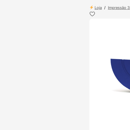
Loja
/
Impressão 
ENVIO 24H