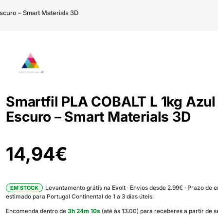
scuro – Smart Materials 3D
Smartfil PLA COBALT L 1kg Azul
Escuro – Smart Materials 3D
14,94
€
Levantamento grátis na Evolt · Envios desde 2.99€ · Prazo de 
EM STOCK
estimado para Portugal Continental de 1 a 3 dias úteis.
Encomenda dentro de
3
h
24
m
9
s
(até às 13:00) para receberes a partir de s