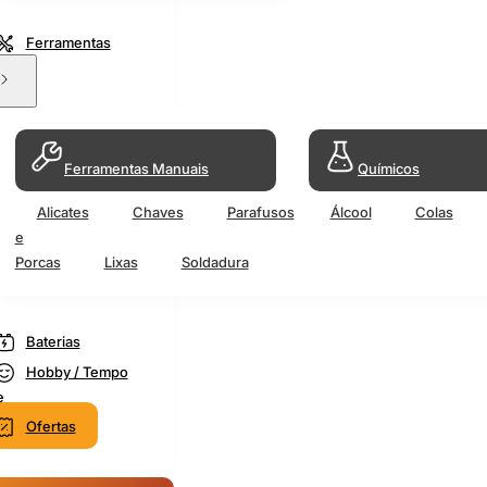
Ferramentas
Ferramentas Manuais
Químicos
Alicates
Chaves
Parafusos
Álcool
Colas
e
Porcas
Lixas
Soldadura
Baterias
Hobby / Tempo
e
Ofertas