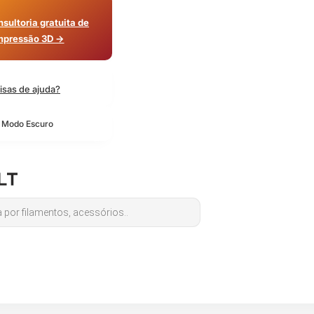
sultoria gratuita de
mpressão 3D →
isas de ajuda?
o Modo Escuro