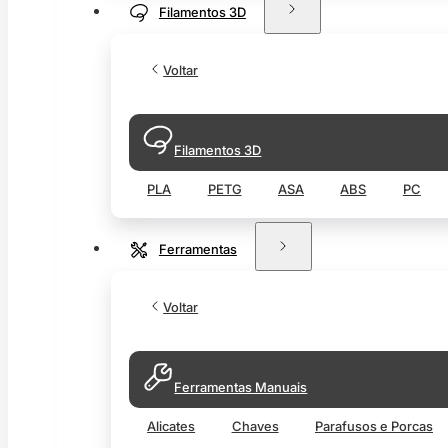
Filamentos 3D
Voltar
Filamentos 3D
PLA
PETG
ASA
ABS
PC
Ferramentas
Voltar
Ferramentas Manuais
Alicates
Chaves
Parafusos e Porcas