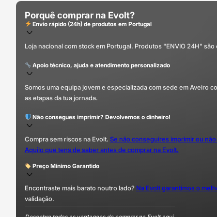
Porquê comprar na Evolt?
Envio rápido (24h) de produtos em Portugal
Loja nacional com stock em Portugal. Produtos "ENVIO 24H" são
Apoio técnico, ajuda e atendimento personalizado
Somos uma equipa jovem e especializada com sede em Aveiro com 
as etapas da tua jornada.
Não consegues imprimir? Devolvemos o dinheiro!
Compra sem riscos na Evolt.
Se não conseguires imprimir ou não
Aquilo que tens de saber antes de comprar na Evolt.
Preço Mínimo Garantido
Encontraste mais barato noutro lado?
Na Evolt garantimos o mel
validação.
Descobre todas as vantagens de comprar na Evolt aqui.