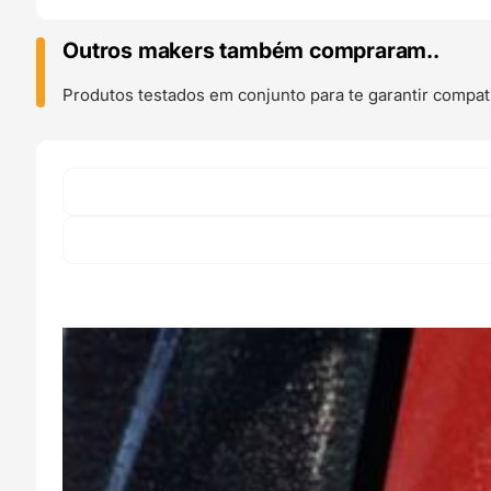
GLITTER
BLUE
Outros makers também compraram..
L
1kg
Produtos testados em conjunto para te garantir compati
Azul
-
Smart
Materials
3D