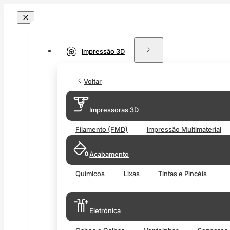
Impressão 3D
Voltar
Impressoras 3D
Filamento (FMD)
Impressão Multimaterial
Acabamento
Químicos
Lixas
Tintas e Pincéis
Eletrónica