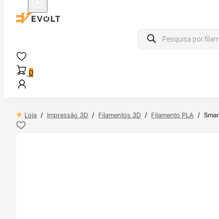
Products
search
0
Loja
/
Impressão 3D
/
Filamentos 3D
/
Filamento PLA
/
Smar
 24H