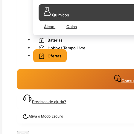
Químicos
Álcool
Colas
Baterias
Hobby / Tempo Livre
Ofertas
Consul
Precisas de ajuda?
Ativa o Modo Escuro