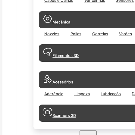
Cabos e Calhas
Ventoinhas
Sensores
Mecânica
Nozzles
Polias
Correias
Varões
Filamentos 3D
Acessórios
Aderência
Limpeza
Lubricação
D
Scanners 3D