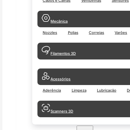
Cabos e Calhas
Ventoinhas
Sensores
Mecânica
Nozzles
Polias
Correias
Varões
Filamentos 3D
Acessórios
Aderência
Limpeza
Lubricação
D
Scanners 3D