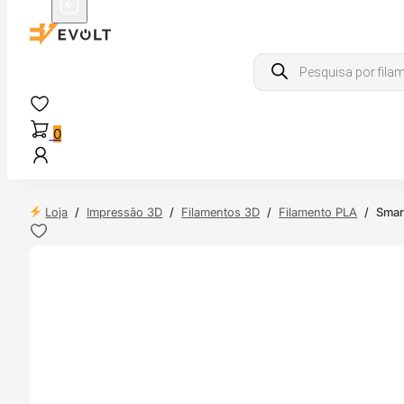
Products
search
0
Loja
/
Impressão 3D
/
Filamentos 3D
/
Filamento PLA
/
Smar
 24H