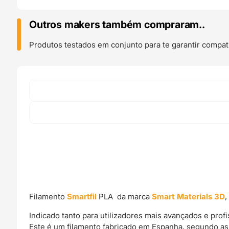
LIGHT
GREY
Outros makers também compraram..
L
1kg
Produtos testados em conjunto para te garantir compati
Cinza
Claro
-
Smart
Materials
3D
Filamento
Smartfil
PLA da marca
Smart Materials 3D
,
Indicado tanto para utilizadores mais avançados e pro
Este é um filamento fabricado em Espanha, segundo as