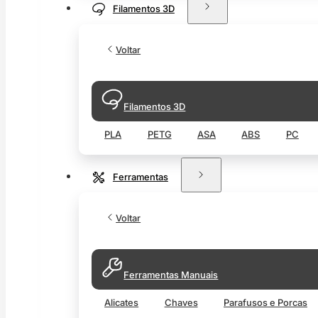
Filamentos 3D
Voltar
Filamentos 3D
PLA
PETG
ASA
ABS
PC
Ferramentas
Voltar
Ferramentas Manuais
Alicates
Chaves
Parafusos e Porcas