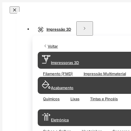
Impressão 3D
Voltar
Impressoras 3D
Filamento (FMD)
Impressão Multimaterial
Acabamento
Químicos
Lixas
Tintas e Pincéis
Eletrónica