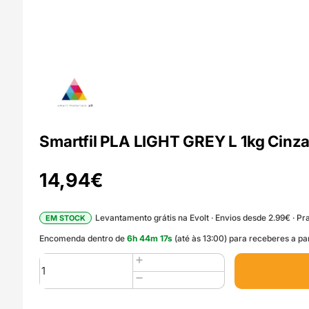
Smartfil PLA LIGHT GREY L 1kg Cinza
14,94
€
Levantamento grátis na Evolt · Envios desde 2.99€ · Pra
EM STOCK
Encomenda dentro de
6
h
44
m
15
s
(até às 13:00) para receberes a pa
Quantidade
de
Smartfil
PLA