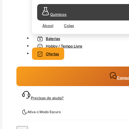
Químicos
Álcool
Colas
Baterias
Hobby / Tempo Livre
Ofertas
Consul
Precisas de ajuda?
Ativa o Modo Escuro