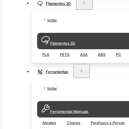
Filamentos 3D
Voltar
Filamentos 3D
PLA
PETG
ASA
ABS
PC
Ferramentas
Voltar
Ferramentas Manuais
Alicates
Chaves
Parafusos e Porcas