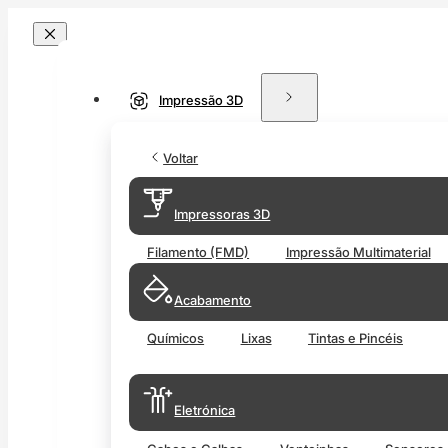
Impressão 3D
Voltar
Impressoras 3D
Filamento (FMD)
Impressão Multimaterial
Acabamento
Químicos
Lixas
Tintas e Pincéis
Eletrónica