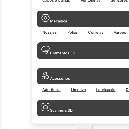
Cabos e Calhas
Ventoinhas
Sensores
Mecânica
Nozzles
Polias
Correias
Varões
Filamentos 3D
Acessórios
Aderência
Limpeza
Lubricação
D
Scanners 3D