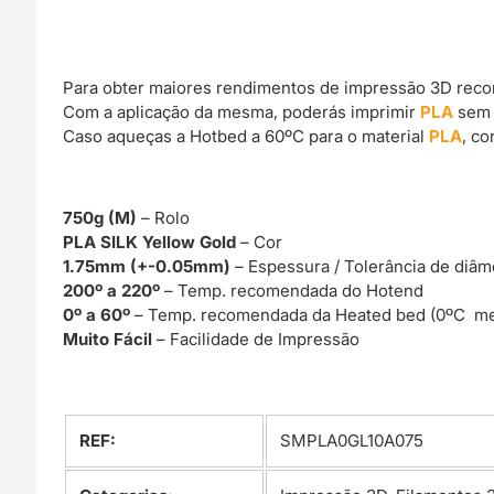
Para obter maiores rendimentos de impressão 3D rec
Com a aplicação da mesma, poderás imprimir
PLA
sem 
Caso aqueças a Hotbed a 60ºC para o material
PLA
, c
750g (M)
– Rolo
PLA SILK Yellow Gold
– Cor
1.75mm (+-0.05mm)
– Espessura / Tolerância de diâm
200º a 220º
– Temp. recomendada do Hotend
0º a 60º
– Temp. recomendada da Heated bed (0ºC me
Muito Fácil
– Facilidade de Impressão
REF:
SMPLA0GL10A075