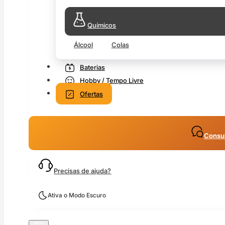
Químicos
Álcool
Colas
Baterias
Hobby / Tempo Livre
Ofertas
Consul
Precisas de ajuda?
Ativa o Modo Escuro