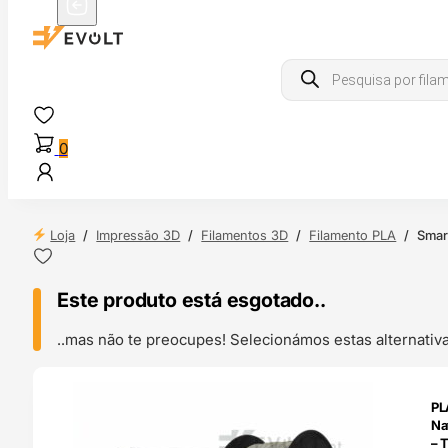
Products
search
0
Loja
/
Impressão 3D
/
Filamentos 3D
/
Filamento PLA
/
Smar
Este produto está esgotado..
..mas não te preocupes! Selecionámos estas alternat
ENDAS
PL
4H
Na
– 