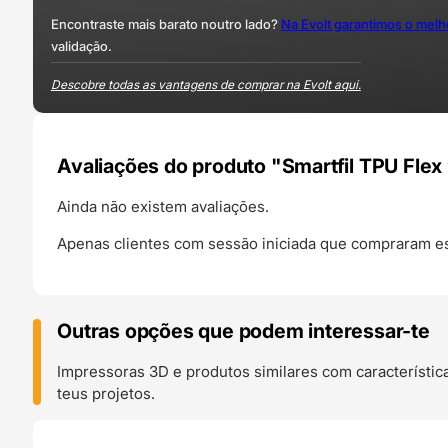
Encontraste mais barato noutro lado?
Na Evolt garantimos o mel
validação.
Descobre todas as vantagens de comprar na Evolt aqui.
Avaliações do produto "Smartfil TPU Fle
Ainda não existem avaliações.
Apenas clientes com sessão iniciada que compraram es
Outras opções que podem interessar-te
Impressoras 3D e produtos similares com característic
teus projetos.
O 24H