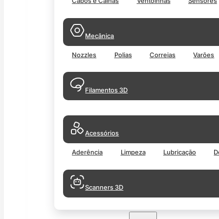
Cabos e Calhas
Ventoinhas
Sensores
Mecânica
Nozzles
Polias
Correias
Varões
Filamentos 3D
Acessórios
Aderência
Limpeza
Lubricação
D
Scanners 3D