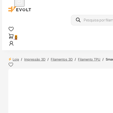
Products
search
0
Loja
/
Impressão 3D
/
Filamentos 3D
/
Filamento TPU
/
Smar
 24H