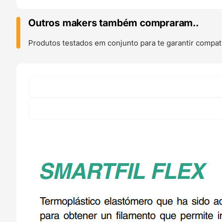
Flex
93A
Outros makers também compraram..
MEDIUM
SKIN
Produtos testados em conjunto para te garantir compati
M
750g
-
Smart
Materials
3D