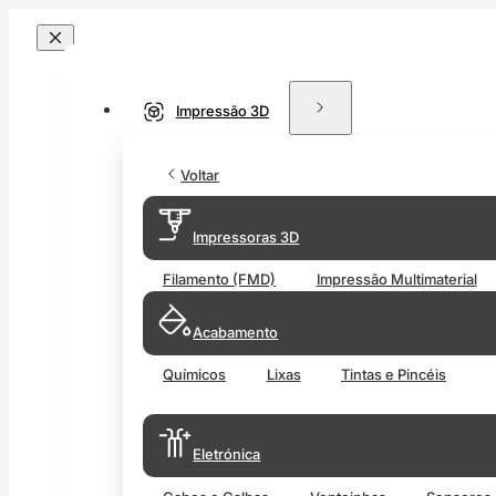
Impressão 3D
Voltar
Impressoras 3D
Filamento (FMD)
Impressão Multimaterial
Acabamento
Químicos
Lixas
Tintas e Pincéis
Eletrónica