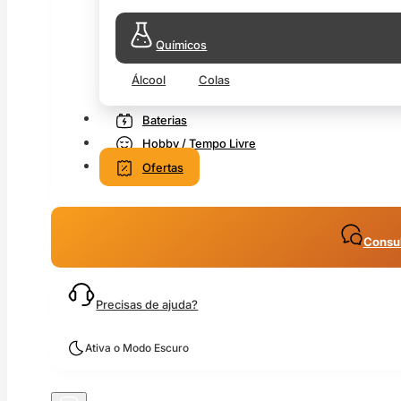
Químicos
Álcool
Colas
Baterias
Hobby / Tempo Livre
Ofertas
Consul
Precisas de ajuda?
Ativa o Modo Escuro