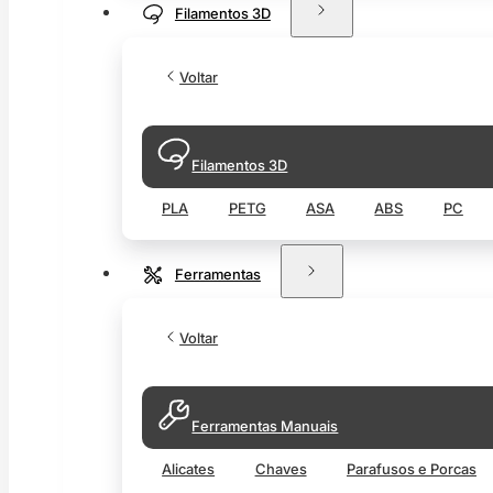
Filamentos 3D
Voltar
Filamentos 3D
PLA
PETG
ASA
ABS
PC
Ferramentas
Voltar
Ferramentas Manuais
Alicates
Chaves
Parafusos e Porcas