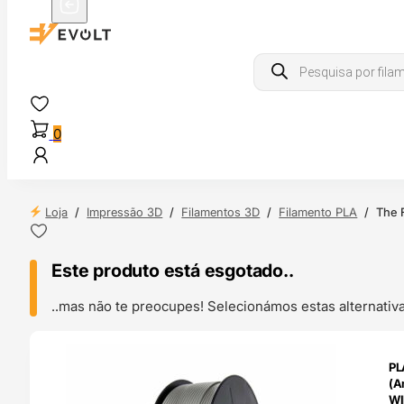
Products
search
0
Loja
/
Impressão 3D
/
Filamentos 3D
/
Filamento PLA
/
The 
Este produto está esgotado..
..mas não te preocupes! Selecionámos estas alternat
ENDAS
PL
4H
(A
WI