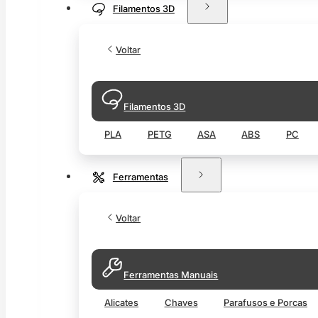
Filamentos 3D
Voltar
Filamentos 3D
PLA
PETG
ASA
ABS
PC
Ferramentas
Voltar
Ferramentas Manuais
Alicates
Chaves
Parafusos e Porcas