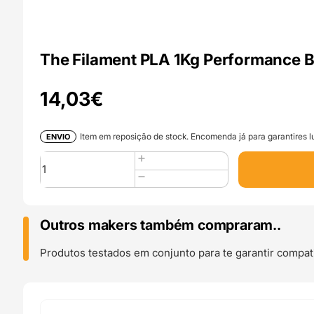
The Filament PLA 1Kg Performance B
14,03
€
Item em reposição de stock. Encomenda já para garantires lu
ENVIO
Quantidade
de
The
Filament
PLA
Outros makers também compraram..
1Kg
Performance
Produtos testados em conjunto para te garantir compati
Blue
-
Spectrum
Filaments