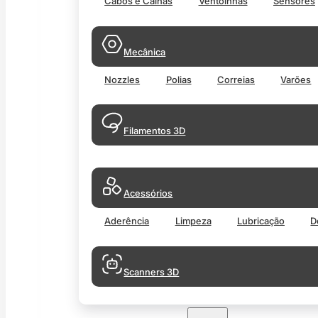
Cabos e Calhas
Ventoinhas
Sensores
Mecânica
Nozzles
Polias
Correias
Varões
Filamentos 3D
Acessórios
Aderência
Limpeza
Lubricação
D
Scanners 3D