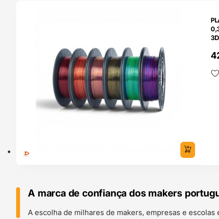
O 24H
PL
0,
3D
4
A marca de confiança dos makers portug
A escolha de milhares de makers, empresas e escolas 