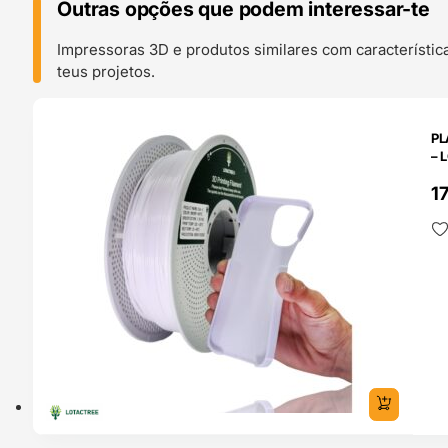
Outras opções que podem interessar-te
Impressoras 3D e produtos similares com característic
teus projetos.
O 24H
PL
– 
1