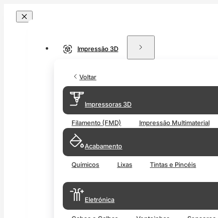
Impressão 3D
Voltar
Impressoras 3D
Filamento (FMD)
Impressão Multimaterial
Acabamento
Químicos
Lixas
Tintas e Pincéis
Eletrónica