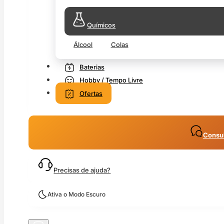
Químicos
Álcool
Colas
Baterias
Hobby / Tempo Livre
Ofertas
Consul
Precisas de ajuda?
Ativa o Modo Escuro