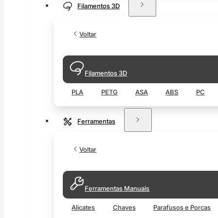
Filamentos 3D
Voltar
Filamentos 3D
PLA
PETG
ASA
ABS
PC
Ferramentas
Voltar
Ferramentas Manuais
Alicates
Chaves
Parafusos e Porcas