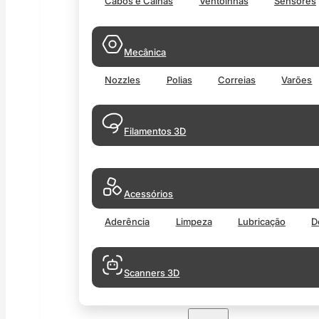
Cabos e Calhas
Ventoinhas
Sensores
Mecânica
Nozzles
Polias
Correias
Varões
Filamentos 3D
Acessórios
Aderência
Limpeza
Lubricação
D
Scanners 3D