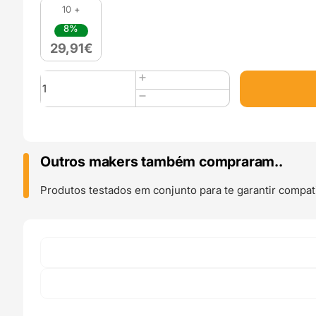
10 +
8%
29,91
€
Quantidade
de
TPE
32
81A
500g
Outros makers também compraram..
RUBBERJET
FLEX
Produtos testados em conjunto para te garantir compati
BLACK
(
Menos
macio
)
-
Filament
PM