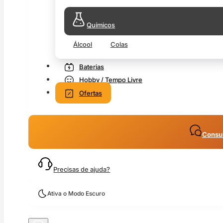
Químicos
Álcool
Colas
Baterias
Hobby / Tempo Livre
Ofertas
Consul
Precisas de ajuda?
Ativa o Modo Escuro