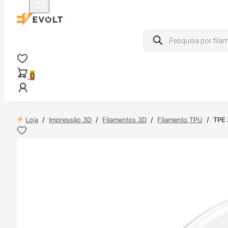
Products
search
0
Loja
/
Impressão 3D
/
Filamentos 3D
/
Filamento TPU
/
TPE 
 24H