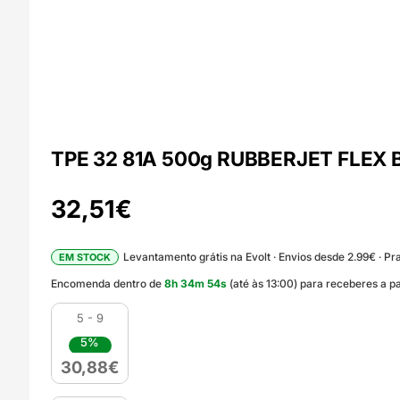
TPE 32 81A 500g RUBBERJET FLEX BL
32,51
€
Levantamento grátis na Evolt · Envios desde 2.99€ · Pra
EM STOCK
Encomenda dentro de
8
h
34
m
53
s
(até às 13:00) para receberes a p
5 - 9
5%
30,88
€