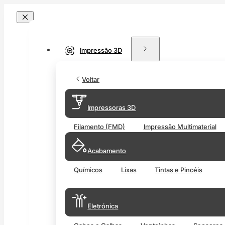
Impressão 3D
Voltar
Impressoras 3D
Filamento (FMD)
Impressão Multimaterial
Acabamento
Químicos
Lixas
Tintas e Pincéis
Eletrónica