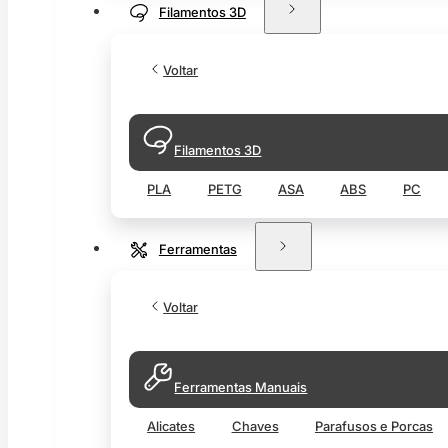
Filamentos 3D
Voltar
Filamentos 3D
PLA
PETG
ASA
ABS
PC
Ferramentas
Voltar
Ferramentas Manuais
Alicates
Chaves
Parafusos e Porcas