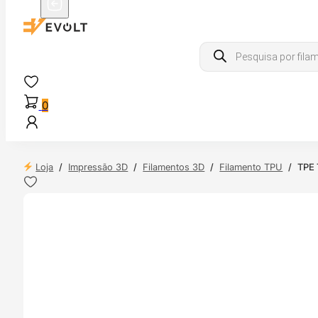
Products
search
0
Loja
/
Impressão 3D
/
Filamentos 3D
/
Filamento TPU
/
TPE
 24H