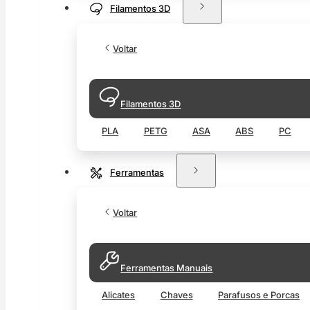
Filamentos 3D
Voltar
Filamentos 3D
PLA
PETG
ASA
ABS
PC
Ferramentas
Voltar
Ferramentas Manuais
Alicates
Chaves
Parafusos e Porcas