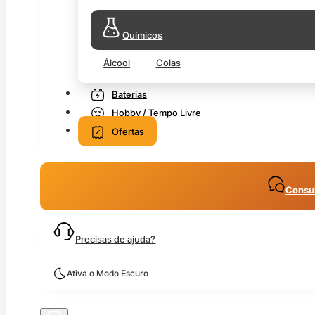
Químicos
Álcool
Colas
Baterias
Hobby / Tempo Livre
Ofertas
Consul
Precisas de ajuda?
Ativa o Modo Escuro