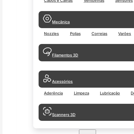
Cabos e Calhas
Ventoinhas
Sensores
Mecânica
Nozzles
Polias
Correias
Varões
Filamentos 3D
Acessórios
Aderência
Limpeza
Lubricação
D
Scanners 3D