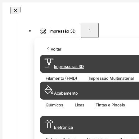
Impressão 3D
Voltar
Impressoras 3D
Filamento (FMD)
Impressão Multimaterial
Acabamento
Químicos
Lixas
Tintas e Pincéis
Eletrónica