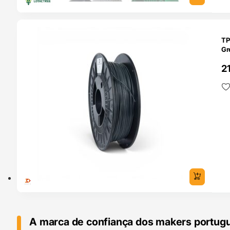
O 24H
TP
Gr
2
A marca de confiança dos makers portug