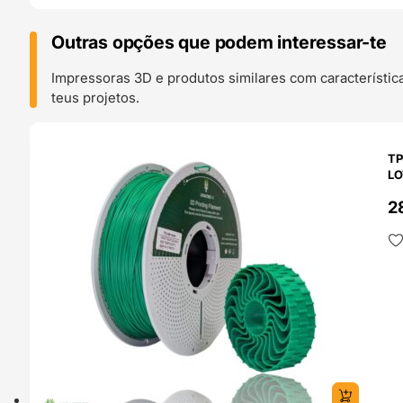
Outras opções que podem interessar-te
Impressoras 3D e produtos similares com característic
teus projetos.
O 24H
TP
LO
2