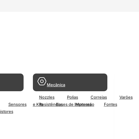
Mecânica
Nozzles
Polias
Correias
Varões
Sensores
e Kits
Resistências
Bases de Impressão
Motores
Fontes
istores