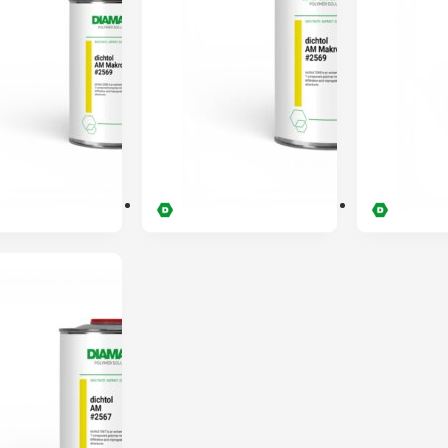
32,77
€
37,83
€
Dichtol AM
Dichtol AM
(impermeabilizante)
(impermeabilizante
0.25L – DIAMANT
1L – DIAMANT
35,22
€
66,50
€