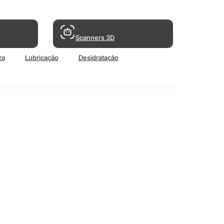
Scanners 3D
za
Lubricação
Desidratação