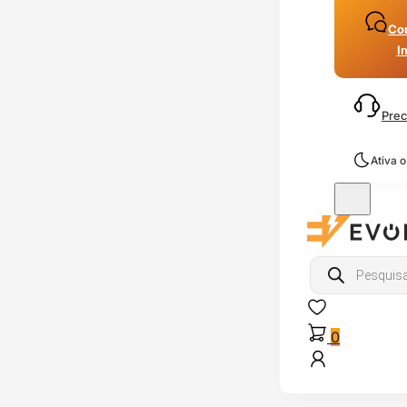
Con
I
Prec
Ativa 
Products
search
0