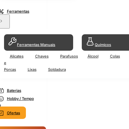
Ferramentas
Ferramentas Manuais
Químicos
Alicates
Chaves
Parafusos
Álcool
Colas
e
Porcas
Lixas
Soldadura
Baterias
Hobby / Tempo
e
Ofertas