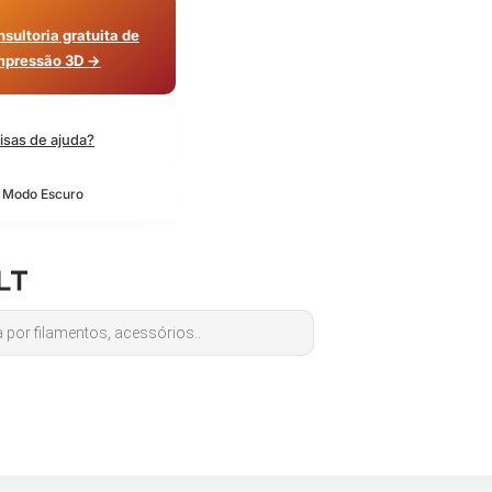
sultoria gratuita de
mpressão 3D →
isas de ajuda?
o Modo Escuro