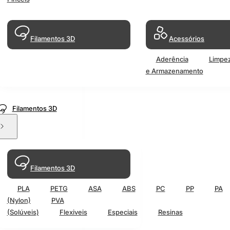
Filamentos 3D
Acessórios
Aderência
Limpe
e Armazenamento
Filamentos 3D
Filamentos 3D
PLA
PETG
ASA
ABS
PC
PP
PA
(Nylon)
PVA
(Solúveis)
Flexiveis
Especiais
Resinas