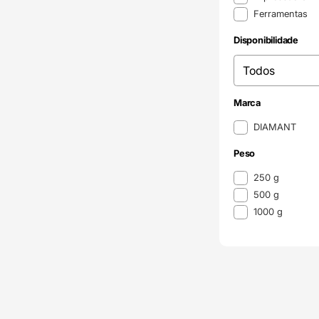
Ferramentas
Disponibilidade
Disponibilidade
Disponibilidade
Marca
Marca
DIAMANT
Peso
Peso
250 g
500 g
1000 g