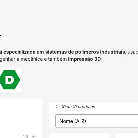
T
 especializada em sistemas de polímeros industriais
, usa
ngenharia mecânica e também
impressão 3D
1 - 10 de 10 produtos
sort
Sort content
(10)