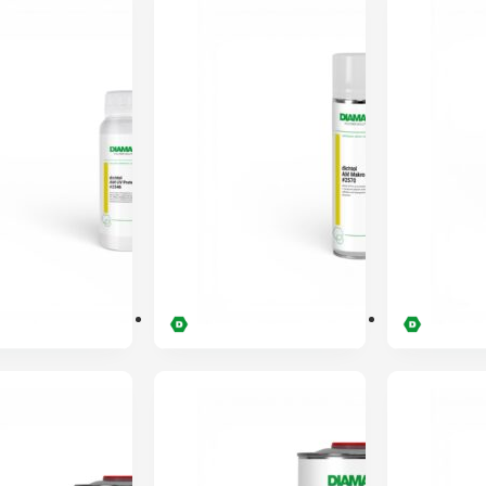
ENVIO 24H
ENVIO 24H
Dichtol AM Hydro
Dichtol AM UV
(impermeabilizante)
Protection
1L – DIAMANT
(impermeabilizante
0.25L – DIAMANT
81,44
€
41,02
€
ENVIO 24H
ENVIO 24H
Dichtol AM Hydro
Dichtol AM Makro
(impermeabilizante)
(impermeabilizante
0.25L – DIAMANT
0.25L – DIAMANT