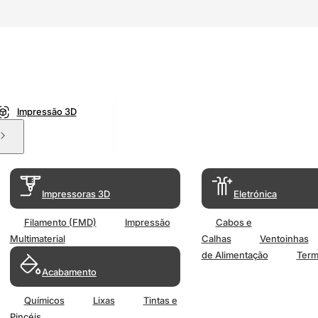
Impressão 3D
Impressoras 3D
Eletrónica
Filamento (FMD)
Impressão
Cabos e
Multimaterial
Calhas
Ventoinhas
de Alimentação
Term
Acabamento
Químicos
Lixas
Tintas e
Pincéis