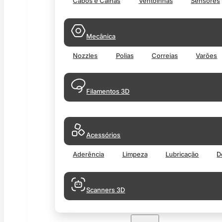
Cabos e Calhas
Ventoinhas
Sensores
Mecânica
Nozzles
Polias
Correias
Varões
Filamentos 3D
Acessórios
Aderência
Limpeza
Lubricação
D
Scanners 3D