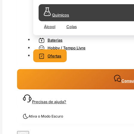
Químicos
Álcool
Colas
Baterias
Hobby / Tempo Livre
Ofertas
Consul
Precisas de ajuda?
Ativa o Modo Escuro