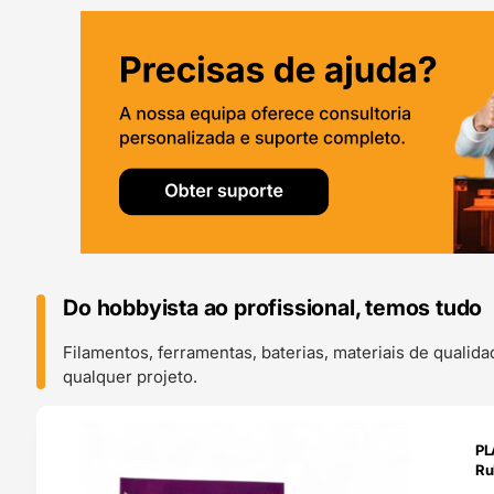
Do hobbyista ao profissional, temos tudo
Filamentos, ferramentas, baterias, materiais de qualid
qualquer projeto.
O 24H
PL
Ru