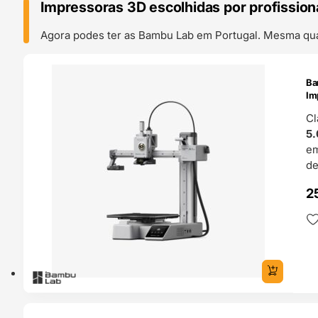
Impressoras 3D escolhidas por profission
Agora podes ter as Bambu Lab em Portugal. Mesma qual
ENDAS
Ba
4H
Im
Cl
5.
e
de
2
ENDAS