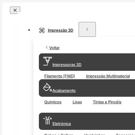
Impressão 3D
Voltar
Impressoras 3D
Filamento (FMD)
Impressão Multimaterial
Acabamento
Químicos
Lixas
Tintas e Pincéis
Eletrónica