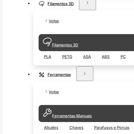
Filamentos 3D
Voltar
Filamentos 3D
PLA
PETG
ASA
ABS
PC
Ferramentas
Voltar
Ferramentas Manuais
Alicates
Chaves
Parafusos e Porcas