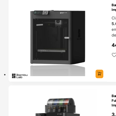
Ba
4H
Im
Cl
5.
e
de
4
O 24H
Ba
Fu
Im
3