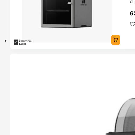
cl
6
TADO