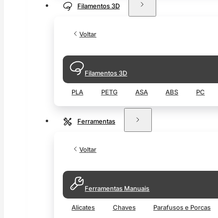
Filamentos 3D
Voltar
Filamentos 3D
PLA
PETG
ASA
ABS
PC
Ferramentas
Voltar
Ferramentas Manuais
Alicates
Chaves
Parafusos e Porcas