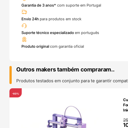
Garantia de 3 anos*
com suporte em Portugal
Envio 24h
para produtos em stock
Suporte técnico especializado
em português
Produto original
com garantia oficial
Outros makers também compraram..
Produtos testados em conjunto para te garantir compati
-60%
Cu
Fo
In
Pr
O
O
2
1
p
p