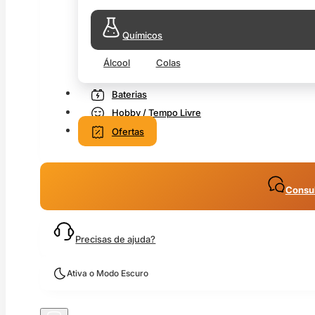
Químicos
Álcool
Colas
Baterias
Hobby / Tempo Livre
Ofertas
Consul
Precisas de ajuda?
Ativa o Modo Escuro