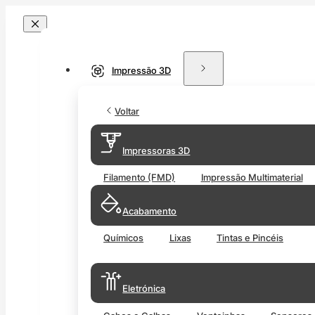
Impressão 3D
Voltar
Impressoras 3D
Filamento (FMD)
Impressão Multimaterial
Acabamento
Químicos
Lixas
Tintas e Pincéis
Eletrónica