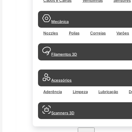
Cabos e Calhas
Ventoinhas
Sensores
Mecânica
Nozzles
Polias
Correias
Varões
Filamentos 3D
Acessórios
Aderência
Limpeza
Lubricação
D
Scanners 3D