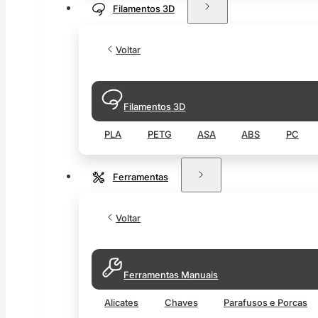
Filamentos 3D
Voltar
Filamentos 3D
PLA
PETG
ASA
ABS
PC
Ferramentas
Voltar
Ferramentas Manuais
Alicates
Chaves
Parafusos e Porcas