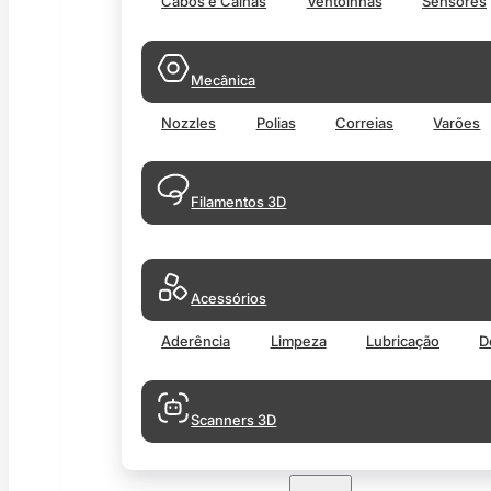
Cabos e Calhas
Ventoinhas
Sensores
Mecânica
Nozzles
Polias
Correias
Varões
Filamentos 3D
Acessórios
Aderência
Limpeza
Lubricação
D
Scanners 3D