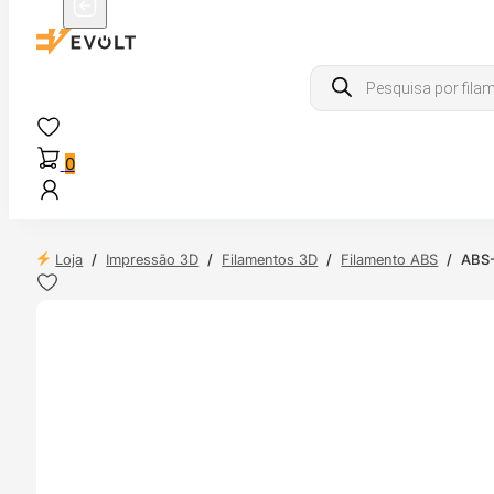
Products
search
0
Loja
/
Impressão 3D
/
Filamentos 3D
/
Filamento ABS
/
ABS-
 24H