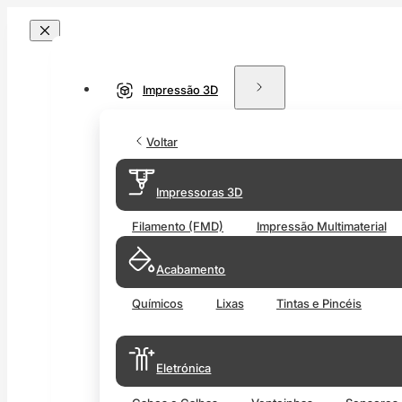
Impressão 3D
Voltar
Impressoras 3D
Filamento (FMD)
Impressão Multimaterial
Acabamento
Químicos
Lixas
Tintas e Pincéis
Eletrónica