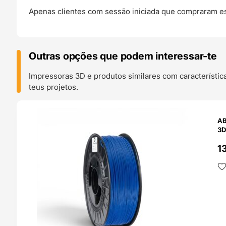
Apenas clientes com sessão iniciada que compraram es
Outras opções que podem interessar-te
Impressoras 3D e produtos similares com característic
teus projetos.
O 24H
AB
3D
13