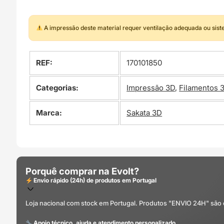
A impressão deste material requer ventilação adequada ou sis
REF:
170101850
Categorias:
Impressão 3D
,
Filamentos 
Marca:
Sakata 3D
Porquê comprar na Evolt?
Envio rápido (24h) de produtos em Portugal
Loja nacional com stock em Portugal. Produtos "ENVIO 24H" são
Apoio técnico, ajuda e atendimento personalizado