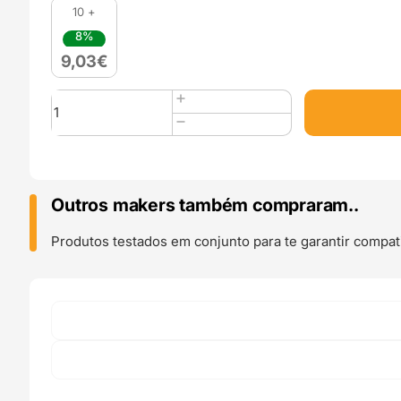
10 +
8%
9,03
€
Quantidade
de
ABS-
E
850g
Transition
Outros makers também compraram..
-
SAKATA
Produtos testados em conjunto para te garantir compati
3D