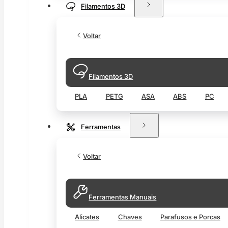
Filamentos 3D
Voltar
Filamentos 3D
PLA
PETG
ASA
ABS
PC
Ferramentas
Voltar
Ferramentas Manuais
Alicates
Chaves
Parafusos e Porcas