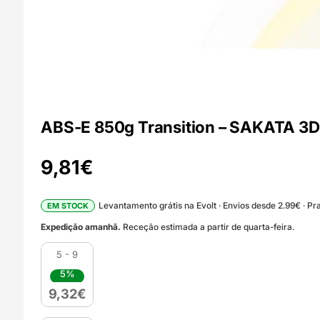
ABS-E 850g Transition – SAKATA 3D
9,81
€
Levantamento grátis na Evolt · Envios desde 2.99€ · Pra
EM STOCK
Expedição amanhã.
Receção estimada a partir de quarta-feira.
5 - 9
5%
9,32
€