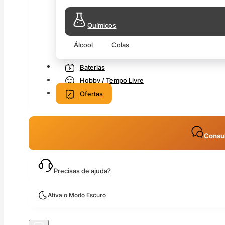
Químicos
Álcool
Colas
Baterias
Hobby / Tempo Livre
Ofertas
Consul
Precisas de ajuda?
Ativa o Modo Escuro