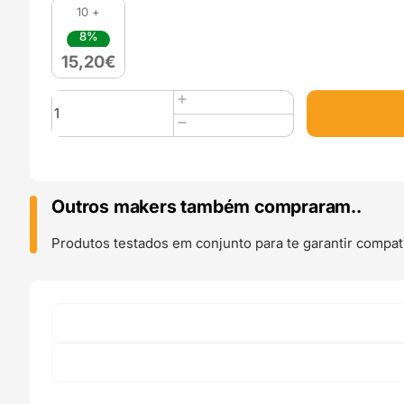
10 +
8%
15,20
€
Quantidade
de
ABS-
E
1kg
Caramelo
Outros makers também compraram..
(Caramel)
-
Produtos testados em conjunto para te garantir compati
SAKATA
3D
-
DESCONTINUADO