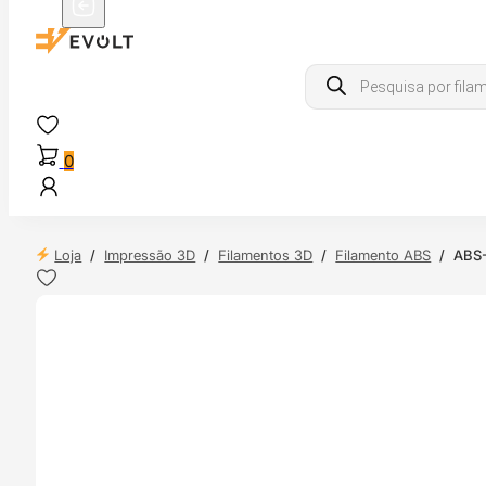
Products
search
0
Loja
/
Impressão 3D
/
Filamentos 3D
/
Filamento ABS
/
ABS-
 24H