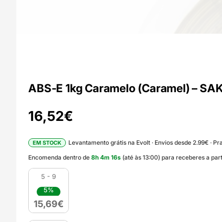
ABS-E 1kg Caramelo (Caramel) – 
16,52
€
Levantamento grátis na Evolt · Envios desde 2.99€ · Pra
EM STOCK
Encomenda dentro de
8
h
4
m
15
s
(até às 13:00) para receberes a par
5 - 9
5%
15,69
€