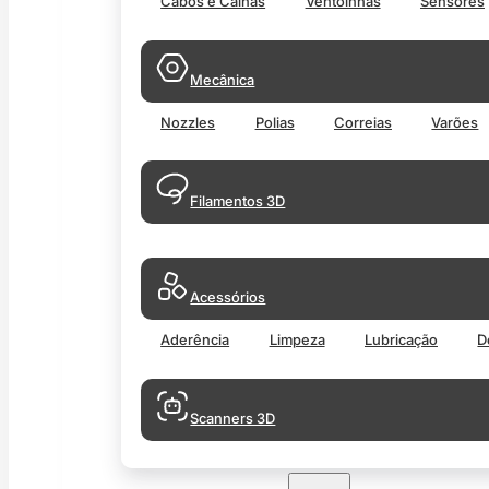
Cabos e Calhas
Ventoinhas
Sensores
Mecânica
Nozzles
Polias
Correias
Varões
Filamentos 3D
Acessórios
Aderência
Limpeza
Lubricação
D
Scanners 3D