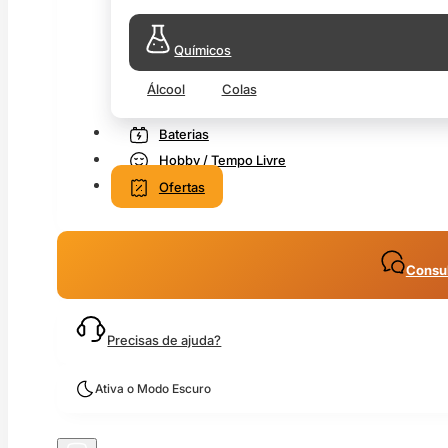
Químicos
Álcool
Colas
Baterias
Hobby / Tempo Livre
Ofertas
Consul
Precisas de ajuda?
Ativa o Modo Escuro