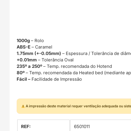
1000g
– Rolo
ABS-E
– Caramel
1.75mm (+-0.05mm)
– Espessura / Tolerância de diâm
+0.01mm
– Tolerância Oval
235º a 250º
– Temp. recomendada do Hotend
80º
– Temp. recomendada da Heated bed (mediante ap
Fácil –
Facilidade de Impressão
A impressão deste material requer ventilação adequada ou sis
REF:
6501011