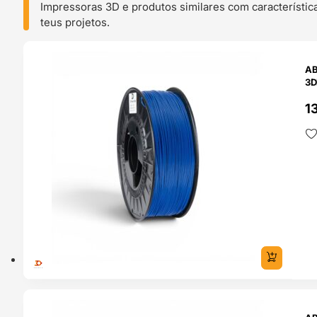
Impressoras 3D e produtos similares com característic
teus projetos.
O 24H
AB
3D
13
O 24H