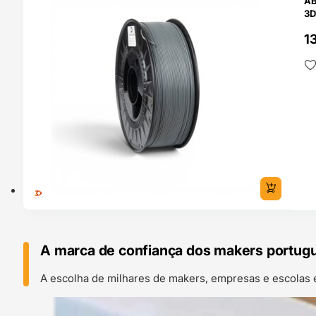
AB
3D
13
A marca de confiança dos makers portug
A escolha de milhares de makers, empresas e escolas 