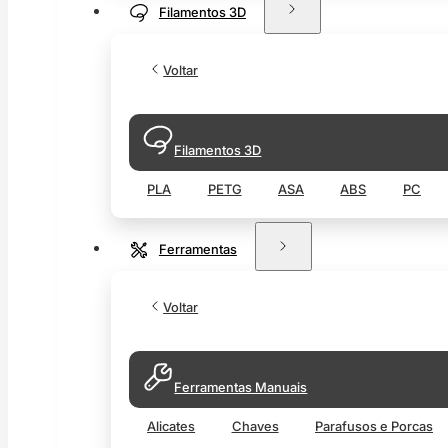
Filamentos 3D
Voltar
Filamentos 3D
PLA
PETG
ASA
ABS
PC
Ferramentas
Voltar
Ferramentas Manuais
Alicates
Chaves
Parafusos e Porcas