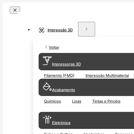
Impressão 3D
Voltar
Impressoras 3D
Filamento (FMD)
Impressão Multimaterial
Acabamento
Químicos
Lixas
Tintas e Pincéis
Eletrónica