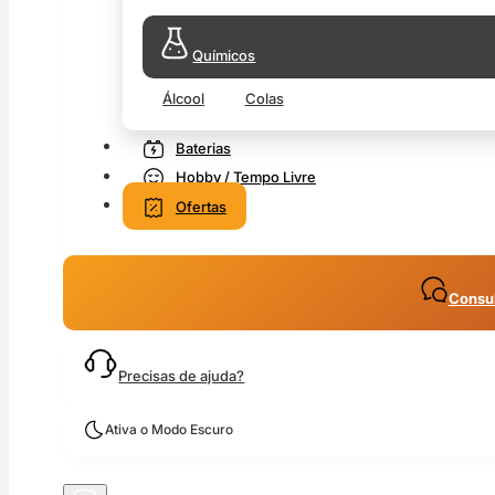
Químicos
Álcool
Colas
Baterias
Hobby / Tempo Livre
Ofertas
Consul
Precisas de ajuda?
Ativa o Modo Escuro