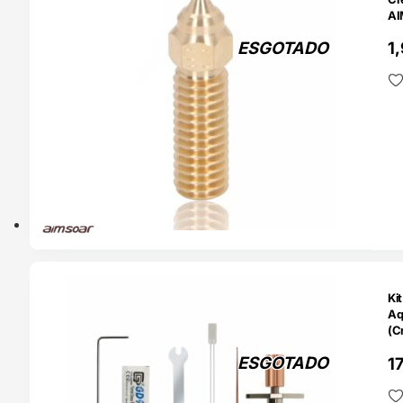
A
ESGOTADO
1
TADO
Ki
Aq
(C
A
ESGOTADO
1