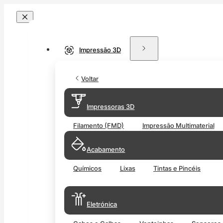
Impressão 3D
Voltar
Impressoras 3D
Filamento (FMD)
Impressão Multimaterial
Acabamento
Químicos
Lixas
Tintas e Pincéis
Eletrónica