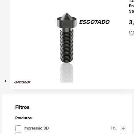
1.
En
St
Ma
ESGOTADO
3
Filtros
Produtos
Produtos
Impressão 3D
(19)