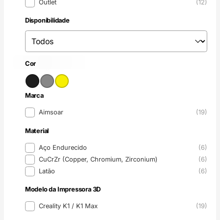
Outlet
(12)
Disponibilidade
Disponibilidade
Disponibilidade
Preto
Cinzento
(6)
Amarelo
(6)
(6)
Cor
Cor
Marca
Marca
Aimsoar
(19)
Material
Material
Aço Endurecido
(6)
CuCrZr (Copper, Chromium, Zirconium)
(6)
Latão
(6)
Modelo da Impressora 3D
Modelo da Impressora 3D
Creality K1 / K1 Max
(19)