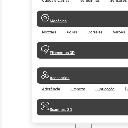
Cabos e Calhas
Ventoinhas
Sensores
Mecânica
Nozzles
Polias
Correias
Varões
Filamentos 3D
Acessórios
Aderência
Limpeza
Lubricação
D
Scanners 3D