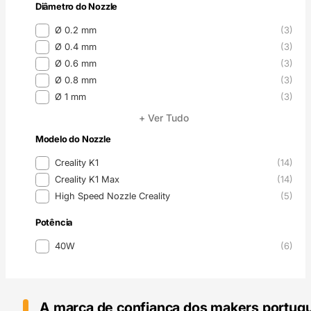
Diâmetro do Nozzle
Diâmetro do Nozzle
Ø 0.2 mm
(3)
Ø 0.4 mm
(3)
Ø 0.6 mm
(3)
Ø 0.8 mm
(3)
Ø 1 mm
(3)
+ Ver Tudo
Modelo do Nozzle
Modelo do Nozzle
Creality K1
(14)
Creality K1 Max
(14)
High Speed Nozzle Creality
(5)
Potência
Potência
40W
(6)
A marca de confiança dos makers portug