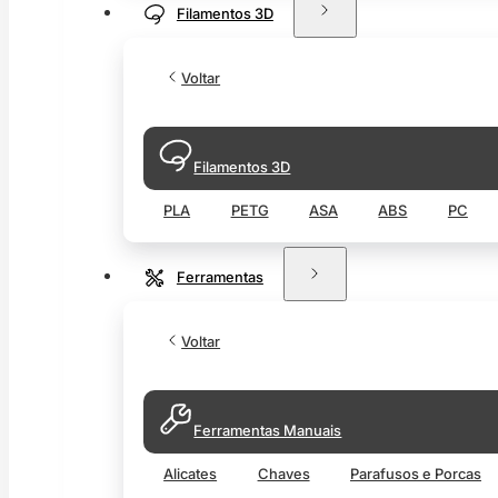
Filamentos 3D
Voltar
Filamentos 3D
PLA
PETG
ASA
ABS
PC
Ferramentas
Voltar
Ferramentas Manuais
Alicates
Chaves
Parafusos e Porcas