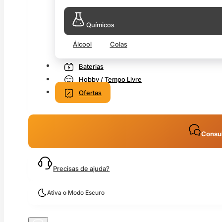
Químicos
Álcool
Colas
Baterias
Hobby / Tempo Livre
Ofertas
Consul
Precisas de ajuda?
Ativa o Modo Escuro