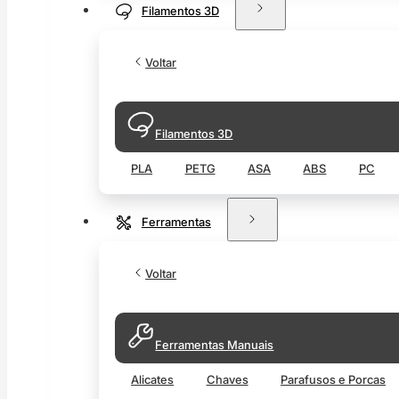
Filamentos 3D
Voltar
Filamentos 3D
PLA
PETG
ASA
ABS
PC
Ferramentas
Voltar
Ferramentas Manuais
Alicates
Chaves
Parafusos e Porcas