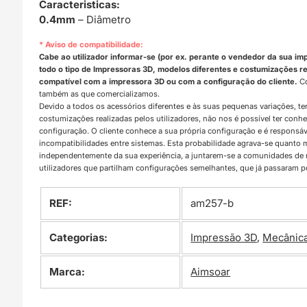
Caracteristicas:
0.4mm
– Diâmetro
* Aviso de compatibilidade:
Cabe ao utilizador informar-se (por ex. perante o vendedor da sua im
todo o tipo de Impressoras 3D, modelos diferentes e costumizações rea
compatível com a impressora 3D ou com a configuração do cliente.
Co
também as que comercializamos.
Devido a todos os acessórios diferentes e às suas pequenas variações, t
costumizações realizadas pelos utilizadores, não nos é possível ter con
configuração. O cliente conhece a sua própria configuração e é responsá
incompatibilidades entre sistemas. Esta probabilidade agrava-se quanto
independentemente da sua experiência, a juntarem-se a comunidades d
utilizadores que partilham configurações semelhantes, que já passaram 
REF:
am257-b
Categorias:
Impressão 3D
,
Mecânic
Marca:
Aimsoar