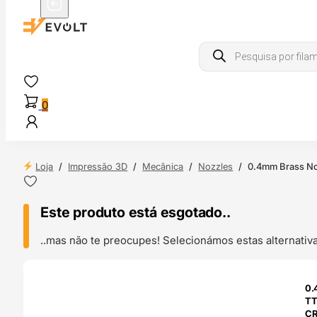
Products
search
0
Loja
/
Impressão 3D
/
Mecânica
/
Nozzles
/
0.4mm Brass No
Este produto está esgotado..
..mas não te preocupes! Selecionámos estas alternat
ENDAS
0.
4H
TT