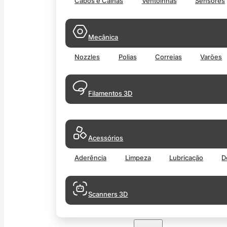
Cabos e Calhas
Ventoinhas
Sensores
Mecânica
Nozzles
Polias
Correias
Varões
Filamentos 3D
Acessórios
Aderência
Limpeza
Lubricação
D
Scanners 3D