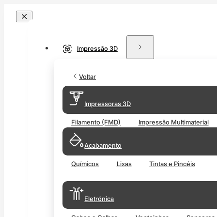
Impressão 3D
Voltar
Impressoras 3D
Filamento (FMD)
Impressão Multimaterial
Acabamento
Químicos
Lixas
Tintas e Pincéis
Eletrónica