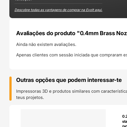
Descobre todas as vantagens de comprar na Evolt aqui.
Avaliações do produto "0.4mm Brass Noz
Ainda não existem avaliações.
Apenas clientes com sessão iniciada que compraram es
Outras opções que podem interessar-te
Impressoras 3D e produtos similares com característic
teus projetos.
O 24H
0.
st
(H