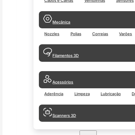
Cabos e Calhas
Ventoinhas
Sensores
Mecânica
Nozzles
Polias
Correias
Varões
Filamentos 3D
Acessórios
Aderência
Limpeza
Lubricação
D
Scanners 3D