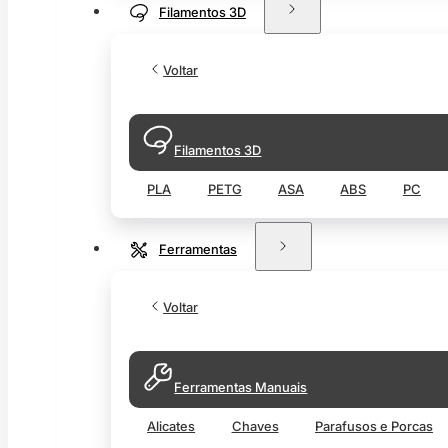
Filamentos 3D
Voltar
Filamentos 3D
PLA
PETG
ASA
ABS
PC
Ferramentas
Voltar
Ferramentas Manuais
Alicates
Chaves
Parafusos e Porcas