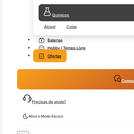
Químicos
Álcool
Colas
Baterias
Hobby / Tempo Livre
Ofertas
Consul
Precisas de ajuda?
Ativa o Modo Escuro