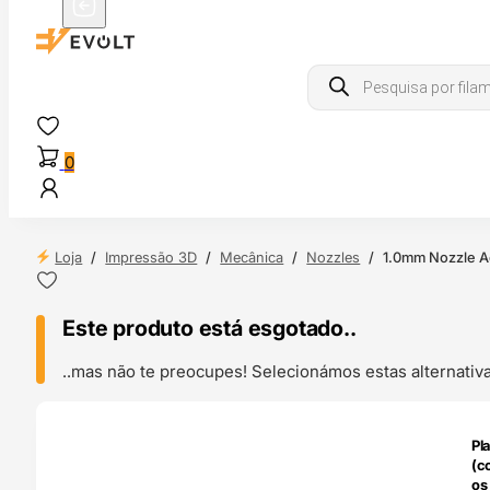
Products
search
0
Loja
/
Impressão 3D
/
Mecânica
/
Nozzles
/
1.0mm Nozzle A
Este produto está esgotado..
..mas não te preocupes! Selecionámos estas alternat
ENDAS
Pl
4H
(c
os