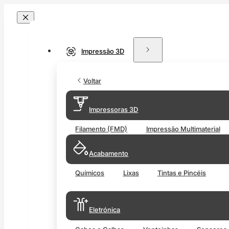
Impressão 3D
Voltar
Impressoras 3D
Filamento (FMD)
Impressão Multimaterial
Acabamento
Químicos
Lixas
Tintas e Pincéis
Eletrónica