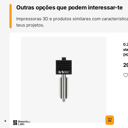
Outras opções que podem interessar-te
Impressoras 3D e produtos similares com característic
teus projetos.
O 24H
0.
st
(H
Ba
2