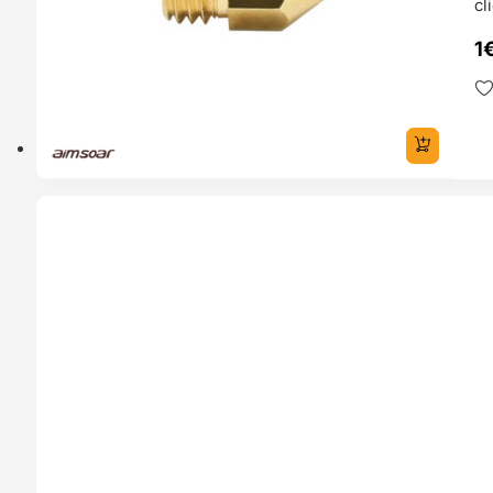
cl
1
TADO