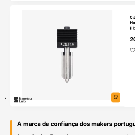
O 24H
0.
Ha
(H
Ba
2
A marca de confiança dos makers portug