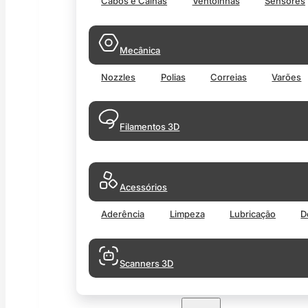
Cabos e Calhas
Ventoinhas
Sensores
Mecânica
Nozzles
Polias
Correias
Varões
Filamentos 3D
Acessórios
Aderência
Limpeza
Lubricação
D
Scanners 3D