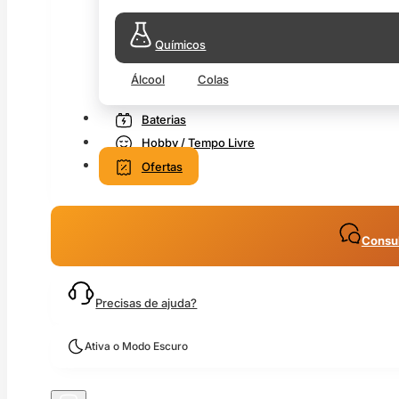
Químicos
Álcool
Colas
Baterias
Hobby / Tempo Livre
Ofertas
Consul
Precisas de ajuda?
Ativa o Modo Escuro