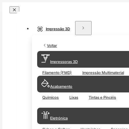
Impressão 3D
Voltar
Impressoras 3D
Filamento (FMD)
Impressão Multimaterial
Acabamento
Químicos
Lixas
Tintas e Pincéis
Eletrónica