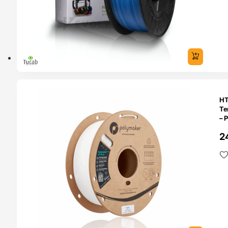
SERVA
HT
Te
– 
2