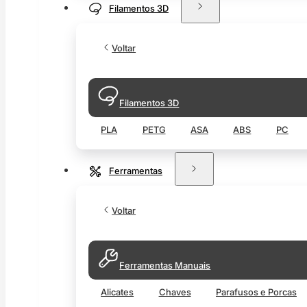
Filamentos 3D
Voltar
Filamentos 3D
PLA
PETG
ASA
ABS
PC
Ferramentas
Voltar
Ferramentas Manuais
Alicates
Chaves
Parafusos e Porcas