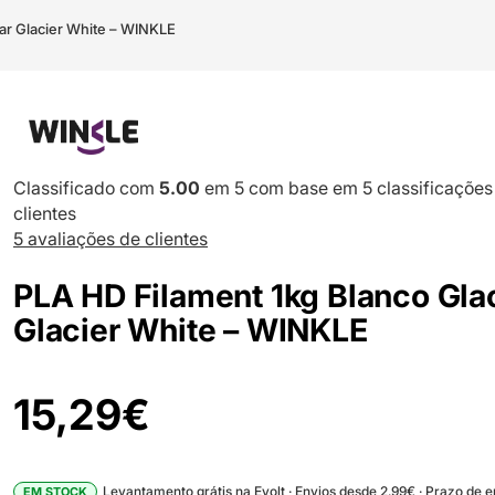
iar Glacier White – WINKLE
Classificado com
5.00
em 5 com base em
5
classificações
clientes
5
avaliações de clientes
PLA HD Filament 1kg Blanco Gla
Glacier White – WINKLE
15,29
€
Levantamento grátis na Evolt · Envios desde 2.99€ · Prazo de 
EM STOCK