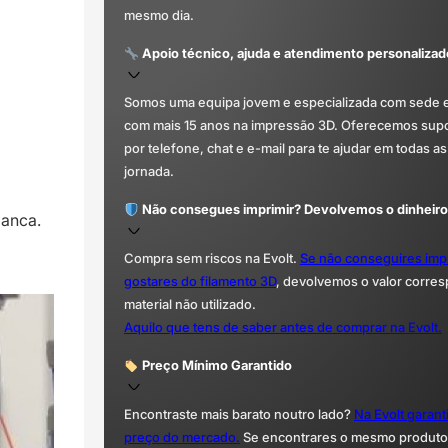
mesmo dia.
Apoio técnico, ajuda e atendimento personalizad
Somos uma equipa jovem e especializada com sede 
com mais 15 anos na impressão 3D. Oferecemos supor
por telefone, chat e e-mail para te ajudar em todas as
jornada.
Não consegues imprimir? Devolvemos o dinheiro
manca.
Compra sem riscos na Evolt.
Se não conseguires imp
gostares do filamento 3D
, devolvemos o valor corre
material não utilizado.
Aquilo que tens de saber antes de comprar na Evolt.
Preço Mínimo Garantido
Encontraste mais barato noutro lado?
Na Evolt garan
preço do mercado.
Se encontrares o mesmo produto 