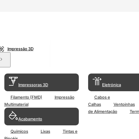
Impressão 3D
Impressoras 3D
Eletrónica
Filamento (FMD)
Impressão
Cabos e
Multimaterial
Calhas
Ventoinhas
de Alimentação
Term
Acabamento
Químicos
Lixas
Tintas e
Pincéis