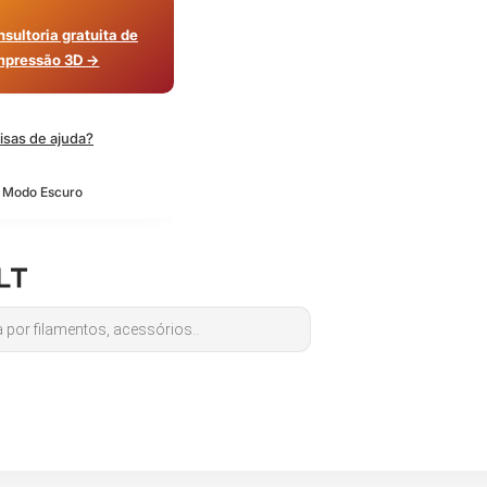
sultoria gratuita de
mpressão 3D →
isas de ajuda?
o Modo Escuro