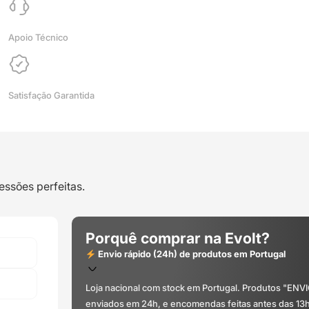
Glaciar
Glacier
White
Apoio Técnico
-
WINKLE
Satisfação Garantida
essões perfeitas.
Porquê comprar na Evolt?
Envio rápido (24h) de produtos em Portugal
Loja nacional com stock em Portugal. Produtos "ENV
enviados em 24h, e encomendas feitas antes das 13