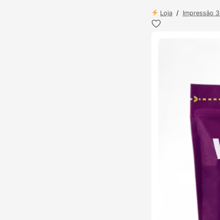
Loja
/
Impressão 
TOP VENDAS
ENVIO 24H