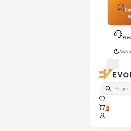
Con
I
Prec
Ativa 
Products
search
0