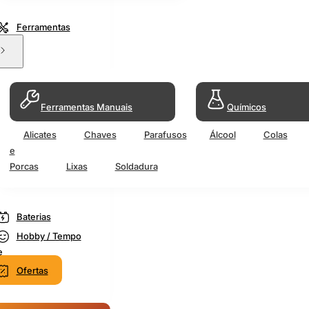
Ferramentas
Ferramentas Manuais
Químicos
Alicates
Chaves
Parafusos
Álcool
Colas
e
Porcas
Lixas
Soldadura
Baterias
Hobby / Tempo
e
Ofertas