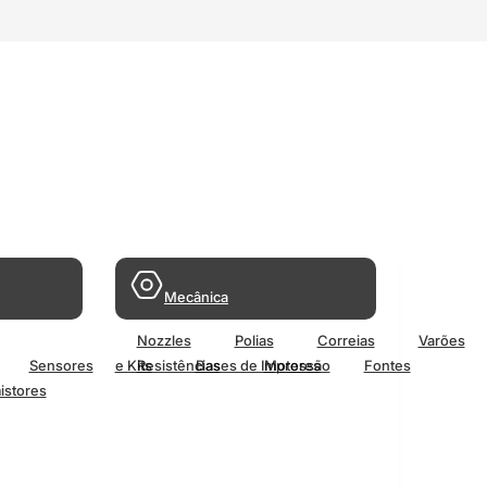
Mecânica
Nozzles
Polias
Correias
Varões
Sensores
e Kits
Resistências
Bases de Impressão
Motores
Fontes
istores