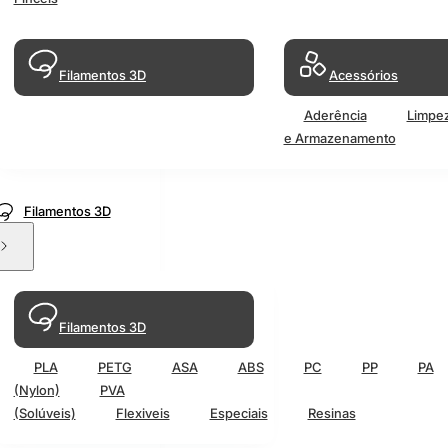
Filamentos 3D
Acessórios
Aderência
Limpe
e Armazenamento
Filamentos 3D
Filamentos 3D
PLA
PETG
ASA
ABS
PC
PP
PA
(Nylon)
PVA
(Solúveis)
Flexiveis
Especiais
Resinas