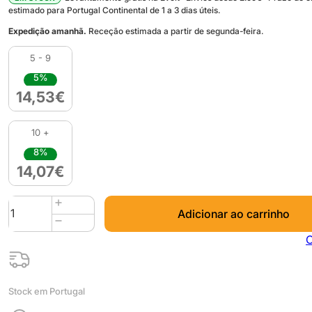
estimado para Portugal Continental de 1 a 3 dias úteis.
Expedição amanhã.
Receção estimada a partir de segunda-feira.
5 - 9
5%
14,53
€
10 +
8%
14,07
€
Quantidade
Adicionar ao carrinho
de
PLA
C
HD
Filament
1kg
Stock em Portugal
Blanco