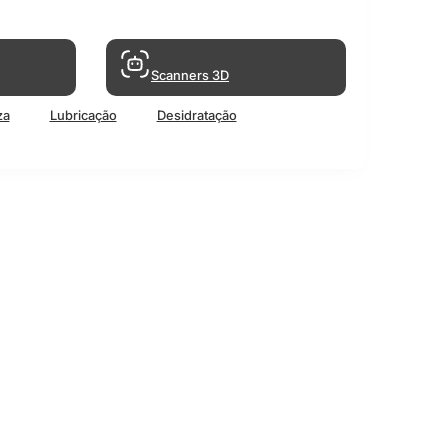
Scanners 3D
za
Lubricação
Desidratação