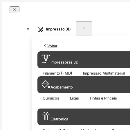
Impressão 3D
Voltar
Impressoras 3D
Filamento (FMD)
Impressão Multimaterial
Acabamento
Químicos
Lixas
Tintas e Pincéis
Eletrónica