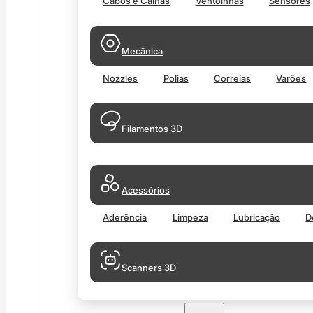
Cabos e Calhas
Ventoinhas
Sensores
Mecânica
Nozzles
Polias
Correias
Varões
Filamentos 3D
Acessórios
Aderência
Limpeza
Lubricação
D
Scanners 3D