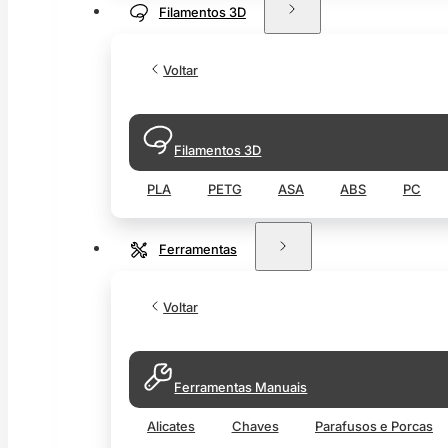
Filamentos 3D
Voltar
Filamentos 3D
PLA
PETG
ASA
ABS
PC
Ferramentas
Voltar
Ferramentas Manuais
Alicates
Chaves
Parafusos e Porcas