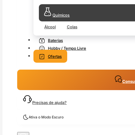
Químicos
Álcool
Colas
Baterias
Hobby / Tempo Livre
Ofertas
Consul
Precisas de ajuda?
Ativa o Modo Escuro