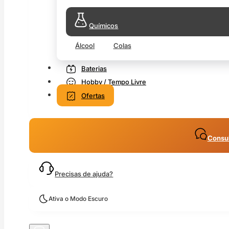
Químicos
Álcool
Colas
Baterias
Hobby / Tempo Livre
Ofertas
Consul
Precisas de ajuda?
Ativa o Modo Escuro