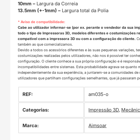
10mm –
Largura da Correia
13.5mm (+-1mm) –
Largura total da Polia
* Aviso de compatibilidade:
Cabe ao utilizador informar-se (por ex. perante o vendedor da sua im
todo o tipo de Impressoras 3D, modelos diferentes e costumizações rea
compatível com a impressora 3D ou com a configuração do cliente.
Co
também as que comercializamos.
Devido a todos os acessórios diferentes e às suas pequenas variações, t
costumizações realizadas pelos utilizadores, não nos é possível ter con
configuração. O cliente conhece a sua própria configuração e é responsá
incompatibilidades entre sistemas. Esta probabilidade agrava-se quanto
independentemente da sua experiência, a juntarem-se a comunidades d
utilizadores que partilham configurações semelhantes, que já passaram 
REF:
am035-o
Categorias:
Impressão 3D
,
Mecânic
Marca:
Aimsoar