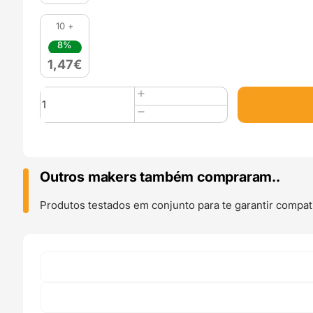
10 +
8%
1,47
€
Quantidade
de
Polia
para
alinhamento
Correia
Outros makers também compraram..
GT2
20
Produtos testados em conjunto para te garantir compati
Dentes
10mm
Correia
Rolamento
5mm
Furo
Alumínio