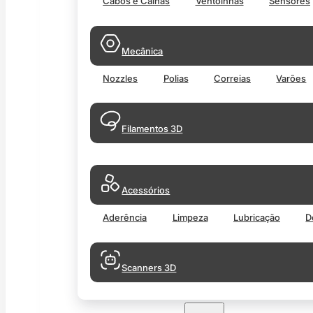
Cabos e Calhas
Ventoinhas
Sensores
Mecânica
Nozzles
Polias
Correias
Varões
Filamentos 3D
Acessórios
Aderência
Limpeza
Lubricação
D
Scanners 3D