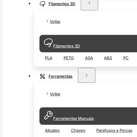
Filamentos 3D
Voltar
Filamentos 3D
PLA
PETG
ASA
ABS
PC
Ferramentas
Voltar
Ferramentas Manuais
Alicates
Chaves
Parafusos e Porcas