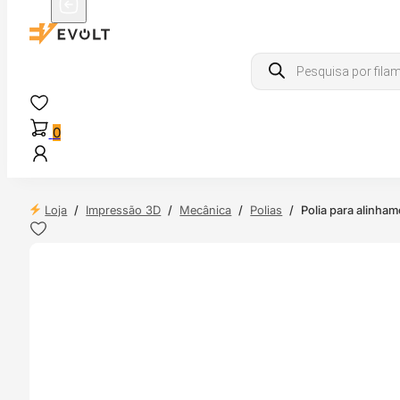
Products
search
0
Loja
/
Impressão 3D
/
Mecânica
/
Polias
/
Polia para alinha
 24H