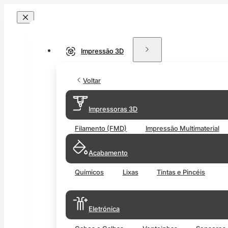
Impressão 3D
Voltar
Impressoras 3D
Filamento (FMD)
Impressão Multimaterial
Acabamento
Químicos
Lixas
Tintas e Pincéis
Eletrónica