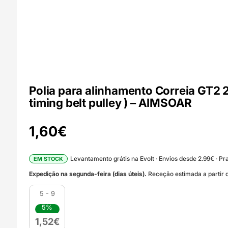
Polia para alinhamento Correia GT2
timing belt pulley ) – AIMSOAR
1,60
€
Levantamento grátis na Evolt · Envios desde 2.99€ · Pra
EM STOCK
Expedição na segunda-feira (dias úteis).
Receção estimada a partir d
5 - 9
5%
1,52
€