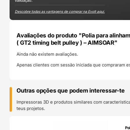
validação.
Descobre todas as vantagens de comprar na Evolt aqui.
Avaliações do produto "Polia para alinh
( GT2 timing belt pulley ) – AIMSOAR"
Ainda não existem avaliações.
Apenas clientes com sessão iniciada que compraram es
Outras opções que podem interessar-te
Impressoras 3D e produtos similares com característic
teus projetos.
O 24H
Po