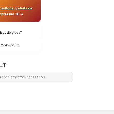
sultoria gratuita de
mpressão 3D →
isas de ajuda?
o Modo Escuro