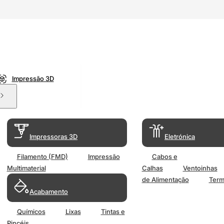
Impressão 3D
Impressoras 3D
Eletrónica
Filamento (FMD)
Impressão
Cabos e
Multimaterial
Calhas
Ventoinhas
de Alimentação
Term
Acabamento
Químicos
Lixas
Tintas e
Pincéis