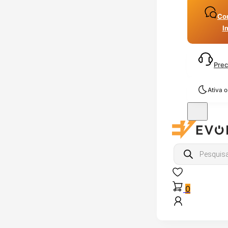
Con
I
Prec
Ativa 
Products
search
0