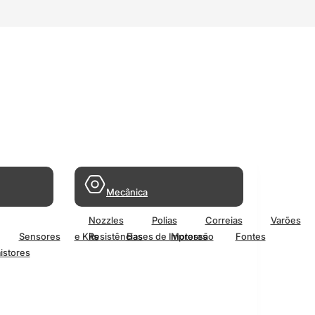
Mecânica
Nozzles
Polias
Correias
Varões
Sensores
e Kits
Resistências
Bases de Impressão
Motores
Fontes
istores