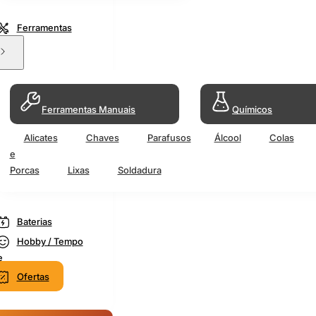
Ferramentas
Ferramentas Manuais
Químicos
Alicates
Chaves
Parafusos
Álcool
Colas
e
Porcas
Lixas
Soldadura
Baterias
Hobby / Tempo
e
Ofertas