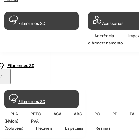
Filamentos 3D
Acessórios
Aderência
Limpe
e Armazenamento
Filamentos 3D
Filamentos 3D
PLA
PETG
ASA
ABS
PC
PP
PA
(Nylon)
PVA
(Solúveis)
Flexiveis
Especiais
Resinas