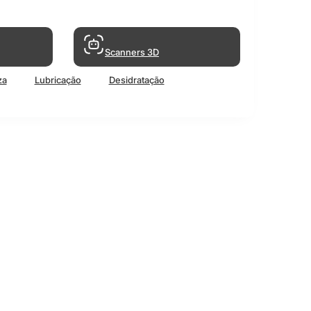
Scanners 3D
za
Lubricação
Desidratação