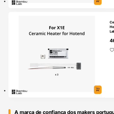
O 24H
Ce
Ho
La
4
A marca de confiança dos makers portug