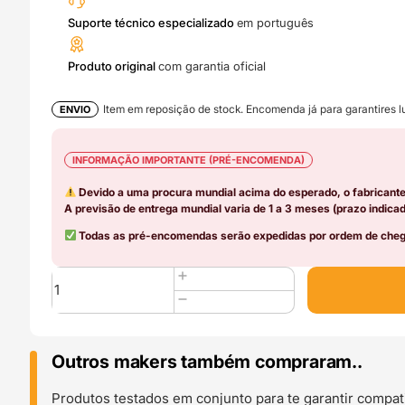
Suporte técnico especializado
em português
Produto original
com garantia oficial
Item em reposição de stock. Encomenda já para garantires lu
ENVIO
INFORMAÇÃO IMPORTANTE (PRÉ-ENCOMENDA)
Devido a uma procura mundial acima do esperado, o fabricant
A previsão de entrega mundial varia de 1 a 3 meses (prazo indicad
Todas as pré-encomendas serão expedidas por ordem de chega
Quantidade
de
0.2mm
Complete
Hotend
Outros makers também compraram..
Assembly
with
Produtos testados em conjunto para te garantir compati