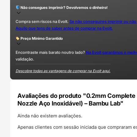
Não consegues imprimir? Devolvemos o dinheiro!
Compra sem riscos na Evolt.
Se não conseguires imprimir ou não
Aquilo que tens de saber antes de comprar na Evolt.
Preço Mínimo Garantido
Encontraste mais barato noutro lado?
Na Evolt garantimos o mel
validação.
Descobre todas as vantagens de comprar na Evolt aqui.
Avaliações do produto "0.2mm Complete H
Nozzle Aço Inoxidável) – Bambu Lab"
Ainda não existem avaliações.
Apenas clientes com sessão iniciada que compraram es