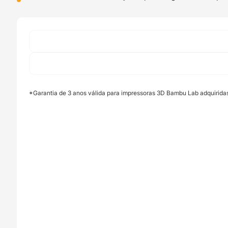
Stainless
Steel
Nozzle
-
P1P
(Hotend
completo
Nozzle
*Garantia de 3 anos válida para impressoras 3D Bambu Lab adquirida
Aço
Inoxidável)
-
Bambu
Lab