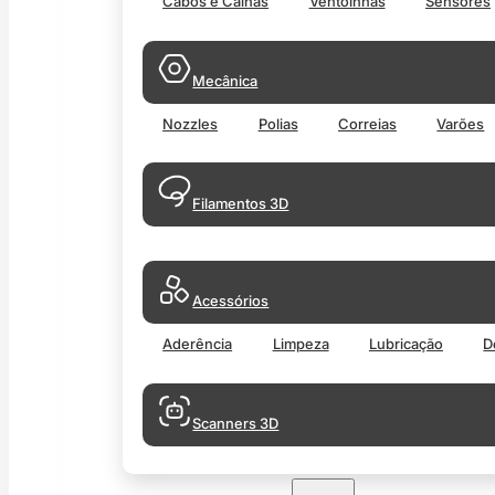
Cabos e Calhas
Ventoinhas
Sensores
Mecânica
Nozzles
Polias
Correias
Varões
Filamentos 3D
Acessórios
Aderência
Limpeza
Lubricação
D
Scanners 3D