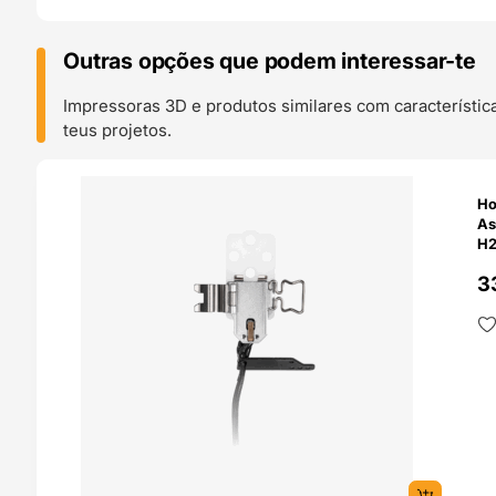
Outras opções que podem interessar-te
Impressoras 3D e produtos similares com característic
teus projetos.
O 24H
Ho
As
H2
3