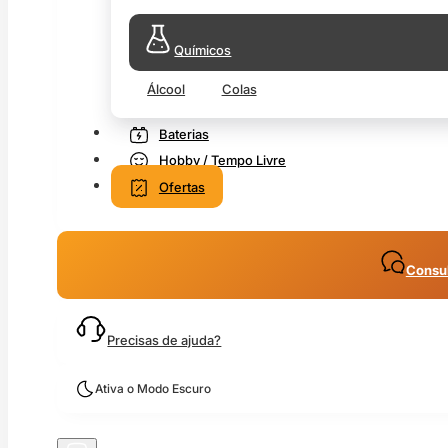
Químicos
Álcool
Colas
Baterias
Hobby / Tempo Livre
Ofertas
Consul
Precisas de ajuda?
Ativa o Modo Escuro