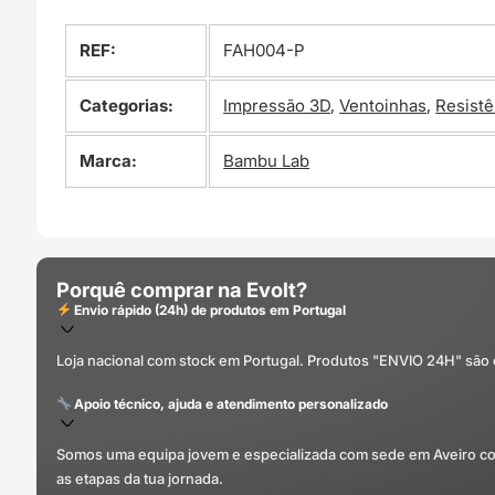
REF:
FAH004-P
Categorias:
Impressão 3D
,
Ventoinhas
,
Resistê
Marca:
Bambu Lab
Porquê comprar na Evolt?
Envio rápido (24h) de produtos em Portugal
Loja nacional com stock em Portugal. Produtos "ENVIO 24H" são
Apoio técnico, ajuda e atendimento personalizado
Somos uma equipa jovem e especializada com sede em Aveiro com 
as etapas da tua jornada.