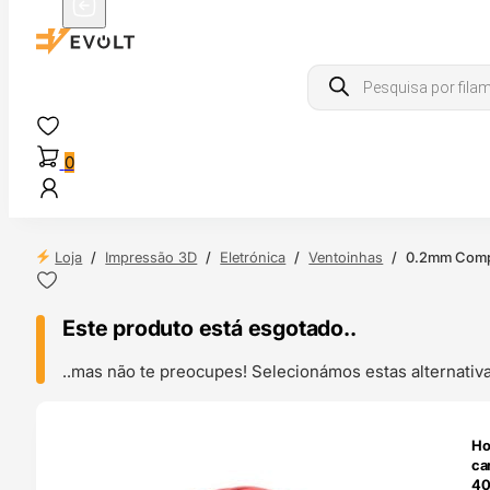
Products
search
0
Loja
/
Impressão 3D
/
Eletrónica
/
Ventoinhas
/
0.2mm Compl
Este produto está esgotado..
..mas não te preocupes! Selecionámos estas alternat
ENDAS
Ho
4H
ca
40