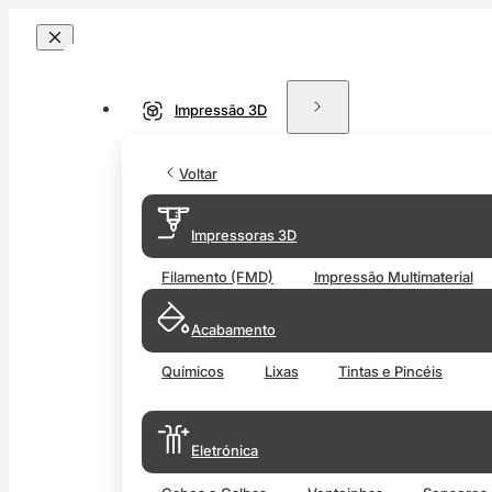
Impressão 3D
Voltar
Impressoras 3D
Filamento (FMD)
Impressão Multimaterial
Acabamento
Químicos
Lixas
Tintas e Pincéis
Eletrónica