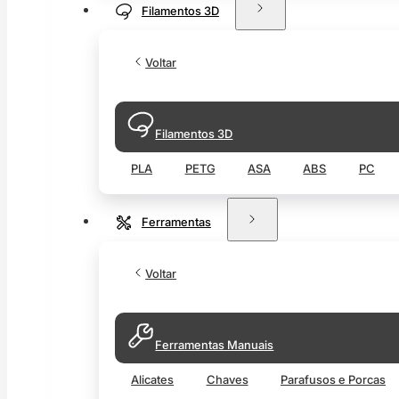
Filamentos 3D
Voltar
Filamentos 3D
PLA
PETG
ASA
ABS
PC
Ferramentas
Voltar
Ferramentas Manuais
Alicates
Chaves
Parafusos e Porcas