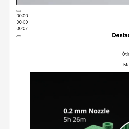
00:00
00:00
00:07
Desta
Óti
Ma