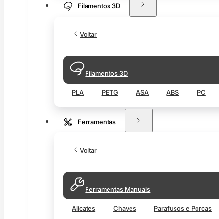
Filamentos 3D
Voltar
Filamentos 3D
PLA
PETG
ASA
ABS
PC
Ferramentas
Voltar
Ferramentas Manuais
Alicates
Chaves
Parafusos e Porcas