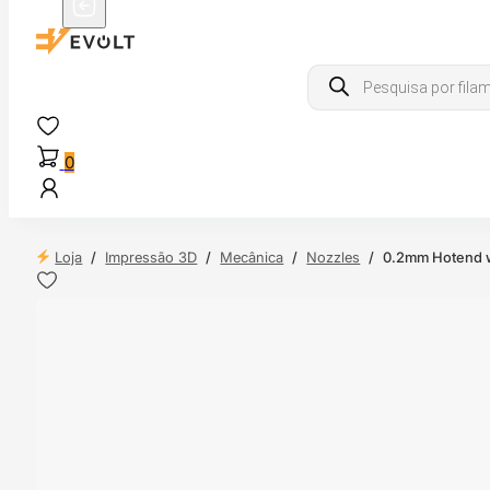
Products
search
0
Loja
/
Impressão 3D
/
Mecânica
/
Nozzles
/
0.2mm Hotend wi
 24H