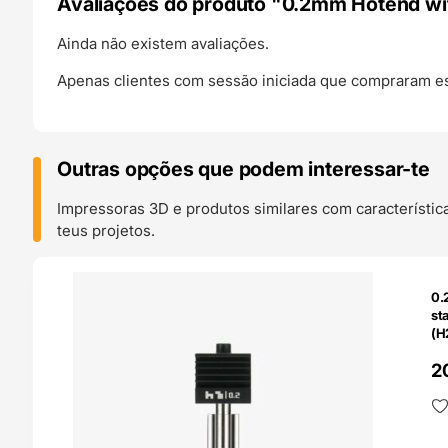
Avaliações do produto "0.2mm Hotend wit
Ainda não existem avaliações.
Apenas clientes com sessão iniciada que compraram es
Outras opções que podem interessar-te
Impressoras 3D e produtos similares com característic
teus projetos.
O 24H
0.
st
(H
Ba
2