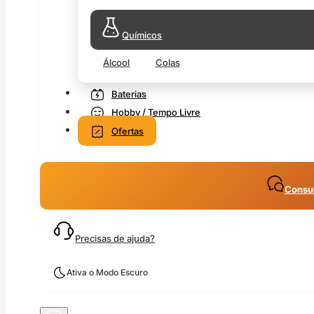
Químicos
Álcool
Colas
Baterias
Hobby / Tempo Livre
Ofertas
Consul
Precisas de ajuda?
Ativa o Modo Escuro