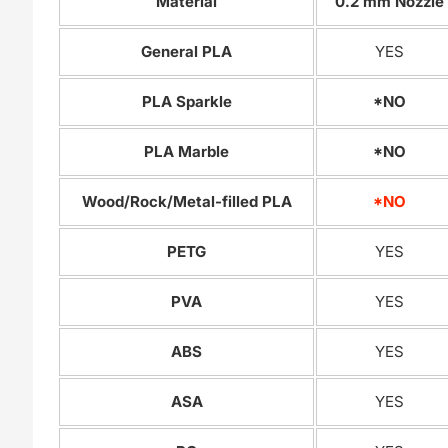
Material
0.2 mm Nozzle
General PLA
YES
PLA Sparkle
*NO
PLA Marble
*NO
Wood/Rock/Metal-filled PLA
*NO
PETG
YES
PVA
YES
ABS
YES
ASA
YES