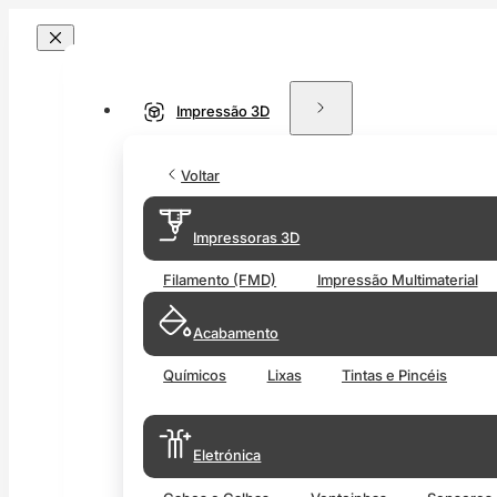
Impressão 3D
Voltar
Impressoras 3D
Filamento (FMD)
Impressão Multimaterial
Acabamento
Químicos
Lixas
Tintas e Pincéis
Eletrónica