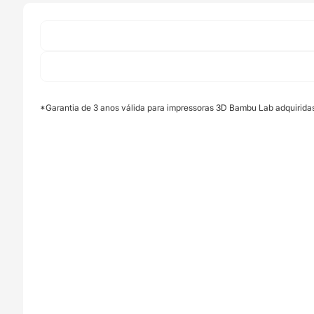
A1
Series
and
A2L
(Aço
Inoxidável)
-
*Garantia de 3 anos válida para impressoras 3D Bambu Lab adquirida
Bambu
Lab