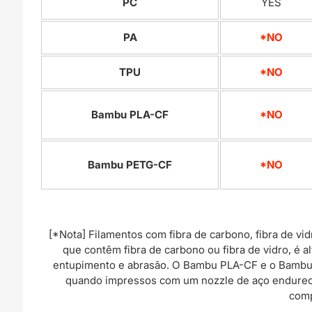
PC
YES
PA
*NO
TPU
*NO
Bambu PLA-CF
*NO
Bambu PETG-CF
*NO
[*Nota] Filamentos com fibra de carbono, fibra de vi
que contêm fibra de carbono ou fibra de vidro, é
entupimento e abrasão. O Bambu PLA-CF e o Bambu
quando impressos com um nozzle de aço endureci
comp