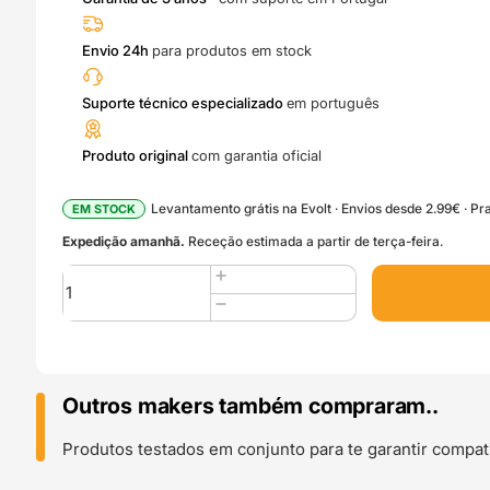
Envio 24h
para produtos em stock
Suporte técnico especializado
em português
Produto original
com garantia oficial
Levantamento grátis na Evolt · Envios desde 2.99€ · Pra
EM STOCK
Expedição amanhã.
Receção estimada a partir de terça-feira.
Quantidade
de
0.2mm
Hotend
with
0.2
Outros makers também compraram..
mm
Nozzle
Produtos testados em conjunto para te garantir compati
-