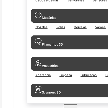
Cabos e Calhas
Ventoinhas
Sensores
Mecânica
Nozzles
Polias
Correias
Varões
Filamentos 3D
Acessórios
Aderência
Limpeza
Lubricação
D
Scanners 3D