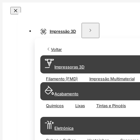
Impressão 3D
Voltar
Impressoras 3D
Filamento (FMD)
Impressão Multimaterial
Acabamento
Químicos
Lixas
Tintas e Pincéis
Eletrónica