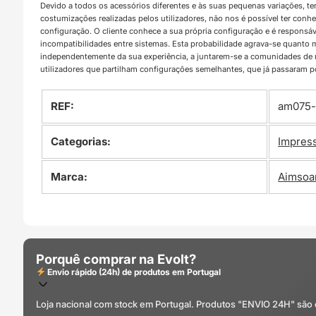
Devido a todos os acessórios diferentes e às suas pequenas variações, t
costumizações realizadas pelos utilizadores, não nos é possível ter con
configuração. O cliente conhece a sua própria configuração e é responsá
incompatibilidades entre sistemas. Esta probabilidade agrava-se quanto
independentemente da sua experiência, a juntarem-se a comunidades d
utilizadores que partilham configurações semelhantes, que já passaram 
REF:
am075-
Categorias:
Impres
Marca:
Aimsoa
Porquê comprar na Evolt?
Envio rápido (24h) de produtos em Portugal
Loja nacional com stock em Portugal. Produtos "ENVIO 24H" são