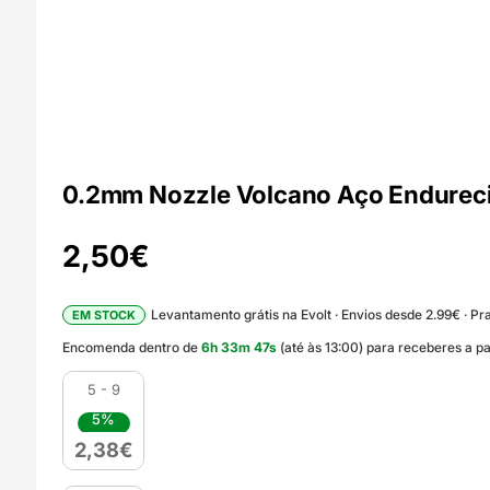
0.2mm Nozzle Volcano Aço Endurec
2,50
€
Levantamento grátis na Evolt · Envios desde 2.99€ · Pra
EM STOCK
Encomenda dentro de
6
h
33
m
46
s
(até às 13:00) para receberes a p
5 - 9
5%
2,38
€