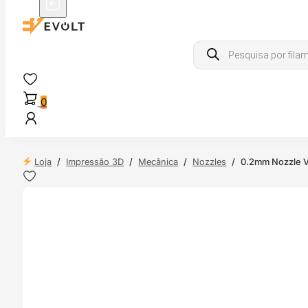
Products
search
0
Loja
/
Impressão 3D
/
Mecânica
/
Nozzles
/
0.2mm Nozzle V
 24H