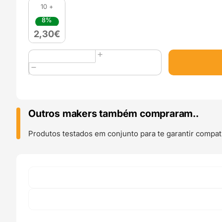
10 +
8%
2,30
€
Quantidade
de
0.2mm
Nozzle
Volcano
Aço
Outros makers também compraram..
Endurecido
Hardened
Produtos testados em conjunto para te garantir compati
Steel
-
AIMSOAR