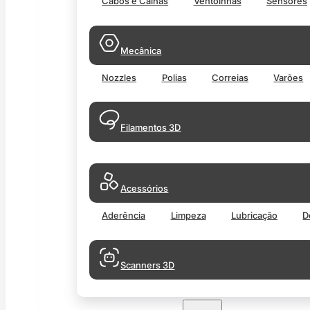
Cabos e Calhas
Ventoinhas
Sensores
Mecânica
Nozzles
Polias
Correias
Varões
Filamentos 3D
Acessórios
Aderência
Limpeza
Lubricação
D
Scanners 3D