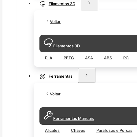
Filamentos 3D
Voltar
Filamentos 3D
PLA
PETG
ASA
ABS
PC
Ferramentas
Voltar
Ferramentas Manuais
Alicates
Chaves
Parafusos e Porcas