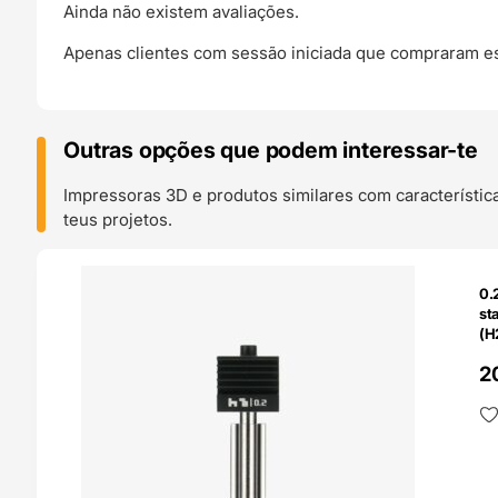
Ainda não existem avaliações.
Apenas clientes com sessão iniciada que compraram es
Outras opções que podem interessar-te
Impressoras 3D e produtos similares com característic
teus projetos.
O 24H
0.
st
(H
Ba
2