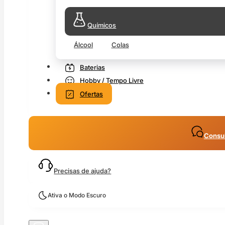
Químicos
Álcool
Colas
Baterias
Hobby / Tempo Livre
Ofertas
Consul
Precisas de ajuda?
Ativa o Modo Escuro