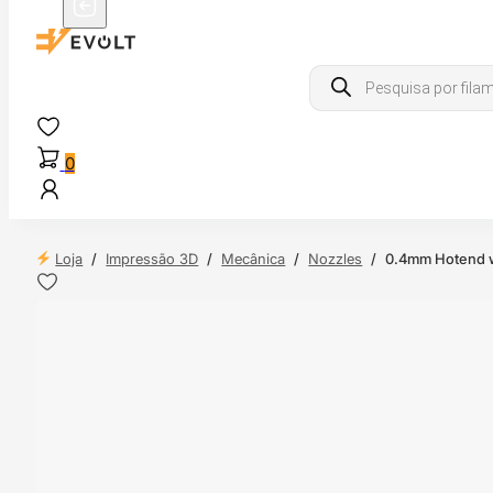
Products
search
0
Loja
/
Impressão 3D
/
Mecânica
/
Nozzles
/
0.4mm Hotend w
NDAS
4H