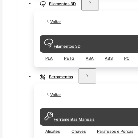
Filamentos 3D
Voltar
Filamentos 3D
PLA
PETG
ASA
ABS
PC
Ferramentas
Voltar
Ferramentas Manuais
Alicates
Chaves
Parafusos e Porcas