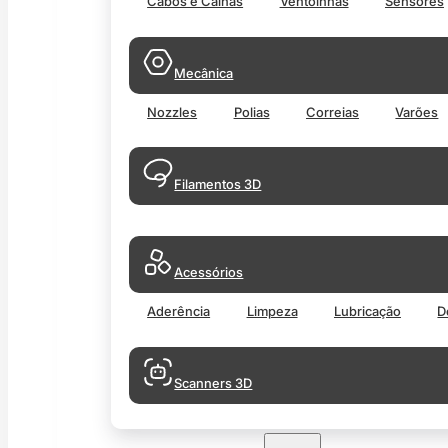
Cabos e Calhas
Ventoinhas
Sensores
Mecânica
Nozzles
Polias
Correias
Varões
Filamentos 3D
Acessórios
Aderência
Limpeza
Lubricação
D
Scanners 3D