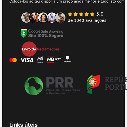
Colocá-los ao teu dispor a um preço ainda melhor e tudo isto com 
Links úteis