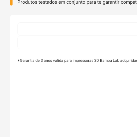
Nozzle
Produtos testados em conjunto para te garantir compati
-
A1
Series
and
A2L
(Aço
Endurecido)
-
*Garantia de 3 anos válida para impressoras 3D Bambu Lab adquirida
Bambu
Lab