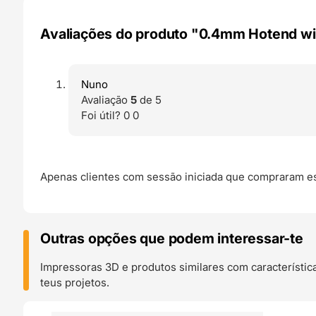
Avaliações do produto "0.4mm Hotend wit
Nuno
Avaliação
5
de 5
Foi útil?
0
0
Apenas clientes com sessão iniciada que compraram es
Outras opções que podem interessar-te
Impressoras 3D e produtos similares com característic
teus projetos.
O 24H