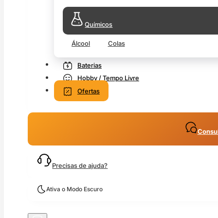
Químicos
Álcool
Colas
Baterias
Hobby / Tempo Livre
Ofertas
Consul
Precisas de ajuda?
Ativa o Modo Escuro