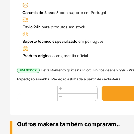
Garantia de 3 anos*
com suporte em Portugal
Envio 24h
para produtos em stock
Suporte técnico especializado
em português
Produto original
com garantia oficial
Levantamento grátis na Evolt · Envios desde 2.99€ · Pra
EM STOCK
Expedição amanhã.
Receção estimada a partir de sexta-feira.
Quantidade
de
0.4mm
Hotend
with
0.4
Outros makers também compraram..
mm