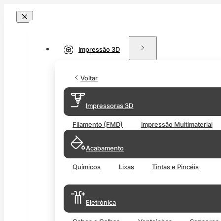
Impressão 3D
Voltar
Impressoras 3D
Filamento (FMD)
Impressão Multimaterial
Acabamento
Químicos
Lixas
Tintas e Pincéis
Eletrónica