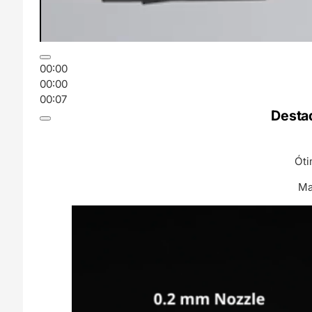
00:00
00:00
00:07
Desta
Óti
Ma