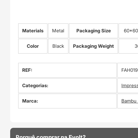
Materials
Metal
Packaging Size
60*60
Color
Black
Packaging Weight
3
REF:
FAH019
Categorias:
Impres
Marca:
Bambu 
Porquê comprar na Evolt?