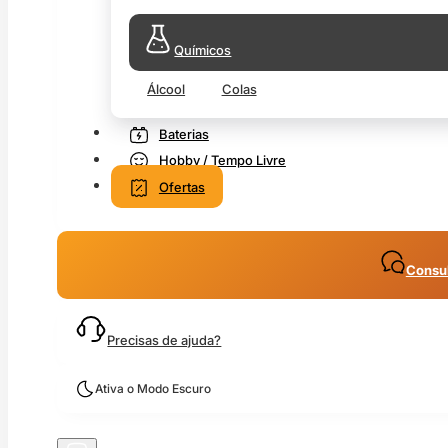
Químicos
Álcool
Colas
Baterias
Hobby / Tempo Livre
Ofertas
Consul
Precisas de ajuda?
Ativa o Modo Escuro