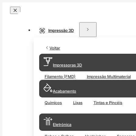
Impressão 3D
Voltar
Impressoras 3D
Filamento (FMD)
Impressão Multimaterial
Acabamento
Químicos
Lixas
Tintas e Pincéis
Eletrónica