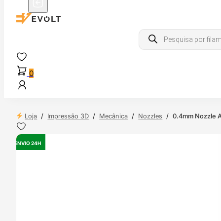
Products
search
0
Loja
/
Impressão 3D
/
Mecânica
/
Nozzles
/
0.4mm Nozzle 
ENVIO 24H
OUTLET