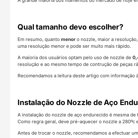
A grande maioria dos filamentos do mercado de hoje em
Qual tamanho devo escolher?
Em resumo, quanto
menor
o nozzle, maior a resoluçã
uma resolução menor e pode ser muito mais rápido.
A maioria dos usuários optam pelo uso de nozzle de
0
resolução e ao mesmo tempo de contrução de peças rá
Recomendamos a leitura deste artigo com informação à
Instalação do Nozzle de Aço Endu
A instalação do nozzle de aço endurecido é mesma de
Como regra geral, deve pré-aquecer o nozzle a 280ºc 
Antes de trocar o nozzle, recomendamos a efectuar um