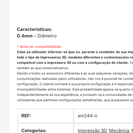
Caracteristicas:
0.4mm
– Diâmetro
* Aviso de compatibilidade:
Cabe ao utilizador informar-se (por ex. perante o vendedor da sua im
todo o tipo de Impressoras 3D, modelos diferentes e costumizações rea
compatível com a impressora 3D ou com a configuração do cliente.
Co
também as que comercializamos.
Devido a todos os acessórios diferentes e às suas pequenas variações, t
costumizações realizadas pelos utilizadores, não nos é possível ter con
configuração. O cliente conhece a sua própria configuração e é responsá
incompatibilidades entre sistemas. Esta probabilidade agrava-se quanto
independentemente da sua experiência, a juntarem-se a comunidades d
utilizadores que partilham configurações semelhantes, que já passaram 
REF:
am244-o
Categorias:
Impressão 3D
,
Mecânica
,