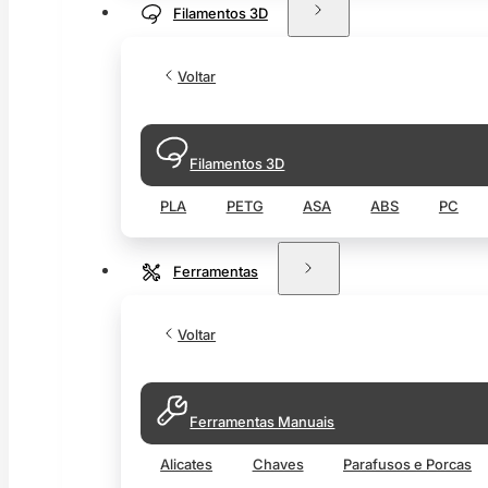
Filamentos 3D
Voltar
Filamentos 3D
PLA
PETG
ASA
ABS
PC
Ferramentas
Voltar
Ferramentas Manuais
Alicates
Chaves
Parafusos e Porcas