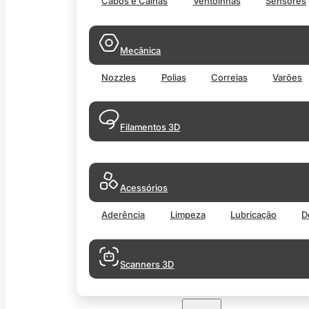
Cabos e Calhas
Ventoinhas
Sensores
Mecânica
Nozzles
Polias
Correias
Varões
Filamentos 3D
Acessórios
Aderência
Limpeza
Lubricação
D
Scanners 3D