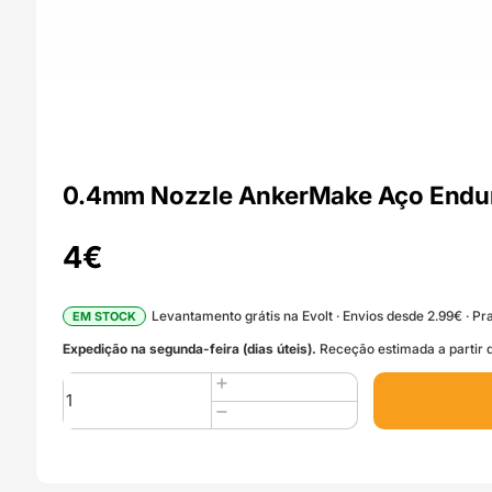
0.4mm Nozzle AnkerMake Aço Endu
4
€
Levantamento grátis na Evolt · Envios desde 2.99€ · Pra
EM STOCK
Expedição na segunda-feira (dias úteis).
Receção estimada a partir d
Quantidade
de
0.4mm
Nozzle
AnkerMake