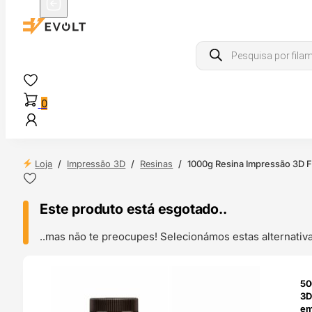
Products
search
0
Loja
/
Impressão 3D
/
Resinas
/
1000g Resina Impressão 3D 
Este produto está esgotado..
..mas não te preocupes! Selecionámos estas alternat
ENDAS
50
4H
3D
em