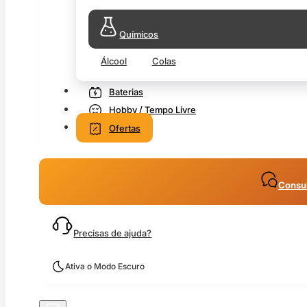
Químicos
Álcool
Colas
Baterias
Hobby / Tempo Livre
Ofertas
Consul
Precisas de ajuda?
Ativa o Modo Escuro