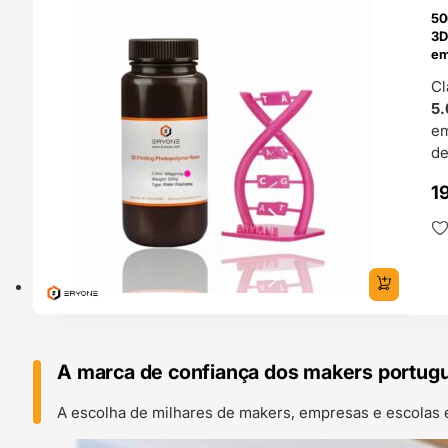
50
4H
3D
em
Cl
5.
e
de
1
A marca de confiança dos makers portug
A escolha de milhares de makers, empresas e escolas 