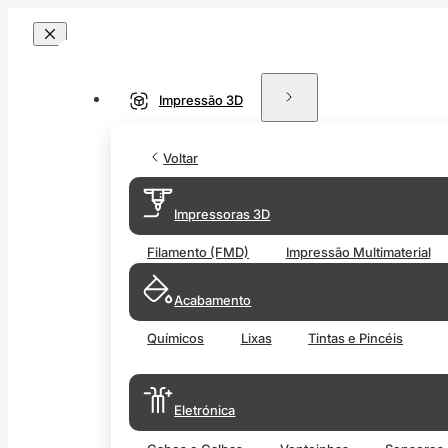
Impressão 3D
Voltar
Impressoras 3D
Filamento (FMD)
Impressão Multimaterial
Acabamento
Químicos
Lixas
Tintas e Pincéis
Eletrónica