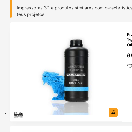
Impressoras 3D e produtos similares com característic
teus projetos.
O 24H
Pr
1k
Ori
6
ENDAS