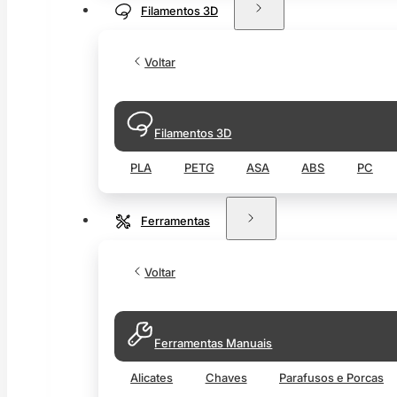
Filamentos 3D
Voltar
Filamentos 3D
PLA
PETG
ASA
ABS
PC
Ferramentas
Voltar
Ferramentas Manuais
Alicates
Chaves
Parafusos e Porcas