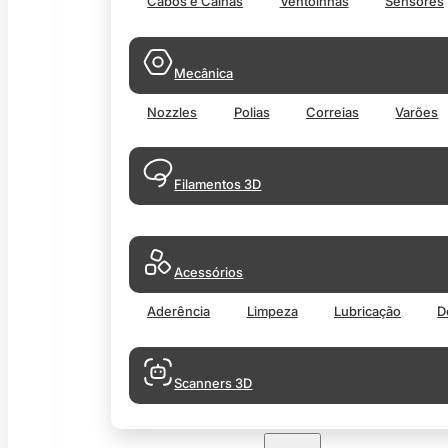
Cabos e Calhas
Ventoinhas
Sensores
Mecânica
Nozzles
Polias
Correias
Varões
Filamentos 3D
Acessórios
Aderência
Limpeza
Lubricação
D
Scanners 3D