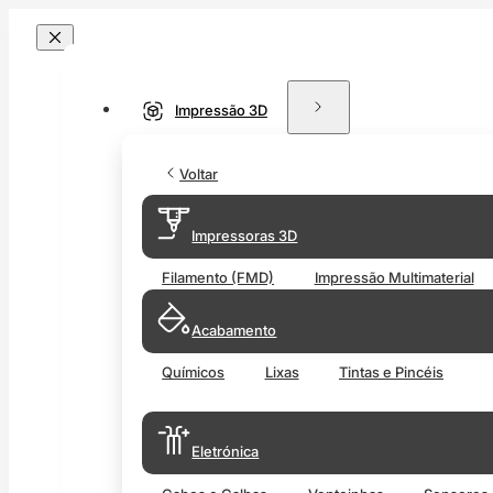
Impressão 3D
Voltar
Impressoras 3D
Filamento (FMD)
Impressão Multimaterial
Acabamento
Químicos
Lixas
Tintas e Pincéis
Eletrónica