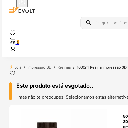
Products
search
0
Loja
/
Impressão 3D
/
Resinas
/
1000ml Resina Impressão 3D
Este produto está esgotado..
..mas não te preocupes! Selecionámos estas alternat
ENDAS
50
4H
3D
em