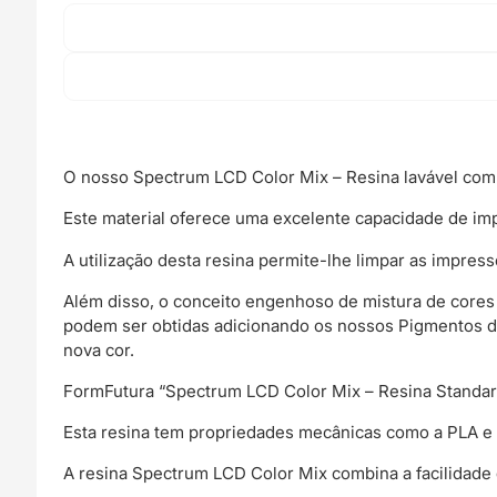
Mix
-
Water
Washable
Resin
(lavável
em
água)
O nosso Spectrum LCD Color Mix – Resina lavável com 
-
Este material oferece uma excelente capacidade de im
FORMFUTURA
A utilização desta resina permite-lhe limpar as impre
Além disso, o conceito engenhoso de mistura de core
podem ser obtidas adicionando os nossos Pigmentos de
nova cor.
FormFutura “Spectrum LCD Color Mix – Resina Standard
Esta resina tem propriedades mecânicas como a PLA e
A resina Spectrum LCD Color Mix combina a facilidade 