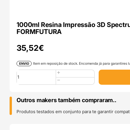
1000ml Resina Impressão 3D Spectru
FORMFUTURA
35,52
€
Item em reposição de stock. Encomenda já para garantires lu
ENVIO
Quantidade
de
1000ml
Resina
Impressão
Outros makers também compraram..
3D
Spectrum
Produtos testados em conjunto para te garantir compati
LCD
Color