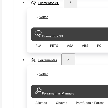
Filamentos 3D
Voltar
Filamentos 3D
PLA
PETG
ASA
ABS
PC
Ferramentas
Voltar
Ferramentas Manuais
Alicates
Chaves
Parafusos e Porcas