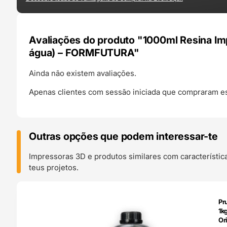
Avaliações do produto "1000ml Resina Im
água) – FORMFUTURA"
Ainda não existem avaliações.
Apenas clientes com sessão iniciada que compraram es
Outras opções que podem interessar-te
Impressoras 3D e produtos similares com característic
teus projetos.
O 24H
Pr
1k
Ori