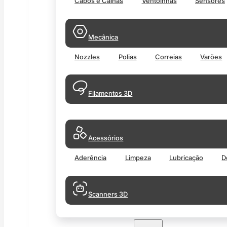
Cabos e Calhas
Ventoinhas
Sensores
Mecânica
Nozzles
Polias
Correias
Varões
Filamentos 3D
Acessórios
Aderência
Limpeza
Lubricação
D
Scanners 3D