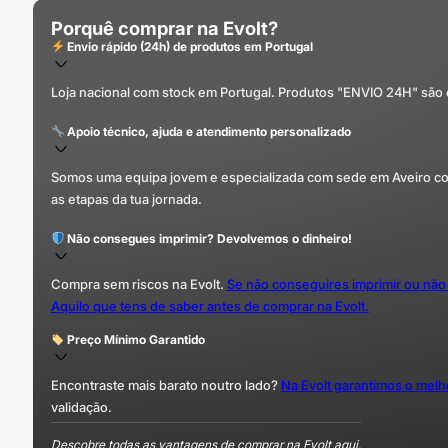
Porquê comprar na Evolt?
Envio rápido (24h) de produtos em Portugal
Loja nacional com stock em Portugal. Produtos "ENVIO 24H" são
Apoio técnico, ajuda e atendimento personalizado
Somos uma equipa jovem e especializada com sede em Aveiro com 
as etapas da tua jornada.
Não consegues imprimir? Devolvemos o dinheiro!
Compra sem riscos na Evolt.
Se não conseguires imprimir ou não
Aquilo que tens de saber antes de comprar na Evolt.
Preço Mínimo Garantido
Encontraste mais barato noutro lado?
Na Evolt garantimos o mel
validação.
Descobre todas as vantagens de comprar na Evolt aqui.