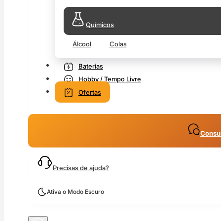
Químicos
Álcool
Colas
Baterias
Hobby / Tempo Livre
Ofertas
Consul
Precisas de ajuda?
Ativa o Modo Escuro