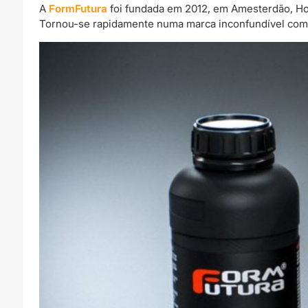
FORMFUTURA
A
FormFutura
foi fundada em 2012, em Amesterdão, Hol
Tornou-se rapidamente numa marca inconfundível com