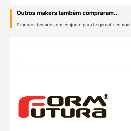
Resin
Cleaner
Outros makers também compraram..
SLA
LCD
Produtos testados em conjunto para te garantir compati
e
DLP
UV
(
1L
litro
Solução
de
limpeza
e
lavagem
de
peças
em
resina)
-