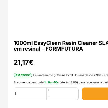
1000ml EasyClean Resin Cleaner SLA 
em resina) – FORMFUTURA
21,17
€
Levantamento grátis na Evolt · Envios desde 2.99€ · Pra
EM STOCK
Encomenda dentro de
1
h
6
m
38
s
(até às 13:00) para receberes a par
Quantidade
de
1000ml
EasyClean