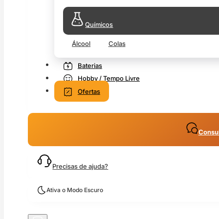
Químicos
Álcool
Colas
Baterias
Hobby / Tempo Livre
Ofertas
Consul
Precisas de ajuda?
Ativa o Modo Escuro