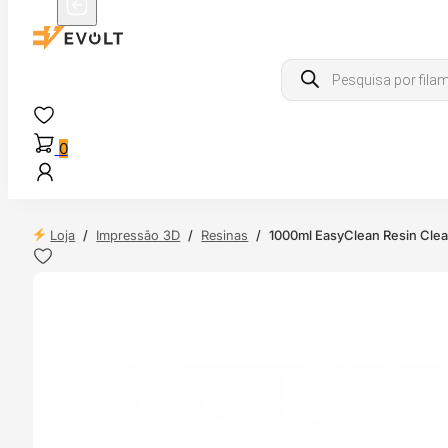
Products
search
0
Loja
/
Impressão 3D
/
Resinas
/
1000ml EasyClean Resin Clea
 24H