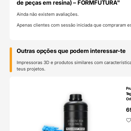
de peças em resina) – FORMFUTURA"
Ainda não existem avaliações.
Apenas clientes com sessão iniciada que compraram es
Outras opções que podem interessar-te
Impressoras 3D e produtos similares com característic
teus projetos.
O 24H
Pr
1k
Ori
6