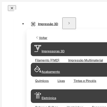
Impressão 3D
Voltar
Impressoras 3D
Filamento (FMD)
Impressão Multimaterial
Acabamento
Químicos
Lixas
Tintas e Pincéis
Eletrónica