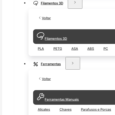
Filamentos 3D
Voltar
Filamentos 3D
PLA
PETG
ASA
ABS
PC
Ferramentas
Voltar
Ferramentas Manuais
Alicates
Chaves
Parafusos e Porcas