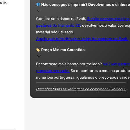
ais
Não consegues imprimir? Devolvemos o dinheiro
Compra sem riscos na Evolt.
Se não conseguires imp
gostares do filamento 3D
, devolvemos o valor corre
material não utilizado.
Aquilo que tens de saber antes de comprar na Evolt.
Preço Mínimo Garantido
Encontraste mais barato noutro lado?
Na Evolt garan
preço do mercado.
Se encontrares o mesmo produto 
numa loja portuguesa, igualamos o preço após valida
Descobre todas as vantagens de comprar na Evolt aqui.