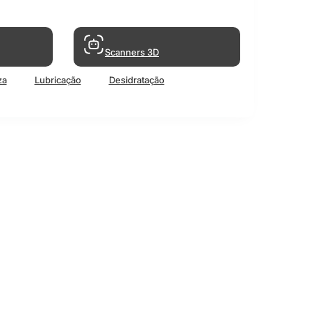
Scanners 3D
za
Lubricação
Desidratação