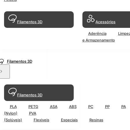
Filamentos 3D
Acessórios
Aderência
Limpe
e Armazenamento
Filamentos 3D
Filamentos 3D
PLA
PETG
ASA
ABS
PC
PP
PA
(Nylon)
PVA
(Solúveis)
Flexiveis
Especiais
Resinas