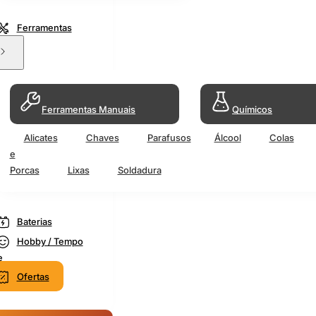
Ferramentas
Ferramentas Manuais
Químicos
Alicates
Chaves
Parafusos
Álcool
Colas
e
Porcas
Lixas
Soldadura
Baterias
Hobby / Tempo
e
Ofertas