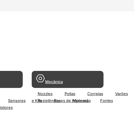
Mecânica
Nozzles
Polias
Correias
Varões
Sensores
e Kits
Resistências
Bases de Impressão
Motores
Fontes
istores