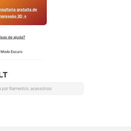
sultoria gratuita de
mpressão 3D →
isas de ajuda?
o Modo Escuro