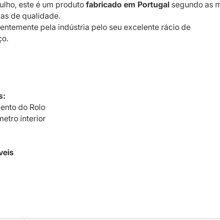
ulho, este é um produto
fabricado em
Portugal
segundo as m
as de qualidade.
uentemente pela indústria pelo seu excelente rácio de
ço.
s:
nto do Rolo
etro interior
veis