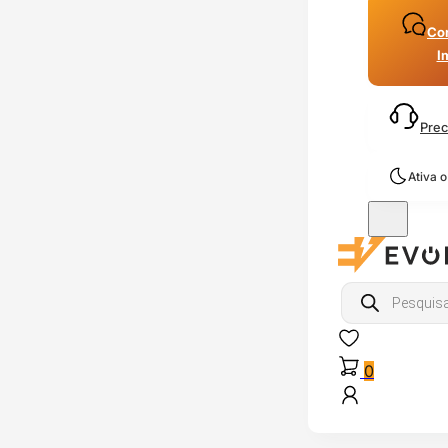
Con
I
Prec
Ativa 
Products
search
0