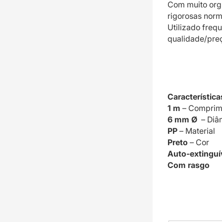
Com muito org
rigorosas norm
Utilizado freq
qualidade/pre
Característica
1 m
– Comprime
6 mm Ø
– Diâm
PP
– Material
Preto
– Cor
Auto-extinguí
Com rasgo