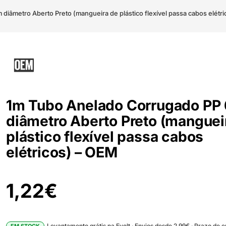
iâmetro Aberto Preto (mangueira de plástico flexível passa cabos elétr
1m Tubo Anelado Corrugado P
diâmetro Aberto Preto (manguei
plástico flexível passa cabos
elétricos) – OEM
1,22
€
Levantamento grátis na Evolt · Envios desde 2.99€ · Prazo de 
EM STOCK