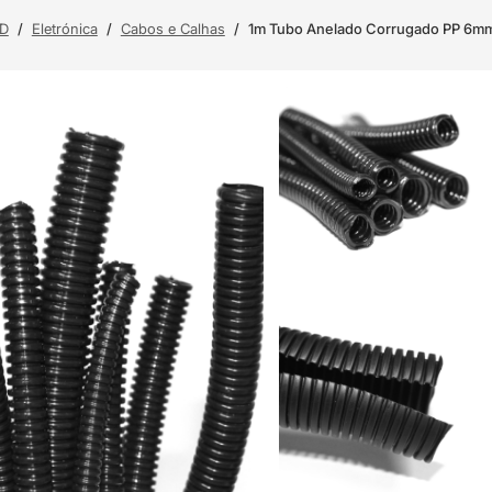
3D
/
Eletrónica
/
Cabos e Calhas
/
1m Tubo Anelado Corrugado PP 6mm d