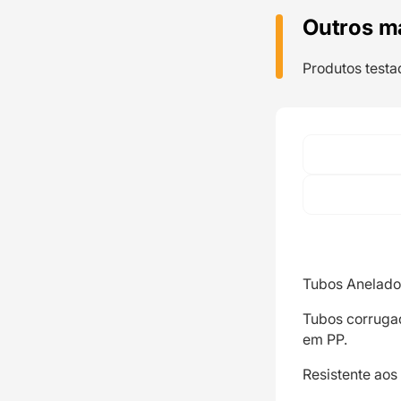
Outros m
Produtos testa
Tubos Anelados
Tubos corrugado
em PP.
Resistente aos 