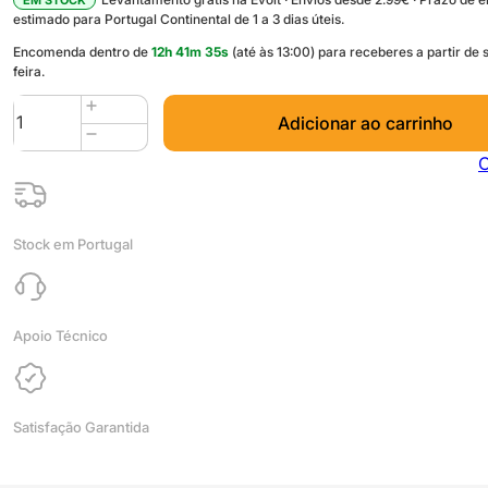
estimado para Portugal Continental de 1 a 3 dias úteis.
Encomenda dentro de
12
h
41
m
35
s
(até às 13:00) para receberes a partir de
feira.
Quantidade
Adicionar ao carrinho
de
1m
C
Tubo
Anelado
Corrugado
Stock em Portugal
PP
6mm
diâmetro
Aberto
Apoio Técnico
Preto
(mangueira
de
Satisfação Garantida
plástico
flexível
passa