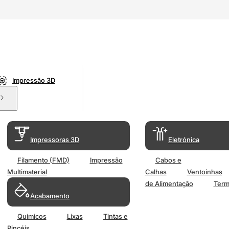
Impressão 3D
Impressoras 3D
Eletrónica
Filamento (FMD)
Impressão
Cabos e
Multimaterial
Calhas
Ventoinhas
de Alimentação
Term
Acabamento
Químicos
Lixas
Tintas e
Pincéis