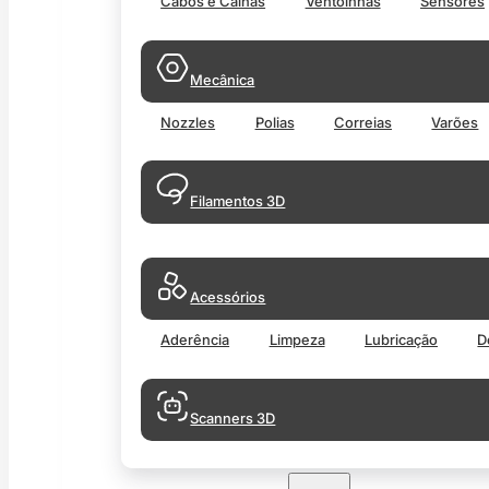
Cabos e Calhas
Ventoinhas
Sensores
Mecânica
Nozzles
Polias
Correias
Varões
Filamentos 3D
Acessórios
Aderência
Limpeza
Lubricação
D
Scanners 3D