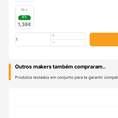
10 +
8%
1,38
€
Quantidade
de
1mm
Aço
Inox
Steel
Outros makers também compraram..
Nozzle
Volcano
Produtos testados em conjunto para te garantir compati
(compatível
com
E3D
Tevo
Tarantula,
Artillery
Sidewinder)