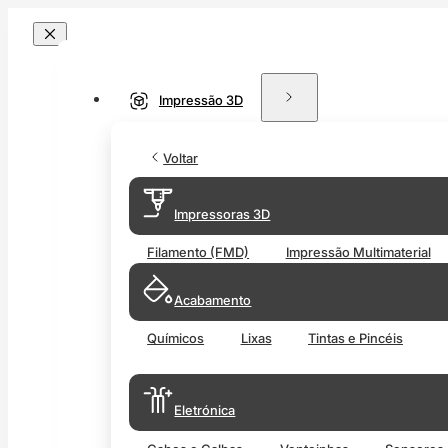
Impressão 3D
Voltar
Impressoras 3D
Filamento (FMD)
Impressão Multimaterial
Acabamento
Químicos
Lixas
Tintas e Pincéis
Eletrónica