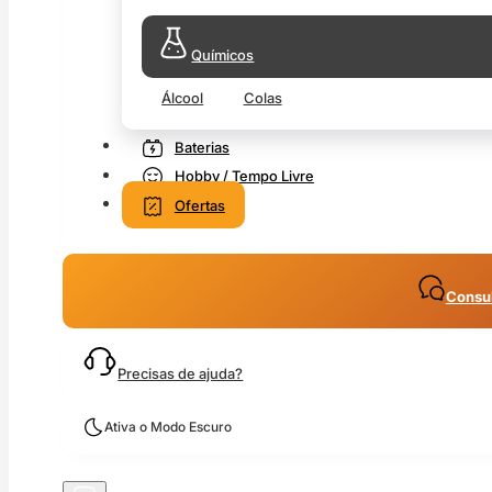
Químicos
Álcool
Colas
Baterias
Hobby / Tempo Livre
Ofertas
Consul
Precisas de ajuda?
Ativa o Modo Escuro