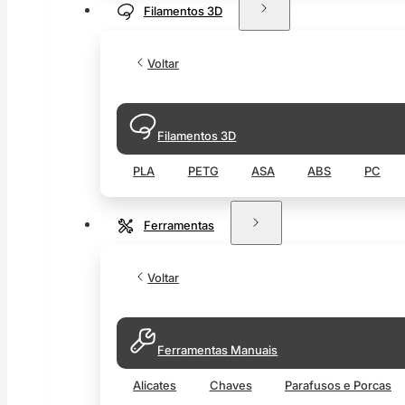
Filamentos 3D
Voltar
Filamentos 3D
PLA
PETG
ASA
ABS
PC
Ferramentas
Voltar
Ferramentas Manuais
Alicates
Chaves
Parafusos e Porcas