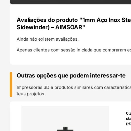
Avaliações do produto "1mm Aço Inox Stee
Sidewinder) – AIMSOAR"
Ainda não existem avaliações.
Apenas clientes com sessão iniciada que compraram es
Outras opções que podem interessar-te
Impressoras 3D e produtos similares com característic
teus projetos.
O 24H
0.
st
(H
Ba