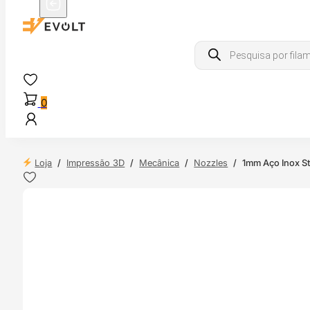
Products
search
0
Loja
/
Impressão 3D
/
Mecânica
/
Nozzles
/
1mm Aço Inox St
 24H