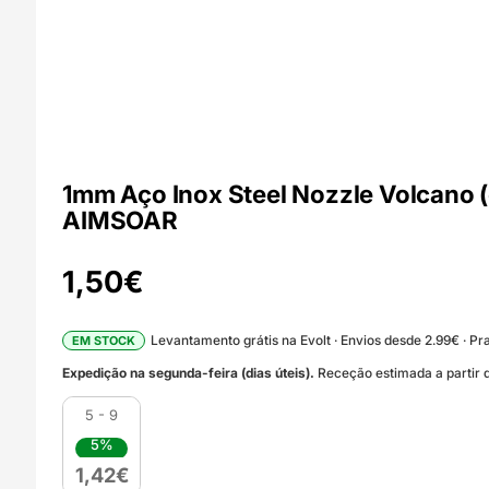
1mm Aço Inox Steel Nozzle Volcano (
AIMSOAR
1,50
€
Levantamento grátis na Evolt · Envios desde 2.99€ · Pra
EM STOCK
Expedição na segunda-feira (dias úteis).
Receção estimada a partir d
5 - 9
5%
1,42
€