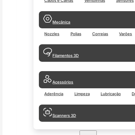
Cabos e Calhas
Ventoinhas
Sensores
Mecânica
Nozzles
Polias
Correias
Varões
Filamentos 3D
Acessórios
Aderência
Limpeza
Lubricação
D
Scanners 3D