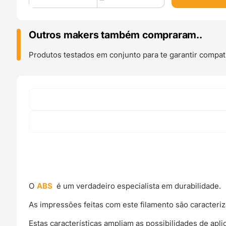
2.85mm
ABS
850g
Outros makers também compraram..
Red
-
Produtos testados em conjunto para te garantir compati
Fiberlogy
O
ABS
é um verdadeiro especialista em durabilidade.
As impressões feitas com este filamento são caracteriz
Estas características ampliam as possibilidades de apl