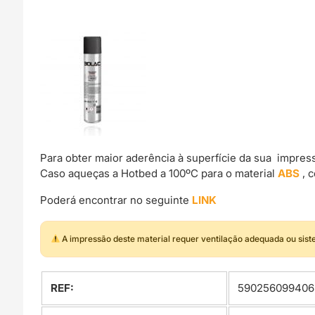
Para obter maior aderência à superfície da sua impre
Caso aqueças a Hotbed a 100ºC para o material
ABS
, 
Poderá encontrar no seguinte
LINK
A impressão deste material requer ventilação adequada ou sis
REF:
590256099406