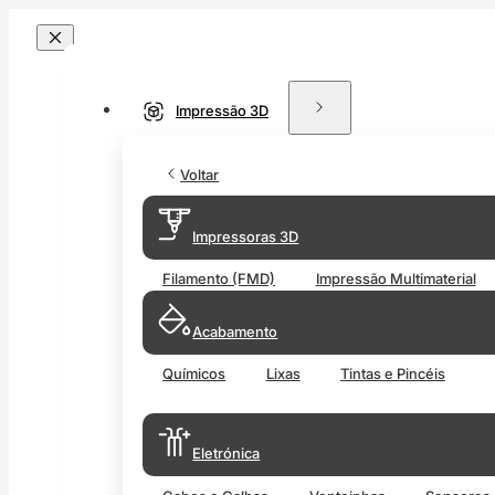
Impressão 3D
Voltar
Impressoras 3D
Filamento (FMD)
Impressão Multimaterial
Acabamento
Químicos
Lixas
Tintas e Pincéis
Eletrónica