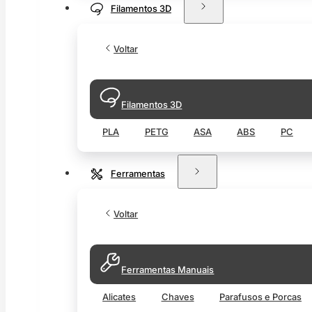
Filamentos 3D
Voltar
Filamentos 3D
PLA
PETG
ASA
ABS
PC
Ferramentas
Voltar
Ferramentas Manuais
Alicates
Chaves
Parafusos e Porcas