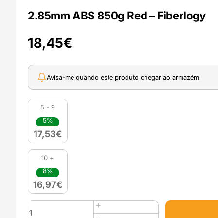
2.85mm ABS 850g Red – Fiberlogy
18,45
€
Avisa-me quando este produto chegar ao armazém
5 - 9
5%
17,53
€
10 +
8%
16,97
€
Quantidade
de