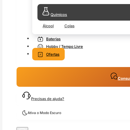
Químicos
Álcool
Colas
Baterias
Hobby / Tempo Livre
Ofertas
Consul
Precisas de ajuda?
Ativa o Modo Escuro