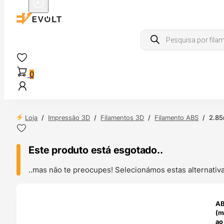
Products
search
0
Loja
/
Impressão 3D
/
Filamentos 3D
/
Filamento ABS
/
2.85
Este produto está esgotado..
..mas não te preocupes! Selecionámos estas alternat
ENDAS
AB
4H
(m
ao