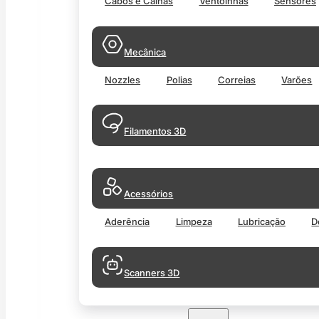
Cabos e Calhas
Ventoinhas
Sensores
Mecânica
Nozzles
Polias
Correias
Varões
Filamentos 3D
Acessórios
Aderência
Limpeza
Lubricação
D
Scanners 3D