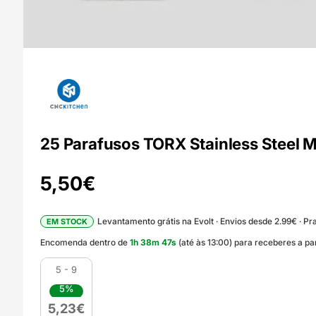
25 Parafusos TORX Stainless Steel 
5,50
€
Levantamento grátis na Evolt · Envios desde 2.99€ · Pra
EM STOCK
Encomenda dentro de
1
h
38
m
46
s
(até às 13:00) para receberes a p
5 - 9
5%
5,23
€