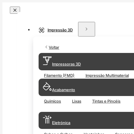
Impressão 3D
Voltar
Impressoras 3D
Filamento (FMD)
Impressão Multimaterial
Acabamento
Químicos
Lixas
Tintas e Pincéis
Eletrónica