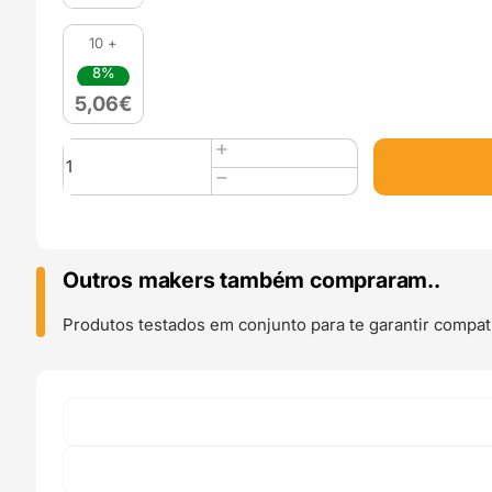
10 +
8%
5,06
€
Quantidade
de
25
Parafusos
TORX
Stainless
Outros makers também compraram..
Steel
M4x35
Produtos testados em conjunto para te garantir compati
(AISI
304
TX20
Low
Head
Screw)
-