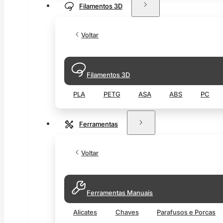
Filamentos 3D
Voltar
Filamentos 3D
PLA
PETG
ASA
ABS
PC
Ferramentas
Voltar
Ferramentas Manuais
Alicates
Chaves
Parafusos e Porcas