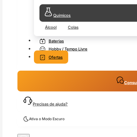
Químicos
Álcool
Colas
Baterias
Hobby / Tempo Livre
Ofertas
Consul
Precisas de ajuda?
Ativa o Modo Escuro