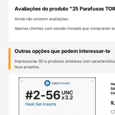
Avaliações do produto "25 Parafusos TO
Ainda não existem avaliações.
Apenas clientes com sessão iniciada que compraram es
Outras opções que podem interessar-te
Impressoras 3D e produtos similares com característic
teus projetos.
O 24H
He
56×3
CN
9,