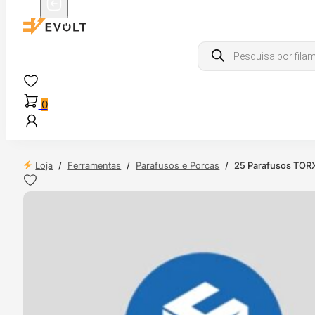
Products
search
0
Loja
/
Ferramentas
/
Parafusos e Porcas
/
25 Parafusos TORX
 24H