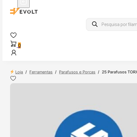
Products
search
0
Loja
/
Ferramentas
/
Parafusos e Porcas
/
25 Parafusos TORX
 24H