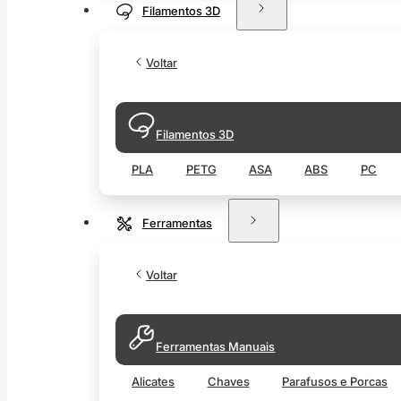
Filamentos 3D
Voltar
Filamentos 3D
PLA
PETG
ASA
ABS
PC
Ferramentas
Voltar
Ferramentas Manuais
Alicates
Chaves
Parafusos e Porcas