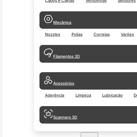
Cabos e Calhas
Ventoinhas
Sensores
Mecânica
Nozzles
Polias
Correias
Varões
Filamentos 3D
Acessórios
Aderência
Limpeza
Lubricação
D
Scanners 3D