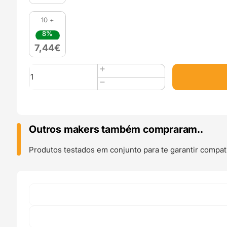
10 +
8%
7,44
€
Quantidade
de
25
Parafusos
TORX
Stainless
Outros makers também compraram..
Steel
M4x40
Produtos testados em conjunto para te garantir compati
(AISI
304
TX20
Low
Head
Screw)
-