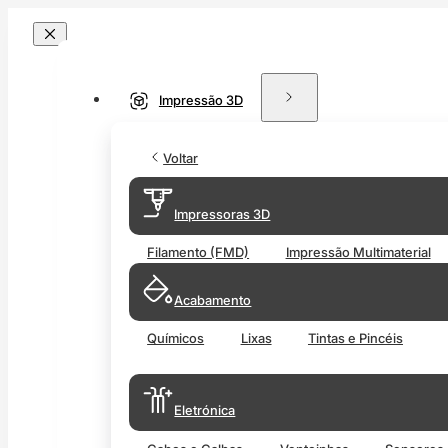
Impressão 3D
Voltar
Impressoras 3D
Filamento (FMD)
Impressão Multimaterial
Acabamento
Químicos
Lixas
Tintas e Pincéis
Eletrónica