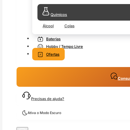
Químicos
Álcool
Colas
Baterias
Hobby / Tempo Livre
Ofertas
Consul
Precisas de ajuda?
Ativa o Modo Escuro