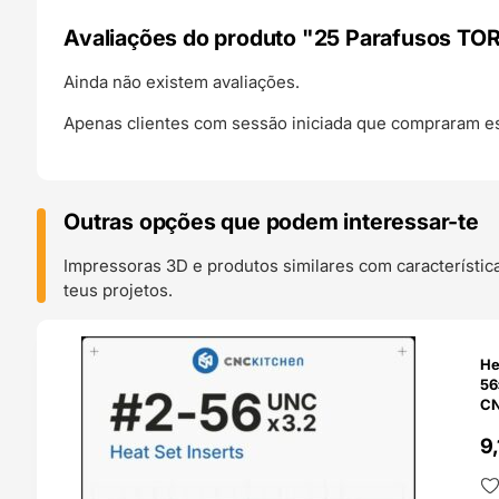
Avaliações do produto "25 Parafusos TO
Ainda não existem avaliações.
Apenas clientes com sessão iniciada que compraram es
Outras opções que podem interessar-te
Impressoras 3D e produtos similares com característic
teus projetos.
O 24H
He
56×3
CN
9,